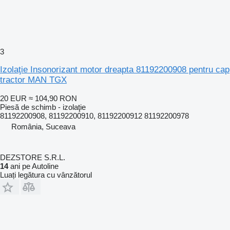
3
Izolaţie Insonorizant motor dreapta 81192200908 pentru cap
tractor MAN TGX
20 EUR
≈ 104,90 RON
Piesă de schimb - izolaţie
81192200908, 81192200910, 81192200912 81192200978
România, Suceava
DEZSTORE S.R.L.
14
ani pe Autoline
Luați legătura cu vânzătorul