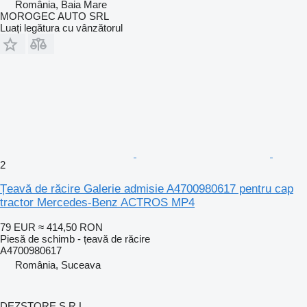
România, Baia Mare
MOROGEC AUTO SRL
Luați legătura cu vânzătorul
2
Țeavă de răcire Galerie admisie A4700980617 pentru cap
tractor Mercedes-Benz ACTROS MP4
79 EUR
≈ 414,50 RON
Piesă de schimb - țeavă de răcire
A4700980617
România, Suceava
DEZSTORE S.R.L.