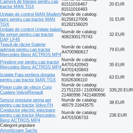
Cameră de frânare pentru cap
81511016467
20 EUR
tractor MAN TGX
81511016483
Unitate de control MAN Modem
Număr de catalog:
gprs pentru cap tractor MAN
81258127006
31 EUR
TGX
81282156029
Unitate de control Unitate balast
Număr de catalog:
far xenon pentru cap tractor
32 EUR
4082300179743
DAF LF45
Țeavă de răcire Galerie
Număr de catalog:
admisie pentru cap tractor
79 EUR
A4700980617
Mercedes-Benz ACTROS MP4
Număr de catalog:
Prindere egr pentru cap tractor
A4701420943
35 EUR
Mercedes-Benz ACTROS MP4
A4701420843
Izolaţie Fata portiera dreapta
Număr de catalog:
63 EUR
pentru cap tractor MAN TGX
81626306110
Număr de catalog:
Pinion cutie de viteze Corp
21751233 / 21009061/
339,20 EUR
Cuplare Volvo/Renault
21480996 7421480996
Senzor presiune perna aer
Număr de catalog:
38 EUR
pentru cap tractor Volvo FH
46579 21643575
Conductor electric injectoare
Număr de catalog:
pentru cap tractor Mercedes-
236 EUR
A4701506733
Benz ACTROS MP4
Categorii populare
Amortizoare Sachs