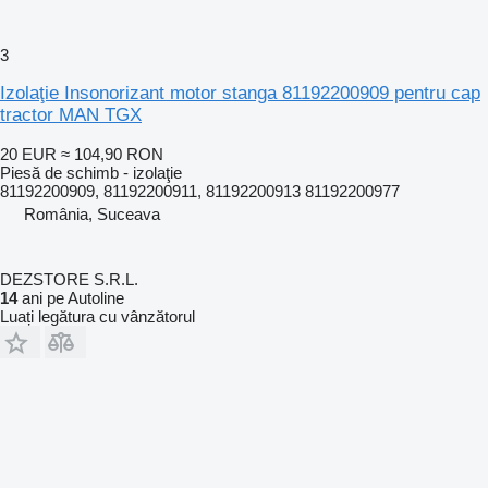
3
Izolaţie Insonorizant motor stanga 81192200909 pentru cap
tractor MAN TGX
20 EUR
≈ 104,90 RON
Piesă de schimb - izolaţie
81192200909, 81192200911, 81192200913 81192200977
România, Suceava
DEZSTORE S.R.L.
14
ani pe Autoline
Luați legătura cu vânzătorul