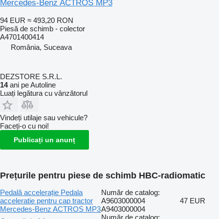
Mercedes-Benz ACTROS MP3
94 EUR
≈ 493,20 RON
Piesă de schimb - colector
A4701400414
România, Suceava
DEZSTORE S.R.L.
14
ani pe Autoline
Luați legătura cu vânzătorul
Vindeți utilaje sau vehicule?
Faceți-o cu noi!
Publicați un anunț
Prețurile pentru piese de schimb HBC-radiomatic
Pedală accelerație Pedala
Număr de catalog:
acceleratie pentru cap tractor
A9603000004
47 EUR
Mercedes-Benz ACTROS MP3
A9403000004
Număr de catalog: