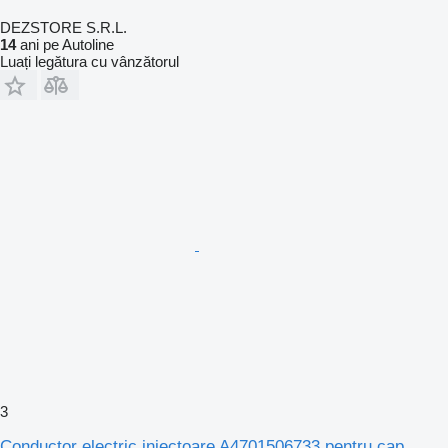
DEZSTORE S.R.L.
14
ani pe Autoline
Luați legătura cu vânzătorul
3
Conductor electric injectoare A4701506733 pentru cap