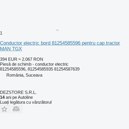
1
Conductor electric bord 81254585596 pentru cap tractor
MAN TGX
394 EUR
≈ 2.067 RON
Piesă de schimb - conductor electric
81254585596, 81254585935 81254587639
România, Suceava
DEZSTORE S.R.L.
14
ani pe Autoline
Luați legătura cu vânzătorul