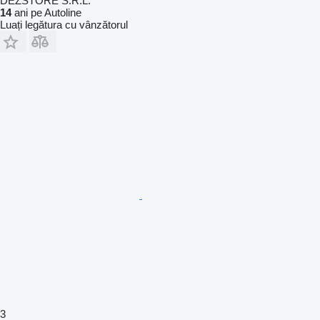
DEZSTORE S.R.L.
14
ani pe Autoline
Luați legătura cu vânzătorul
3