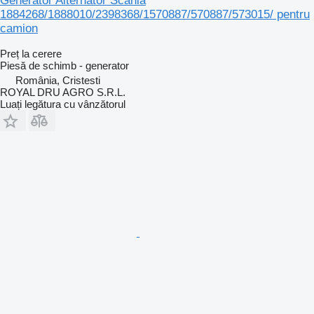
Generator Alternator Scania
1884268/1888010/2398368/1570887/570887/573015/ pentru
camion
Preț la cerere
Piesă de schimb - generator
România, Cristesti
ROYAL DRU AGRO S.R.L.
Luați legătura cu vânzătorul