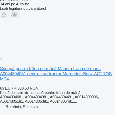
14
ani pe Autoline
Luați legătura cu vânzătorul
1
Supapă pentru frâna de mână Maneta frana de mana
A0044304081 pentru cap tractor Mercedes-Benz ACTROS
MP4
63 EUR
≈ 330,50 RON
Piesă de schimb - supapă pentru frâna de mână
A0044304081, A0044304381, A0044304481, A0014300006,
A0014305181, A0014305381, A0014305481,...
România, Suceava