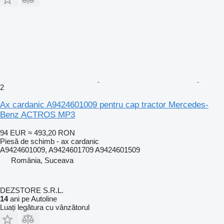
2
Ax cardanic A9424601009 pentru cap tractor Mercedes-
Benz ACTROS MP3
94 EUR
≈ 493,20 RON
Piesă de schimb - ax cardanic
A9424601009, A9424601709 A9424601509
România, Suceava
DEZSTORE S.R.L.
14
ani pe Autoline
Luați legătura cu vânzătorul