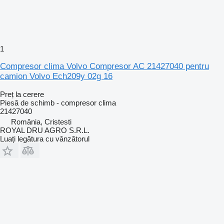
1
Compresor clima Volvo Compresor AC 21427040 pentru
camion Volvo Ech209y 02g 16
Preț la cerere
Piesă de schimb - compresor clima
21427040
România, Cristesti
ROYAL DRU AGRO S.R.L.
Luați legătura cu vânzătorul