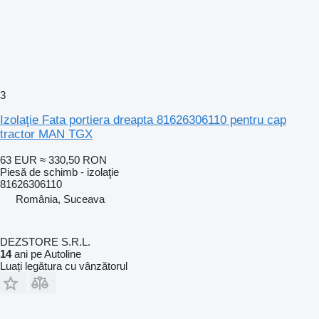
3
Izolaţie Fata portiera dreapta 81626306110 pentru cap
tractor MAN TGX
63 EUR
≈ 330,50 RON
Piesă de schimb - izolaţie
81626306110
România, Suceava
DEZSTORE S.R.L.
14
ani pe Autoline
Luați legătura cu vânzătorul