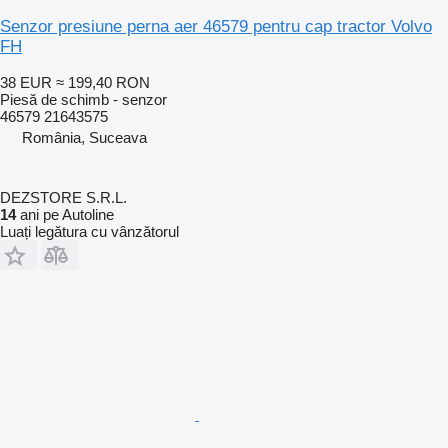
Senzor presiune perna aer 46579 pentru cap tractor Volvo
FH
38 EUR
≈ 199,40 RON
Piesă de schimb - senzor
46579 21643575
România, Suceava
DEZSTORE S.R.L.
14
ani pe Autoline
Luați legătura cu vânzătorul