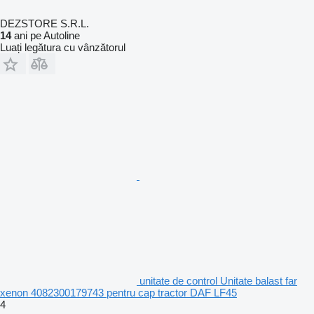
DEZSTORE S.R.L.
14
ani pe Autoline
Luați legătura cu vânzătorul
unitate de control Unitate balast far
xenon 4082300179743 pentru cap tractor DAF LF45
4