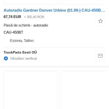
Autoradio Gardner Denver Urbino (01.99-) CAU-450BT pentru autobuz Solaris Urbino, Alpino, Vacanza (1999-)
67,74 EUR
≈ 355,40 RON
Piesă de schimb - autoradio
CAU-450BT
Estonia, Tallinn
TruckParts Eesti OÜ