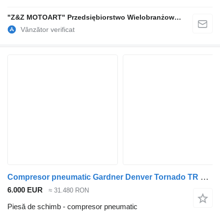
"Z&Z MOTOART" Przedsiębiorstwo Wielobranżowe Zdziebło & Zawodniak Spółka Komandytowa
Compresor pneumatic Gardner Denver Tornado TR 20 pentru cisternă
6.000 EUR
≈ 31.480 RON
Piesă de schimb - compresor pneumatic