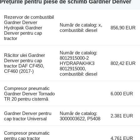
Prețurile pentru piese de schimb Gardner Denver
Rezervor de combustibil
Gardner Denver
Număr de catalog: x,
Hydropak Gardner
856,90 EUR
combustibil: diesel
Denver pentru cap
tractor
Număr de catalog:
Răcitor ulei Gardner
8012915000-2
Denver pentru cap
HYDRAPAKHK3
802,42 EUR
tractor DAF CF450,
8012915000,
CF460 (2017-)
combustibil: diesel
Compresor pneumatic
Gardner Denver Tornado
6.000 EUR
TR 20 pentru cisternă
Gardner Denver pentru
Număr de catalog:
2.381 EUR
cap tractor Universal
3000003622, P5408
Compresor pneumatic
pentru cap tractor
4.761 EUR