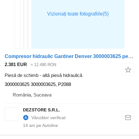
Compresor hidraulic Gardner Denver 3000003625 pentru cap tractor MAN TGX
2.381 EUR
≈ 12.490 RON
Piesă de schimb - altă piesă hidraulică
3000003625 3000003625, P2088
România, Suceava
DEZSTORE S.R.L.
14
ani pe Autoline