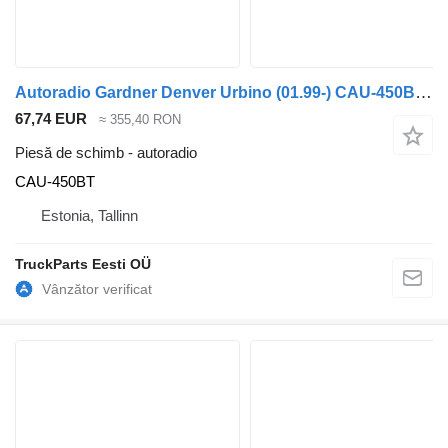
Autoradio Gardner Denver Urbino (01.99-) CAU-450BT pentru autobuz Solaris Urbino, Alpino, Vacanza (1999-)
67,74 EUR
≈ 355,40 RON
Piesă de schimb - autoradio
CAU-450BT
Estonia, Tallinn
TruckParts Eesti OÜ