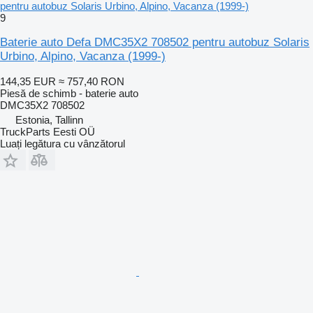
pentru autobuz Solaris Urbino, Alpino, Vacanza (1999-)
9
Baterie auto Defa DMC35X2 708502 pentru autobuz Solaris
Urbino, Alpino, Vacanza (1999-)
144,35 EUR
≈ 757,40 RON
Piesă de schimb - baterie auto
DMC35X2 708502
Estonia, Tallinn
TruckParts Eesti OÜ
Luați legătura cu vânzătorul