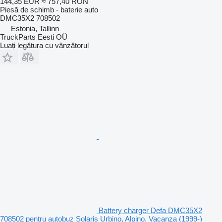
144,35 EUR
≈ 757,40 RON
Piesă de schimb - baterie auto
DMC35X2 708502
Estonia, Tallinn
TruckParts Eesti OÜ
Luați legătura cu vânzătorul
Battery charger Defa DMC35X2
708502 pentru autobuz Solaris Urbino, Alpino, Vacanza (1999-)