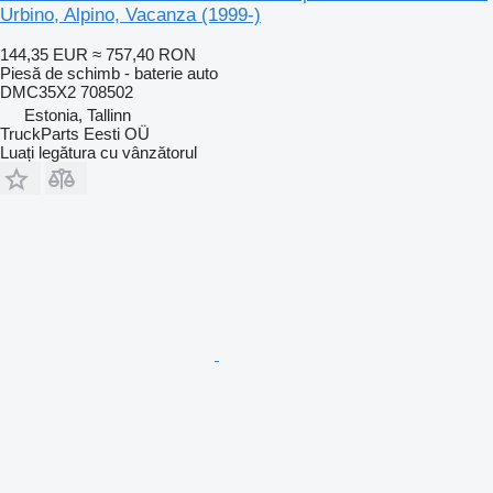
Urbino, Alpino, Vacanza (1999-)
144,35 EUR
≈ 757,40 RON
Piesă de schimb - baterie auto
DMC35X2 708502
Estonia, Tallinn
TruckParts Eesti OÜ
Luați legătura cu vânzătorul