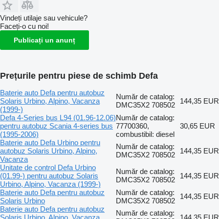
Vindeți utilaje sau vehicule?
Faceți-o cu noi!
Publicați un anunț
Prețurile pentru piese de schimb Defa
Baterie auto Defa pentru autobuz
Număr de catalog:
Solaris Urbino, Alpino, Vacanza
144,35 EUR
DMC35X2 708502
(1999-)
Defa 4-Series bus L94 (01.96-12.06)
Număr de catalog:
pentru autobuz Scania 4-series bus
77700360,
30,65 EUR
(1995-2006)
combustibil: diesel
Baterie auto Defa Urbino pentru
Număr de catalog:
autobuz Solaris Urbino, Alpino,
144,35 EUR
DMC35X2 708502
Vacanza
Unitate de control Defa Urbino
Număr de catalog:
(01.99-) pentru autobuz Solaris
144,35 EUR
DMC35X2 708502
Urbino, Alpino, Vacanza (1999-)
Baterie auto Defa pentru autobuz
Număr de catalog:
144,35 EUR
Solaris Urbino
DMC35X2 708502
Baterie auto Defa pentru autobuz
Număr de catalog:
Solaris Urbino, Alpino, Vacanza
144,35 EUR