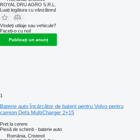
ROYAL DRU AGRO S.R.L.
Luați legătura cu vânzătorul
Vindeți utilaje sau vehicule?
Faceți-o cu noi!
Publicați un anunț
1
Baterie auto Încărcător de baterii pentru Volvo pentru
camion Defa MultiCharger 2×15
Preț la cerere
Piesă de schimb - baterie auto
România, Cristesti