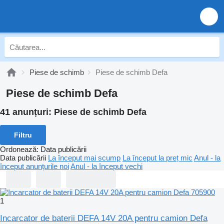
Piese de schimb
Piese de schimb Defa
Piese de schimb Defa
41 anunțuri:
Piese de schimb Defa
Filtru
Ordonează
:
Data publicării
Data publicării
La început mai scump
La început la preț mic
Anul - la
început anunțurile noi
Anul - la început vechi
1
Incarcator de baterii DEFA 14V 20A pentru camion Defa