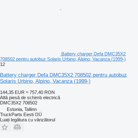
Battery charger Defa DMC35X2
708502 pentru autobuz Solaris Urbino, Alpino, Vacanza (1999-)
12
Battery charger Defa DMC35X2 708502 pentru autobuz
Solaris Urbino, Alpino, Vacanza (1999-)
144,35 EUR
≈ 757,40 RON
Altă piesă de schimb electrică
DMC35X2 708502
Estonia, Tallinn
TruckParts Eesti OÜ
Luați legătura cu vânzătorul