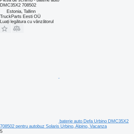
DMC35X2 708502
Estonia, Tallinn
TruckParts Eesti OÜ
Luați legătura cu vânzătorul
baterie auto Defa Urbino DMC35X2
708502 pentru autobuz Solaris Urbino, Alpino, Vacanza
5