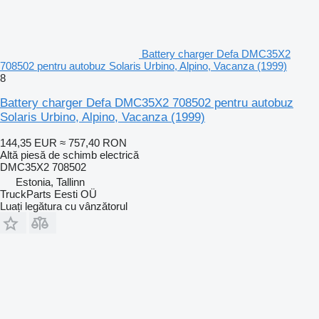
Battery charger Defa DMC35X2
708502 pentru autobuz Solaris Urbino, Alpino, Vacanza (1999)
8
Battery charger Defa DMC35X2 708502 pentru autobuz
Solaris Urbino, Alpino, Vacanza (1999)
144,35 EUR
≈ 757,40 RON
Altă piesă de schimb electrică
DMC35X2 708502
Estonia, Tallinn
TruckParts Eesti OÜ
Luați legătura cu vânzătorul