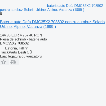
baterie auto Defa DMC35X2 708502
pentru autobuz Solaris Urbino, Alpino, Vacanza (1999-)
8
Baterie auto Defa DMC35X2 708502 pentru autobuz Solaris
Urbino, Alpino, Vacanza (1999-)
144,35 EUR
≈ 757,40 RON
Piesă de schimb - baterie auto
DMC35X2 708502
Estonia, Tallinn
TruckParts Eesti OÜ
Luați legătura cu vânzătorul