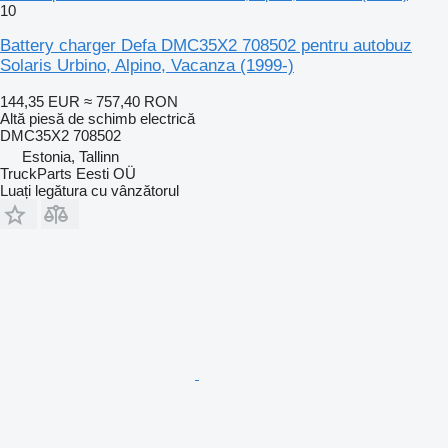
10
Battery charger Defa DMC35X2 708502 pentru autobuz
Solaris Urbino, Alpino, Vacanza (1999-)
144,35 EUR
≈ 757,40 RON
Altă piesă de schimb electrică
DMC35X2 708502
Estonia, Tallinn
TruckParts Eesti OÜ
Luați legătura cu vânzătorul