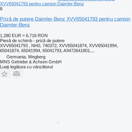
XVV65041793 pentru camion Daimler-Benz
8
Priză de putere Daimler-Benz XVV65041793 pentru camion
Daimler-Benz
1.280 EUR
≈ 6.716 RON
Piesă de schimb - priză de putere
XVV65041793 , NH0, 740372, XVV65041874, XVV65041994,
65041874, 65041994, 65041793, A9472641801,...
Germania, Wegberg
MNS Getriebe & Achsen GmbH
Luați legătura cu vânzătorul