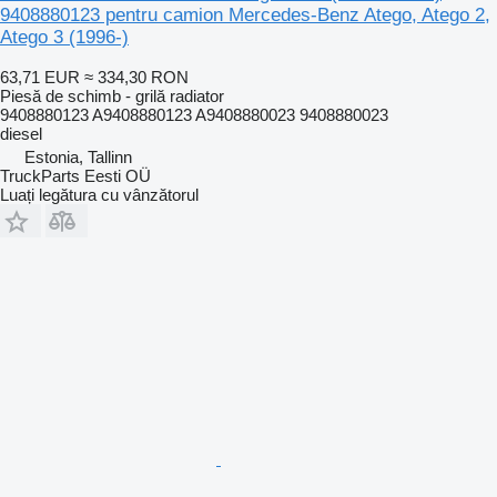
9408880123 pentru camion Mercedes-Benz Atego, Atego 2,
Atego 3 (1996-)
63,71 EUR
≈ 334,30 RON
Piesă de schimb - grilă radiator
9408880123 A9408880123 A9408880023 9408880023
diesel
Estonia, Tallinn
TruckParts Eesti OÜ
Luați legătura cu vânzătorul