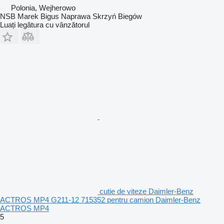
Polonia, Wejherowo
NSB Marek Bigus Naprawa Skrzyń Biegów
Luați legătura cu vânzătorul
cutie de viteze Daimler-Benz
ACTROS MP4 G211-12 715352 pentru camion Daimler-Benz
ACTROS MP4
5