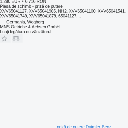
1.280 EUR
≈ 6.716 RON
Piesă de schimb - priză de putere
XVV65041127, XVV65041985, NH2, XVV65041100, XVV65041541,
XVV65041749, XVV65041879, 65041127,...
Germania, Wegberg
MNS Getriebe & Achsen GmbH
Luați legătura cu vânzătorul
priză de putere Daimler-Benz