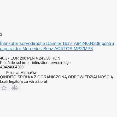
3
Întinzător servodirecţie Daimler-Benz A9424604309 pentru
cap tractor Mercedes-Benz ACRTOS MP2/MP3
46,37 EUR
200 PLN
≈ 243,30 RON
Piesă de schimb - întinzător servodirecţie
A9424604309
Polonia, Michałów
QINDITO SPÓŁKA Z OGRANICZONĄ ODPOWIEDZIALNOŚCIĄ
Luați legătura cu vânzătorul