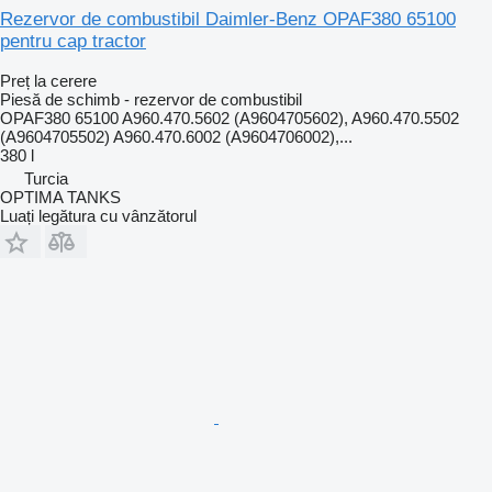
Rezervor de combustibil Daimler-Benz OPAF380 65100
pentru cap tractor
Preț la cerere
Piesă de schimb - rezervor de combustibil
OPAF380 65100 A960.470.5602 (A9604705602), A960.470.5502
(A9604705502) A960.470.6002 (A9604706002),...
380 l
Turcia
OPTIMA TANKS
Luați legătura cu vânzătorul