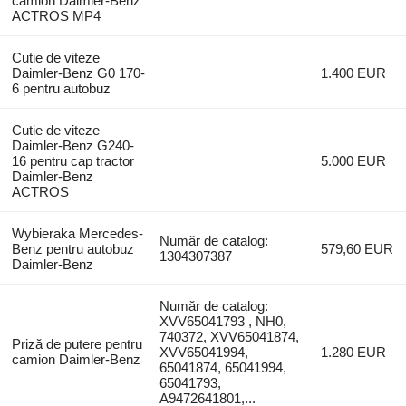
camion Daimler-Benz
ACTROS MP4
Cutie de viteze
Daimler-Benz G0 170-
1.400 EUR
6 pentru autobuz
Cutie de viteze
Daimler-Benz G240-
16 pentru cap tractor
5.000 EUR
Daimler-Benz
ACTROS
Wybieraka Mercedes-
Număr de catalog:
Benz pentru autobuz
579,60 EUR
1304307387
Daimler-Benz
Număr de catalog:
XVV65041793 , NH0,
740372, XVV65041874,
Priză de putere pentru
XVV65041994,
1.280 EUR
camion Daimler-Benz
65041874, 65041994,
65041793,
A9472641801,...