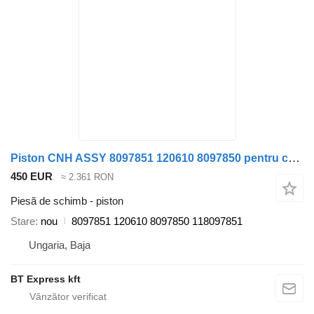
Piston CNH ASSY 8097851 120610 8097850 pentru camion IVECO
450 EUR
≈ 2.361 RON
Piesă de schimb - piston
Stare
nou
8097851 120610 8097850 118097851
Ungaria, Baja
BT Express kft