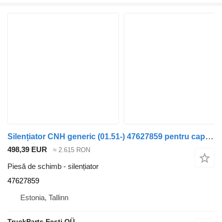
Silențiator CNH generic (01.51-) 47627859 pentru cap tractor GENERIC (01.51-)
498,39 EUR
≈ 2.615 RON
Piesă de schimb - silențiator
47627859
Estonia, Tallinn
TruckParts Eesti OÜ