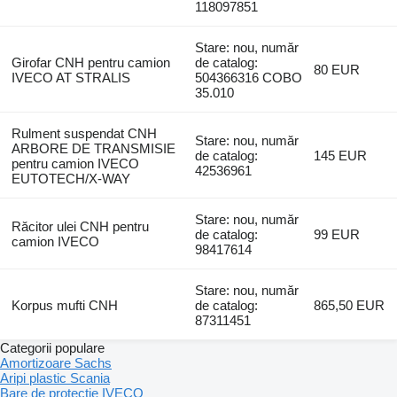
118097851
Stare: nou, număr
Girofar CNH pentru camion
de catalog:
80 EUR
IVECO AT STRALIS
504366316 COBO
35.010
Rulment suspendat CNH
Stare: nou, număr
ARBORE DE TRANSMISIE
de catalog:
145 EUR
pentru camion IVECO
42536961
EUTOTECH/X-WAY
Stare: nou, număr
Răcitor ulei CNH pentru
de catalog:
99 EUR
camion IVECO
98417614
Stare: nou, număr
Korpus mufti CNH
de catalog:
865,50 EUR
87311451
Categorii populare
Amortizoare Sachs
Aripi plastic Scania
Bare de protecţie IVECO