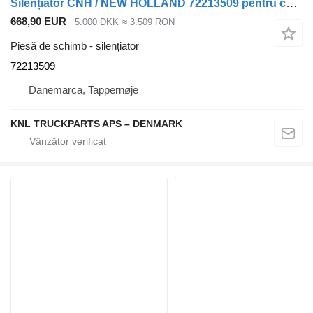
Silențiator CNH / NEW HOLLAND 72213509 pentru camion
668,90 EUR
5.000 DKK
≈ 3.509 RON
Piesă de schimb - silențiator
72213509
Danemarca, Tappernøje
KNL TRUCKPARTS APS – DENMARK