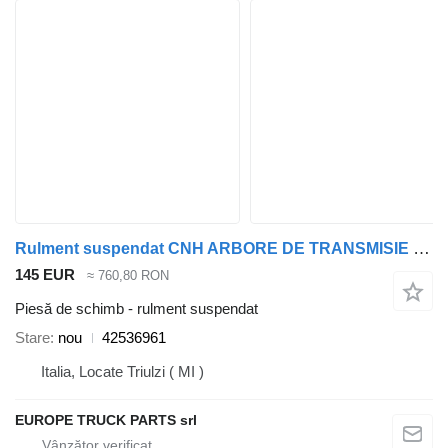
Rulment suspendat CNH ARBORE DE TRANSMISIE 42536961 pentru camion IVECO EUTOTECH/X-WAY
145 EUR
≈ 760,80 RON
Piesă de schimb - rulment suspendat
Stare
nou
42536961
Italia, Locate Triulzi ( MI )
EUROPE TRUCK PARTS srl