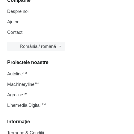
Companie
Despre noi
Ajutor
Contact
România / română
Proiectele noastre
Autoline™
Machineryline™
Agroline™
Linemedia Digital ™
Informaţie
Termene & Condiții