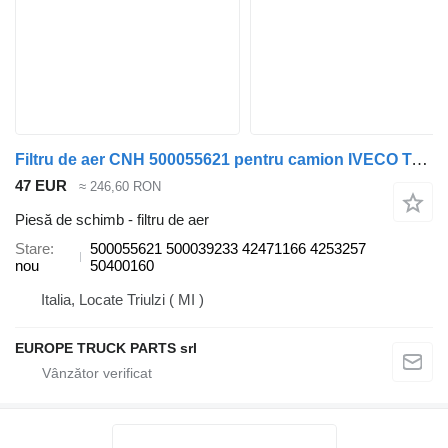
Filtru de aer CNH 500055621 pentru camion IVECO Tector / Eurocargo / EuroFire
47 EUR
≈ 246,60 RON
Piesă de schimb - filtru de aer
Stare
500055621 500039233 42471166 4253257
nou
50400160
Italia, Locate Triulzi ( MI )
EUROPE TRUCK PARTS srl