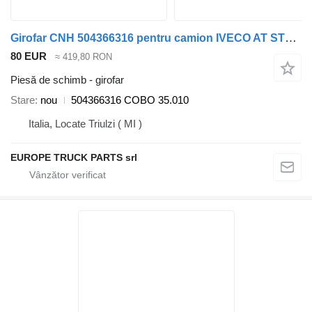
Girofar CNH 504366316 pentru camion IVECO AT STRALIS
80 EUR
≈ 419,80 RON
Piesă de schimb - girofar
Stare
nou
504366316 COBO 35.010
Italia, Locate Triulzi ( MI )
EUROPE TRUCK PARTS srl