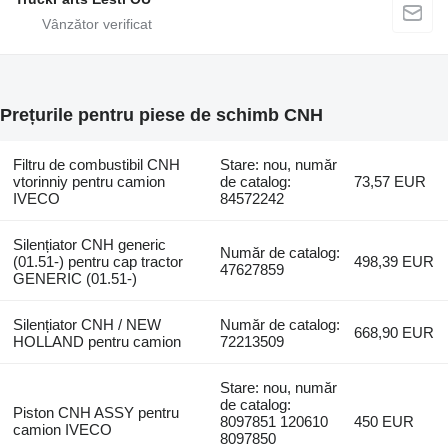
Prețurile pentru piese de schimb CNH
Filtru de combustibil CNH
Stare: nou, număr
vtorinniy pentru camion
de catalog:
73,57 EUR
IVECO
84572242
Silențiator CNH generic
Număr de catalog:
(01.51-) pentru cap tractor
498,39 EUR
47627859
GENERIC (01.51-)
Silențiator CNH / NEW
Număr de catalog:
668,90 EUR
HOLLAND pentru camion
72213509
Stare: nou, număr
de catalog:
Piston CNH ASSY pentru
8097851 120610
450 EUR
camion IVECO
8097850