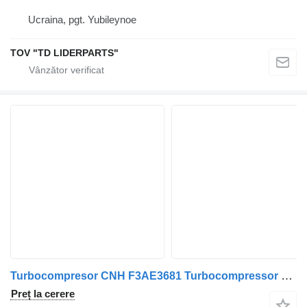
Ucraina, pgt. Yubileynoe
TOV "TD LIDERPARTS"
Turbocompresor CNH F3AE3681 Turbocompressor CURSOR10 500061032 pentru camion IVECO
Preț la cerere