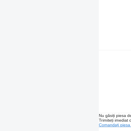
Nu găsiți piesa 
Trimiteți imediat 
Comandați piesa