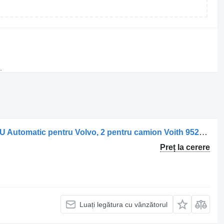
.
Unitate de Control Cutie de Viteze ECU Automatic pentru Volvo, 2 pentru camion Voith 9522704-70320418-79
Preț la cerere
Luați legătura cu vânzătorul