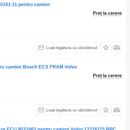
30101-11 pentru camion
Preț la cerere
Luați legătura cu vânzătorul
entru camion Bosch ECS FRAM Volvo
Preț la cerere
Luați legătura cu vânzătorul
Volvo Unitate de Control Cutie de Viteze ECU 9521662 pentru camion Volvo 12216115 BPC132 4HP590