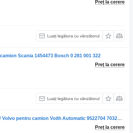
Preț la cerere
Luați legătura cu vânzătorul
 camion Scania 1454473 Bosch 0 281 001 322
Preț la cerere
Luați legătura cu vânzătorul
Unitate de control cutie de viteze ECU Volvo pentru camion Voith Automatic 9522704 70320418-81
Preț la cerere