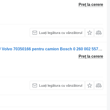
Preț la cerere
Luați legătura cu vânzătorul
Unitate de control cutie de viteze ECU Volvo 70350166 pentru camion Bosch 0 260 002 557/558 70350166 9959942 70350178
Preț la cerere
Luați legătura cu vânzătorul