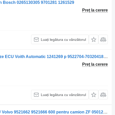
on Bosch 0265130305 9701281 1261529
Preț la cerere
Luați legătura cu vânzătorul
Voith Unitate de Control Cutie de Viteze ECU Voith Automatic 1241269 p 9522704-70320418-62 pentru camion Volvo
Preț la cerere
Luați legătura cu vânzătorul
Unitate de control cutie de viteze ECU Volvo 9521662 9521666 600 pentru camion ZF 0501211685