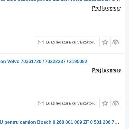
Preț la cerere
Luați legătura cu vânzătorul
on Volvo 70361720 / 70322237 / 3195082
Preț la cerere
Luați legătura cu vânzătorul
Unitate de Control Cutie de Viteze ECU pentru camion Bosch 0 260 001 009 ZF 0 501 206 727 pentru Scania