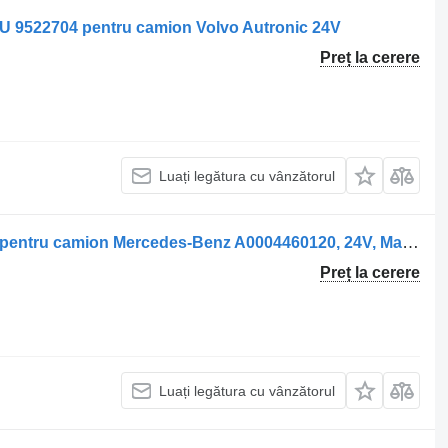
ECU 9522704 pentru camion Volvo Autronic 24V
Preț la cerere
Luați legătura cu vânzătorul
Unitate de control ELR 000 446 01 20 pentru camion Mercedes-Benz A0004460120, 24V, Made in Germany
Preț la cerere
Luați legătura cu vânzătorul