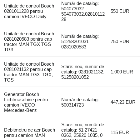
Număr de catalog:
Unitate de control Bosch
504073032
0281011228 pentru
550 EUR
504073032,02810112
camion IVECO Daily
28
Unitate de control Bosch
Număr de catalog:
0281020583 pentru cap
51258201031
750 EUR
tractor MAN TGX TGS
0281020583
TG3
Unitate de control Bosch
Stare: nou, număr de
0281021132 pentru cap
catalog: 0281021132,
1.000 EUR
tractor MAN TG3, TGX,
51258201052
TGS
Generator Bosch
Lichtmaschine pentru
Număr de catalog:
447,23 EUR
camion IVECO
500314723
Mercedes-Benz
Stare: nou, număr de
Debitmetru de aer Bosch
catalog: 51 27421
115 EUR
pentru camion MAN
0362, 25820 1035, 0