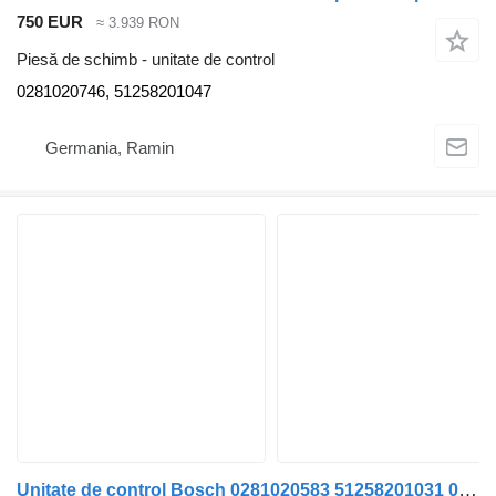
750 EUR
≈ 3.939 RON
Piesă de schimb - unitate de control
0281020746, 51258201047
Germania, Ramin
Unitate de control Bosch 0281020583 51258201031 0281020583 pentru cap tractor MAN TGX TGS TG3