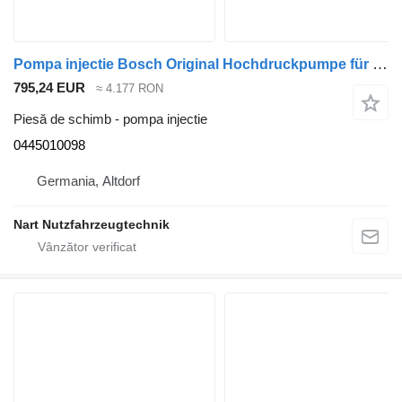
Pompa injectie Bosch Original Hochdruckpumpe für 504018748 oder 04 0445010098 pentru vehicul comercial IVECO Daily
795,24 EUR
≈ 4.177 RON
Piesă de schimb - pompa injectie
0445010098
Germania, Altdorf
Nart Nutzfahrzeugtechnik