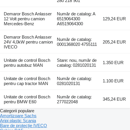
280 218 901
Demaror Bosch Anlasser
Număr de catalog: A
12 Volt pentru camion
6519064300
129,24 EUR
Mercedes-Benz
A6519064300
Demaror Bosch Anlasser
Număr de catalog:
24V 4,0kW pentru camion
205,24 EUR
0001368020 4755111
IVECO
Unitate de control Bosch
Stare: nou, număr de
1.350 EUR
pentru autobuz MAN
catalog: 0281020131
Unitate de control Bosch
Număr de catalog:
1.100 EUR
pentru cap tractor MAN
0281020131
Unitate de control Bosch
Număr de catalog:
345,24 EUR
pentru BMW E60
277022048
Categorii populare
Amortizoare Sachs
Aripi plastic Scania
Bare de protecţie IVECO