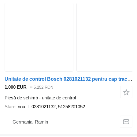
Unitate de control Bosch 0281021132 pentru cap tractor MAN TG3, TGX, TGS
1.000 EUR
≈ 5.252 RON
Piesă de schimb - unitate de control
Stare
nou
0281021132, 51258201052
Germania, Ramin