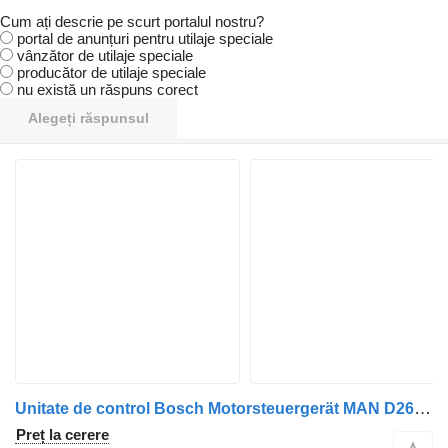
Cum ați descrie pe scurt portalul nostru?
portal de anunțuri pentru utilaje speciale
vânzător de utilaje speciale
producător de utilaje speciale
nu există un răspuns corect
Alegeți răspunsul
Unitate de control Bosch Motorsteuergerät MAN D2676LOH36 51.25804-7179 pentru autobuz
Preț la cerere