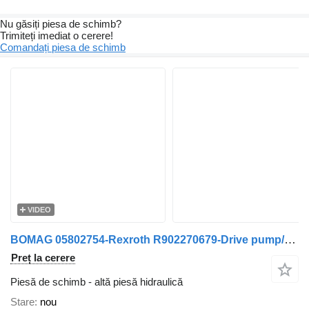
Nu găsiți piesa de schimb?
Trimiteți imediat o cerere!
Comandați piesa de schimb
VIDEO
BOMAG 05802754-Rexroth R902270679-Drive pump/Fahrpumpe
Preț la cerere
Piesă de schimb - altă piesă hidraulică
Stare
nou