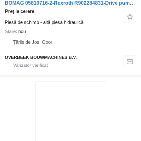
BOMAG 05810716-2-Rexroth R902284831-Drive pump/Fahrpumpe
Preț la cerere
Piesă de schimb - altă piesă hidraulică
Stare
nou
Țările de Jos, Goor
OVERBEEK BOUWMACHINES B.V.