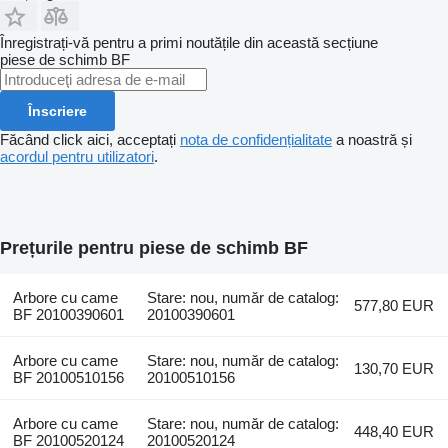
Înregistrați-vă pentru a primi noutățile din această secțiune
piese de schimb
BF
Înscriere
Făcând click aici, acceptați
nota de confidențialitate
a noastră și
acordul pentru utilizatori
.
Prețurile pentru piese de schimb BF
Arbore cu came
Stare: nou, număr de catalog:
577,80 EUR
BF 20100390601
20100390601
Arbore cu came
Stare: nou, număr de catalog:
130,70 EUR
BF 20100510156
20100510156
Arbore cu came
Stare: nou, număr de catalog:
448,40 EUR
BF 20100520124
20100520124