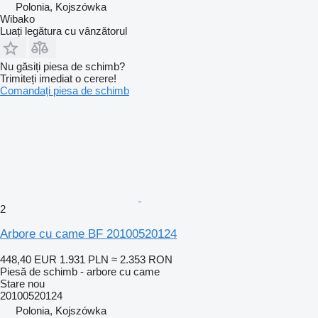
Polonia, Kojszówka
Wibako
Luați legătura cu vânzătorul
Nu găsiți piesa de schimb?
Trimiteți imediat o cerere!
Comandați piesa de schimb
2
Arbore cu came BF 20100520124
448,40 EUR
1.931 PLN
≈ 2.353 RON
Piesă de schimb - arbore cu came
Stare
nou
20100520124
Polonia, Kojszówka