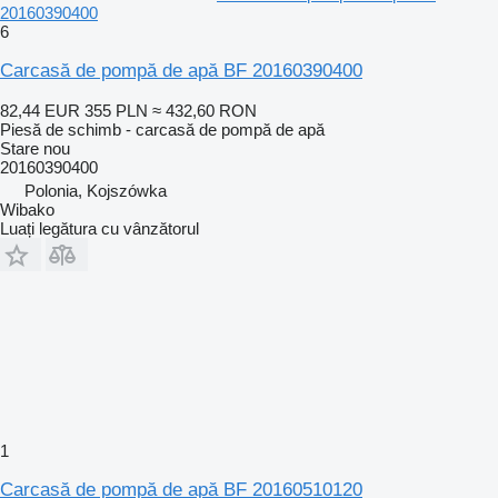
20160390400
6
Carcasă de pompă de apă BF 20160390400
82,44 EUR
355 PLN
≈ 432,60 RON
Piesă de schimb - carcasă de pompă de apă
Stare
nou
20160390400
Polonia, Kojszówka
Wibako
Luați legătura cu vânzătorul
1
Carcasă de pompă de apă BF 20160510120