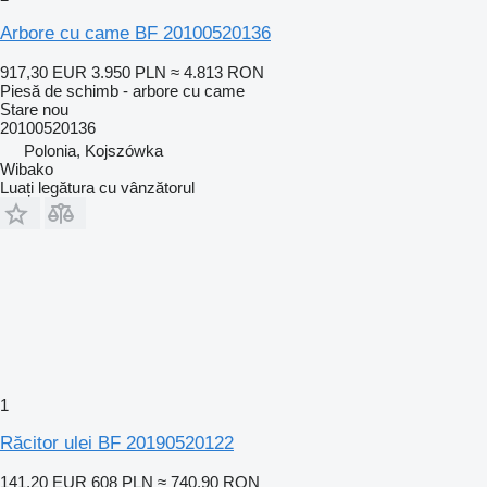
Arbore cu came BF 20100520136
917,30 EUR
3.950 PLN
≈ 4.813 RON
Piesă de schimb - arbore cu came
Stare
nou
20100520136
Polonia, Kojszówka
Wibako
Luați legătura cu vânzătorul
1
Răcitor ulei BF 20190520122
141,20 EUR
608 PLN
≈ 740,90 RON