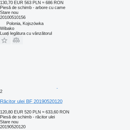
130,70 EUR
563 PLN
≈ 686 RON
Piesă de schimb - arbore cu came
Stare
nou
20100510156
Polonia, Kojszówka
Wibako
Luați legătura cu vânzătorul
2
Răcitor ulei BF 20190520120
120,80 EUR
520 PLN
≈ 633,60 RON
Piesă de schimb - răcitor ulei
Stare
nou
20190520120