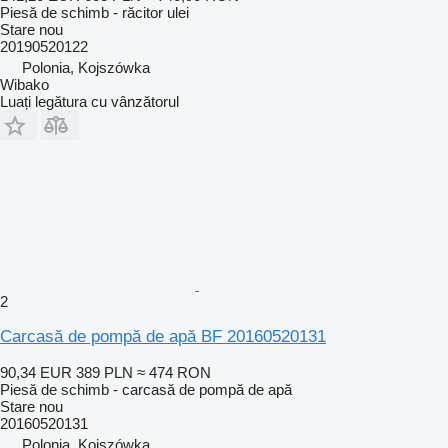
Piesă de schimb - răcitor ulei
Stare
nou
20190520122
Polonia, Kojszówka
Wibako
Luați legătura cu vânzătorul
2
Carcasă de pompă de apă BF 20160520131
90,34 EUR
389 PLN
≈ 474 RON
Piesă de schimb - carcasă de pompă de apă
Stare
nou
20160520131
Polonia, Kojszówka