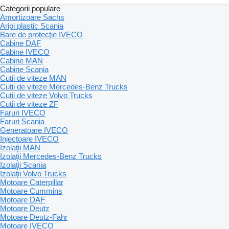
Categorii populare
Amortizoare Sachs
Aripi plastic Scania
Bare de protecţie IVECO
Cabine DAF
Cabine IVECO
Cabine MAN
Cabine Scania
Cutii de viteze MAN
Cutii de viteze Mercedes-Benz Trucks
Cutii de viteze Volvo Trucks
Cutii de viteze ZF
Faruri IVECO
Faruri Scania
Generatoare IVECO
Injectoare IVECO
Izolaţii MAN
Izolaţii Mercedes-Benz Trucks
Izolaţii Scania
Izolaţii Volvo Trucks
Motoare Caterpillar
Motoare Cummins
Motoare DAF
Motoare Deutz
Motoare Deutz-Fahr
Motoare IVECO