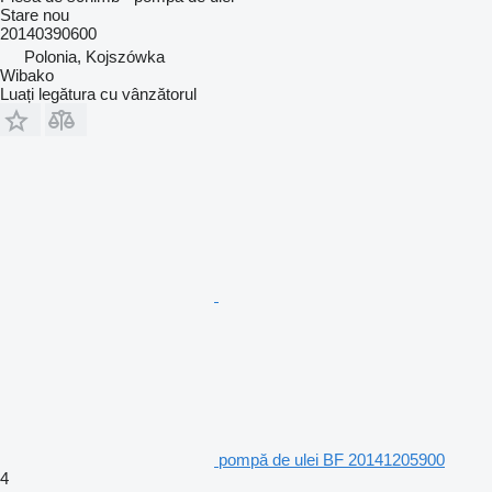
Stare
nou
20140390600
Polonia, Kojszówka
Wibako
Luați legătura cu vânzătorul
pompă de ulei BF 20141205900
4