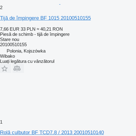
2
Tijă de împingere BF 1015 20100510155
7,66 EUR
33 PLN
≈ 40,21 RON
Piesă de schimb - tijă de împingere
Stare
nou
20100510155
Polonia, Kojszówka
Wibako
Luați legătura cu vânzătorul
1
Rolă culbutor BF TCD7.8 / 2013 20010510140