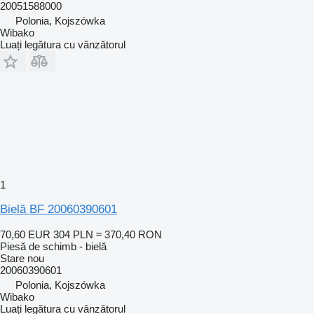
20051588000
Polonia, Kojszówka
Wibako
Luați legătura cu vânzătorul
1
Bielă BF 20060390601
70,60 EUR
304 PLN
≈ 370,40 RON
Piesă de schimb - bielă
Stare
nou
20060390601
Polonia, Kojszówka
Wibako
Luați legătura cu vânzătorul