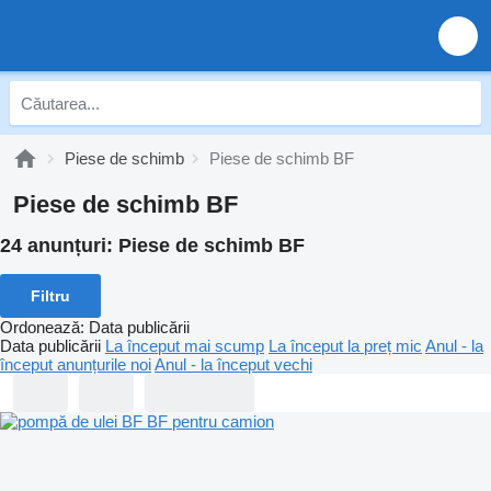
Piese de schimb
Piese de schimb BF
Piese de schimb BF
24 anunțuri:
Piese de schimb BF
Filtru
Ordonează
:
Data publicării
Data publicării
La început mai scump
La început la preț mic
Anul - la
început anunțurile noi
Anul - la început vechi