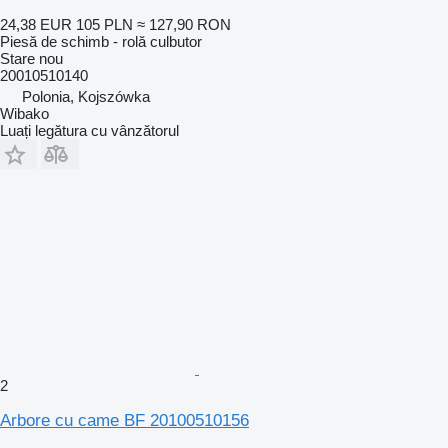
24,38 EUR
105 PLN
≈ 127,90 RON
Piesă de schimb - rolă culbutor
Stare
nou
20010510140
Polonia, Kojszówka
Wibako
Luați legătura cu vânzătorul
2
Arbore cu came BF 20100510156