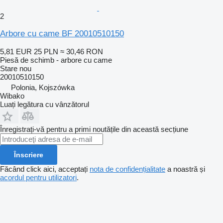
2
Arbore cu came BF 20010510150
5,81 EUR
25 PLN
≈ 30,46 RON
Piesă de schimb - arbore cu came
Stare
nou
20010510150
Polonia, Kojszówka
Wibako
Luați legătura cu vânzătorul
Înregistrați-vă pentru a primi noutățile din această secțiune
Înscriere
Făcând click aici, acceptați
nota de confidențialitate
a noastră și
acordul pentru utilizatori
.