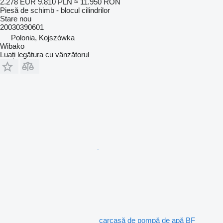
2.278 EUR
9.810 PLN
≈ 11.950 RON
Piesă de schimb - blocul cilindrilor
Stare
nou
20030390601
Polonia, Kojszówka
Wibako
Luați legătura cu vânzătorul
carcasă de pompă de apă BF