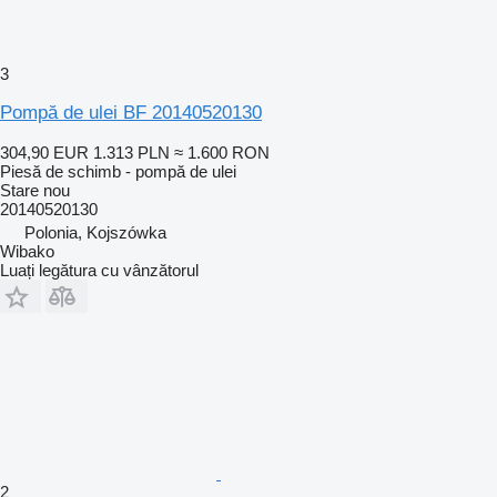
3
Pompă de ulei BF 20140520130
304,90 EUR
1.313 PLN
≈ 1.600 RON
Piesă de schimb - pompă de ulei
Stare
nou
20140520130
Polonia, Kojszówka
Wibako
Luați legătura cu vânzătorul
2