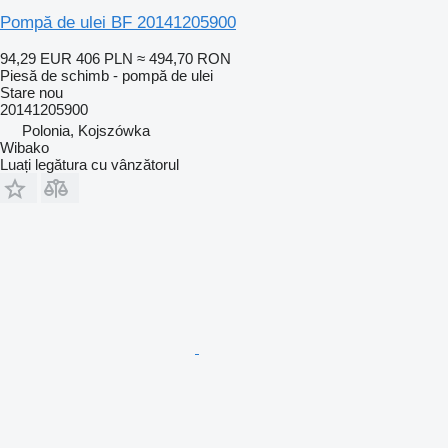
Pompă de ulei BF 20141205900
94,29 EUR
406 PLN
≈ 494,70 RON
Piesă de schimb - pompă de ulei
Stare
nou
20141205900
Polonia, Kojszówka
Wibako
Luați legătura cu vânzătorul