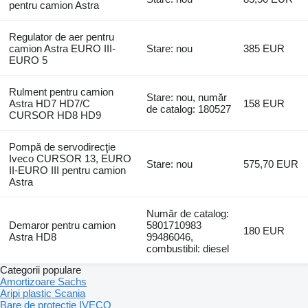
pentru camion Astra
Regulator de aer pentru
camion Astra EURO III-
Stare: nou
385 EUR
EURO 5
Rulment pentru camion
Stare: nou, număr
Astra HD7 HD7/C
158 EUR
de catalog: 180527
CURSOR HD8 HD9
Pompă de servodirecţie
Iveco CURSOR 13, EURO
Stare: nou
575,70 EUR
II-EURO III pentru camion
Astra
Număr de catalog:
Demaror pentru camion
5801710983
180 EUR
Astra HD8
99486046,
combustibil: diesel
Categorii populare
Amortizoare Sachs
Aripi plastic Scania
Bare de protecţie IVECO