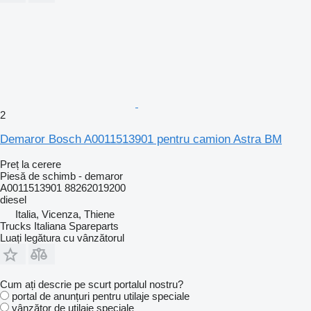
2
Demaror Bosch A0011513901 pentru camion Astra BM
Preț la cerere
Piesă de schimb - demaror
A0011513901 88262019200
diesel
Italia, Vicenza, Thiene
Trucks Italiana Spareparts
Luați legătura cu vânzătorul
Cum ați descrie pe scurt portalul nostru?
portal de anunțuri pentru utilaje speciale
vânzător de utilaje speciale