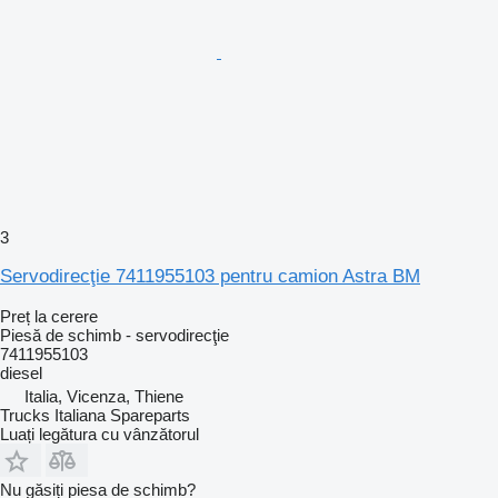
3
Servodirecţie 7411955103 pentru camion Astra BM
Preț la cerere
Piesă de schimb - servodirecţie
7411955103
diesel
Italia, Vicenza, Thiene
Trucks Italiana Spareparts
Luați legătura cu vânzătorul
Nu găsiți piesa de schimb?