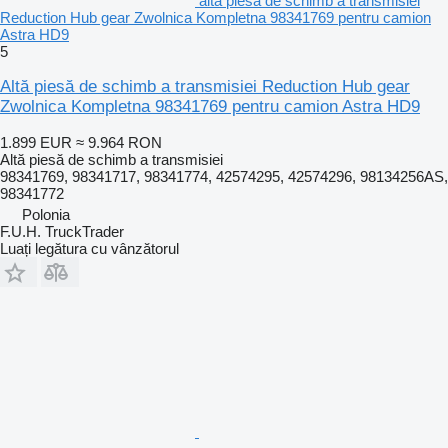
altă piesă de schimb a transmisiei
Reduction Hub gear Zwolnica Kompletna 98341769 pentru camion
Astra HD9
5
Altă piesă de schimb a transmisiei Reduction Hub gear
Zwolnica Kompletna 98341769 pentru camion Astra HD9
1.899 EUR
≈ 9.964 RON
Altă piesă de schimb a transmisiei
98341769, 98341717, 98341774, 42574295, 42574296, 98134256AS,
98341772
Polonia
F.U.H. TruckTrader
Luați legătura cu vânzătorul