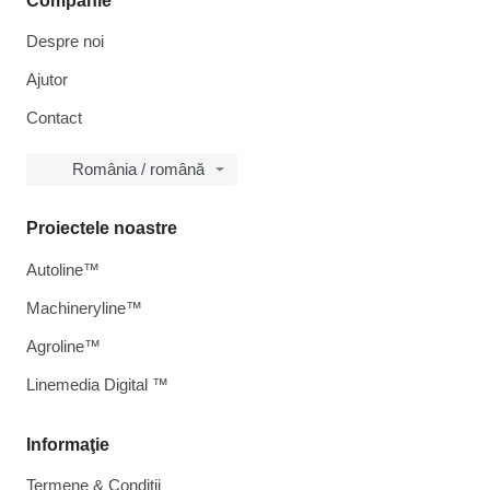
Companie
Despre noi
Ajutor
Contact
România / română
Proiectele noastre
Autoline™
Machineryline™
Agroline™
Linemedia Digital ™
Informaţie
Termene & Condiții