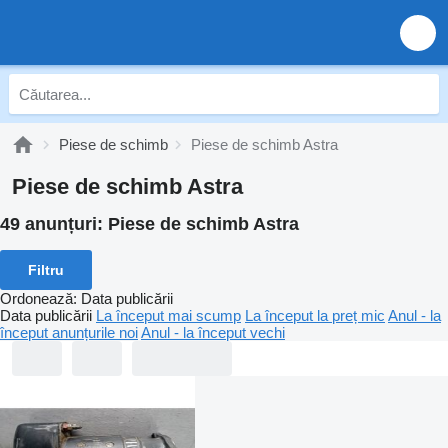
Piese de schimb
Piese de schimb Astra
Piese de schimb Astra
49 anunțuri:
Piese de schimb Astra
Filtru
Ordonează
:
Data publicării
Data publicării
La început mai scump
La început la preț mic
Anul - la
început anunțurile noi
Anul - la început vechi