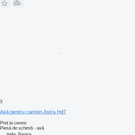
3
Axă pentru camion Astra Hd7
Preț la cerere
Piesă de schimb - axă
Italia, Parma