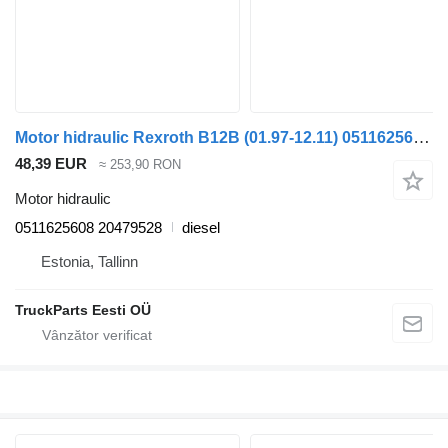
Motor hidraulic Rexroth B12B (01.97-12.11) 0511625608 pentru autobuz Volvo B6, B7, B9, B10, B12 bus (1978-2011)
48,39 EUR
≈ 253,90 RON
Motor hidraulic
0511625608 20479528
diesel
Estonia, Tallinn
TruckParts Eesti OÜ