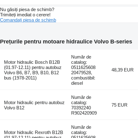
Nu găsiți piesa de schimb?
Trimiteți imediat o cerere!
Comandați piesa de schimb
Prețurile pentru motoare hidraulice Volvo B-series
Număr de
Motor hidraulic Bosch B12B
catalog:
(01.97-12.11) pentru autobuz
0511625608
48,39 EUR
Volvo B6, B7, B9, B10, B12
20479528,
bus (1978-2011)
combustibil:
diesel
Număr de
Motor hidraulic pentru autobuz
catalog:
75 EUR
Volvo B12
70392240
R902420909
Număr de
Motor hidraulic Rexroth B12B
catalog:
(01.97-12.11) pentru autobuz
0511625608