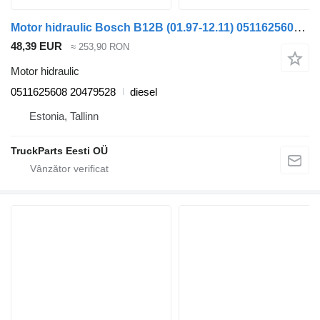
Motor hidraulic Bosch B12B (01.97-12.11) 0511625608 pentru autobuz Volvo B6, B7, B9, B10, B12 bus (1978-2011)
48,39 EUR
≈ 253,90 RON
Motor hidraulic
0511625608 20479528
diesel
Estonia, Tallinn
TruckParts Eesti OÜ