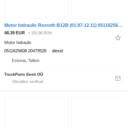
Motor hidraulic Rexroth B12B (01.97-12.11) 0511625608 pentru autobuz Volvo B6, B7, B9, B10, B12 bus (1978-2011)
48,39 EUR
≈ 253,90 RON
Motor hidraulic
0511625608 20479528
diesel
Estonia, Tallinn
TruckParts Eesti OÜ