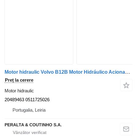
Motor hidraulic Volvo B12B Motor Hidráulico Acionamento do Ventilador B9;B12B 20489463 pentru autobuz Volvo B12B B9;B12B
Preț la cerere
Motor hidraulic
20489463 0511725026
Portugalia, Leiria
PERALTA & COUTINHO S.A.