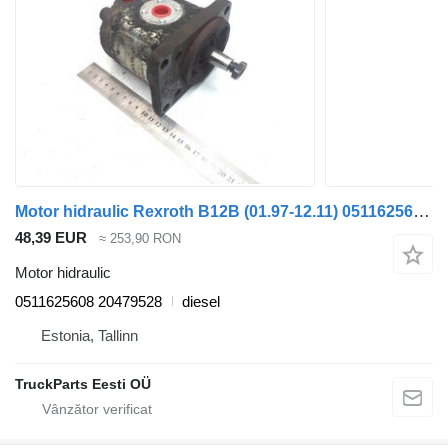
Motor hidraulic Rexroth B12B (01.97-12.11) 0511625608 pentru autobuz Volvo B6, B7, B9, B10, B12 bus (1978-2011)
48,39 EUR
≈ 253,90 RON
Motor hidraulic
0511625608 20479528
diesel
Estonia, Tallinn
TruckParts Eesti OÜ