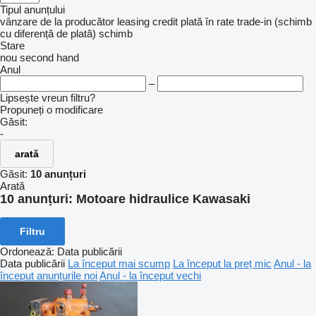
Tipul anunțului
vânzare
de la producător
leasing
credit
plată în rate
trade-in (schimb
cu diferență de plată)
schimb
Stare
nou
second hand
Anul
–
Lipsește vreun filtru?
Propuneți o modificare
Găsit:
-
arată
Găsit:
10 anunțuri
Arată
10 anunțuri:
Motoare hidraulice Kawasaki
Filtru
Ordonează
:
Data publicării
Data publicării
La început mai scump
La început la preț mic
Anul - la
început anunțurile noi
Anul - la început vechi