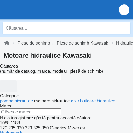
Piese de schimb
Piese de schimb Kawasaki
Hidrauli
Motoare hidraulice Kawasaki
Căutarea
(număr de catalog, marca, modelul, piesă de schimb)
Categorie
pompe hidraulice
motoare hidraulice
distribuitoare hidraulice
Marca
Nicio înregistrare găsită pentru această căutare
1088
1188
120
235
320
323
325
350
C-series
M-series
Hydromatik