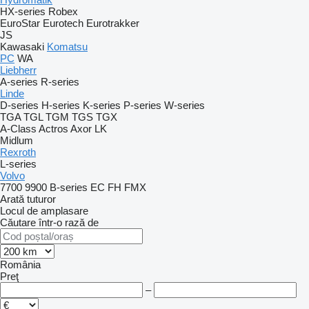
HX-series
Robex
EuroStar
Eurotech
Eurotrakker
JS
Kawasaki
Komatsu
PC
WA
Liebherr
A-series
R-series
Linde
D-series
H-series
K-series
P-series
W-series
TGA
TGL
TGM
TGS
TGX
A-Class
Actros
Axor
LK
Midlum
Rexroth
L-series
Volvo
7700
9900
B-series
EC
FH
FMX
Arată tuturor
Locul de amplasare
Căutare într-o rază de
România
Preţ
–