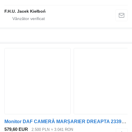
F.H.U. Jacek Kiełboń
Monitor DAF CAMERĂ MARȘARIER DREAPTA 2339574 pentru cap tractor DAF XG
579,60 EUR
2.500 PLN
≈ 3.041 RON