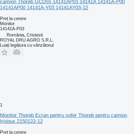
camion Thoreb GCD55 14141AP03 14141A 14141A-P00
14141AP00 14141A-Y03 14141AY03-12
Preț la cerere
Monitor
14141A-P03
România, Cristesti
ROYAL DRU AGRO S.R.L.
Luați legătura cu vânzătorul
1
Monitor Thoreb Ecran pentru șofer Thoreb pentru camion
Irisbus 2150122-12
Preț la cerere