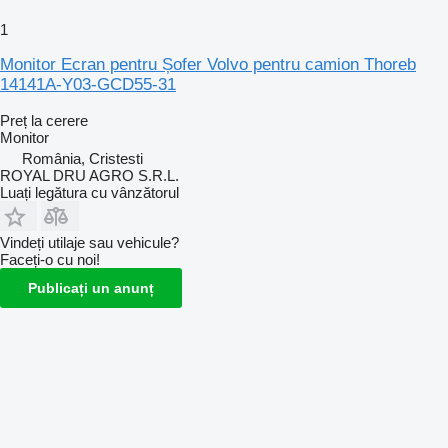
1
Monitor Ecran pentru Șofer Volvo pentru camion Thoreb
14141A-Y03-GCD55-31
Preț la cerere
Monitor
România, Cristesti
ROYAL DRU AGRO S.R.L.
Luați legătura cu vânzătorul
Vindeți utilaje sau vehicule?
Faceți-o cu noi!
Publicați un anunț