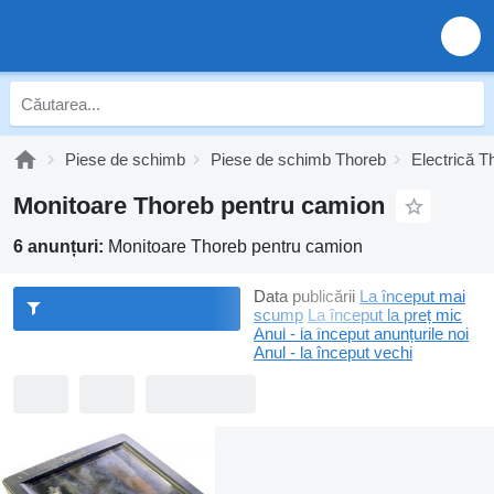
Piese de schimb
Piese de schimb Thoreb
Electrică T
Monitoare Thoreb pentru camion
6 anunțuri:
Monitoare Thoreb pentru camion
Data publicării
La început mai
scump
La început la preț mic
Anul - la început anunțurile noi
Anul - la început vechi