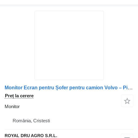
Monitor Ecran pentru Șofer pentru camion Volvo – Piese de Schimb 21306173, 21106160, 85013051
Preț la cerere
Monitor
România, Cristesti
ROYAL DRU AGRO S.R.L.