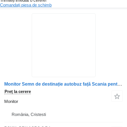
Trimiteți imediat o cerere!
Comandați piesa de schimb
Monitor Semn de destinație autobuz față Scania pentru camion
Preț la cerere
Monitor
România, Cristesti