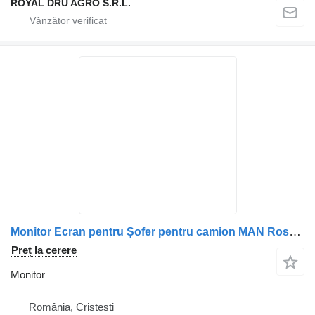
ROYAL DRU AGRO S.R.L.
Monitor Ecran pentru Șofer pentru camion MAN Rosho 88282106165 / 8828210-6165 / A0058202189
Preț la cerere
Monitor
România, Cristesti