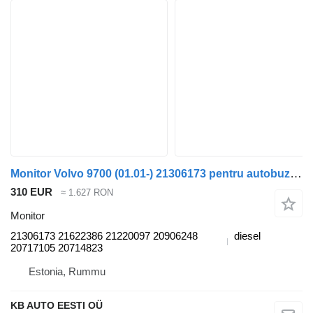
Monitor Volvo 9700 (01.01-) 21306173 pentru autobuz Volvo 7700-9900 bus (1999-)
310 EUR
≈ 1.627 RON
Monitor
21306173 21622386 21220097 20906248
diesel
20717105 20714823
Estonia, Rummu
KB AUTO EESTI OÜ