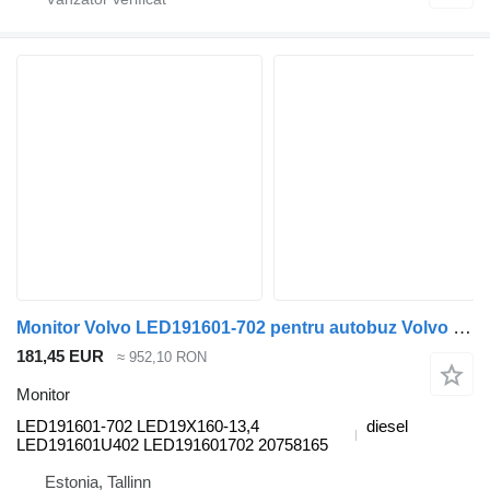
Monitor Volvo LED191601-702 pentru autobuz Volvo B6, B7, B9, B10, B12 bus (1978-2011)
181,45 EUR
≈ 952,10 RON
Monitor
LED191601-702 LED19X160-13,4
diesel
LED191601U402 LED191601702 20758165
Estonia, Tallinn