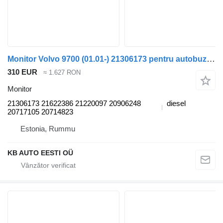
Monitor Volvo 9700 (01.01-) 21306173 pentru autobuz Volvo 9700 7700-9900 bus (1999-)
310 EUR
≈ 1.627 RON
Monitor
21306173 21622386 21220097 20906248
diesel
20717105 20714823
Estonia, Rummu
KB AUTO EESTI OÜ