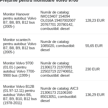
Prețurile pentru monitoare Volvo 9700
Număr de catalog:
Monitor Hanover
IWO19407 154094
pentru autobuz Volvo
OL016A 19407002007
128,23 EUR
B7, B8, B9, B12 bus
20767701 20780142,
(2005-)
combustibil: diesel
Monitor scantech
Număr de catalog:
pentru autobuz Volvo
1085020, combustibil:
55,65 EUR
B7, B8, B9, B12 bus
diesel
(2005-)
Monitor Volvo 9700
Număr de catalog:
(01.01-) pentru
21306173 21970991
230 EUR
autobuz Volvo 7700-
22502719 22740652,
9900 bus (1999-)
combustibil: diesel
Monitor Volvo B12B
Număr de catalog: AIC3
(01.97-12.11) pentru
21306173 21106160
autobuz Volvo B6,
136,29 EUR
85013051, combustibil:
B7, B9, B10, B12 bus
diesel
(1978-2011)