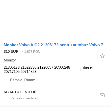
Monitor Volvo AIC2 21306173 pentru autobuz Volvo 7700-9900 9700 bus (1999-)
310 EUR
≈ 1.627 RON
Monitor
21306173 21622386 21220097 20906248
diesel
20717105 20714823
Estonia, Rummu
KB AUTO EESTI OÜ