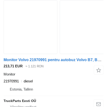
Monitor Volvo 21970991 pentru autobuz Volvo B7, B7R, B8, B9, B12 bus (2005-)
213,71 EUR
≈ 1.121 RON
Monitor
21970991
diesel
Estonia, Tallinn
TruckParts Eesti OÜ