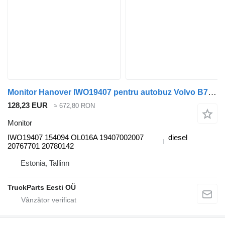
Monitor Hanover IWO19407 pentru autobuz Volvo B7, B8, B9, B12 (2005-)
128,23 EUR
≈ 672,80 RON
Monitor
IWO19407 154094 OL016A 19407002007
diesel
20767701 20780142
Estonia, Tallinn
TruckParts Eesti OÜ