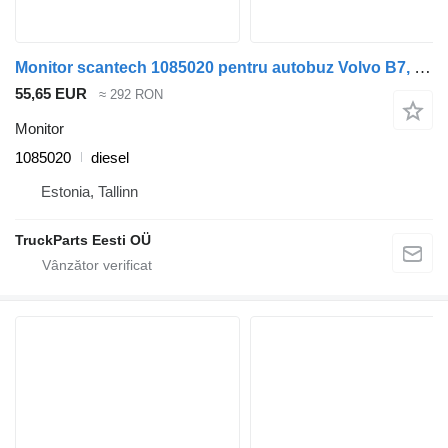
Monitor scantech 1085020 pentru autobuz Volvo B7, B8, B9, B12 bus (2005-)
55,65 EUR
≈ 292 RON
Monitor
1085020
diesel
Estonia, Tallinn
TruckParts Eesti OÜ