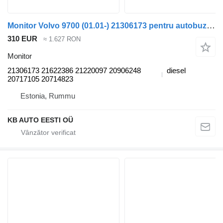
Monitor Volvo 9700 (01.01-) 21306173 pentru autobuz Volvo 7700-9900 bus (1999-)
310 EUR
≈ 1.627 RON
Monitor
21306173 21622386 21220097 20906248
diesel
20717105 20714823
Estonia, Rummu
KB AUTO EESTI OÜ