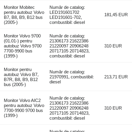
Monitor Mobitec
Număr de catalog:
pentru autobuz Volvo
LED191601702
181,45 EUR
B7, B8, B9, B12 bus
LED191601-702,
(2005-)
combustibil: diesel
Monitor Volvo 9700
Număr de catalog:
(01.01-) pentru
21306173 21622386
autobuz Volvo 9700
21220097 20906248
310 EUR
7700-9900 bus
20717105 20714823,
(1999-)
combustibil: diesel
Monitor pentru
Număr de catalog:
autobuz Volvo B7,
21970991, combustibil:
213,71 EUR
B7R, B8, B9, B12
diesel
bus (2005-)
Număr de catalog:
Monitor Volvo AIC2
21306173 21622386
pentru autobuz Volvo
21220097 20906248
310 EUR
7700-9900 9700 bus
20717105 20714823,
(1999-)
combustibil: diesel
Număr de catalog: