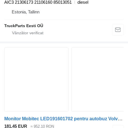
AIC3 21306173 21106160 85013051
diesel
Estonia, Tallinn
TruckParts Eesti OÜ
Monitor Mobitec LED191601702 pentru autobuz Volvo B7, B8, B9, B12 bus (2005-)
181,45 EUR
≈ 952,10 RON