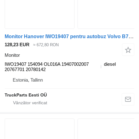
Monitor Hanover IWO19407 pentru autobuz Volvo B7, B8, B9, B12 bus (2005-)
128,23 EUR
≈ 672,80 RON
Monitor
IWO19407 154094 OL016A 19407002007
diesel
20767701 20780142
Estonia, Tallinn
TruckParts Eesti OÜ