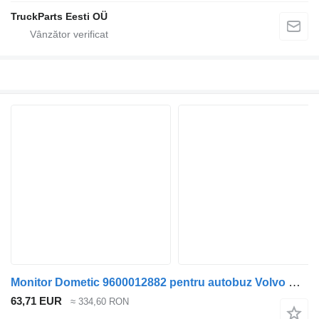
TruckParts Eesti OÜ
Monitor Dometic 9600012882 pentru autobuz Volvo B7, B8, B9, B12 bus (2005-)
63,71 EUR
≈ 334,60 RON