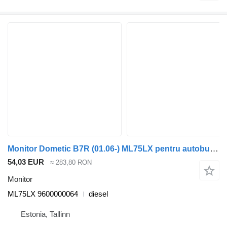
Monitor Dometic B7R (01.06-) ML75LX pentru autobuz Volvo B7, B8, B9, B12 bus (2005-)
54,03 EUR
≈ 283,80 RON
Monitor
ML75LX 9600000064
diesel
Estonia, Tallinn