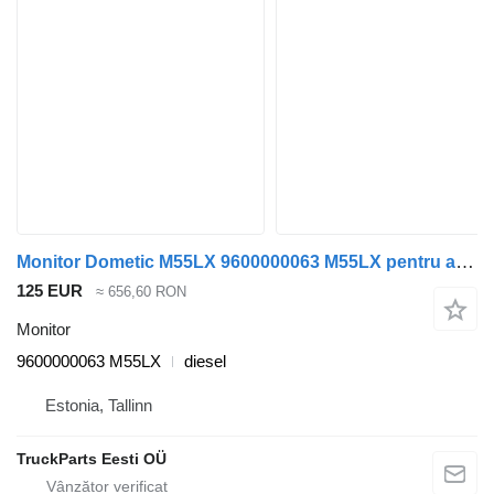
Monitor Dometic M55LX 9600000063 M55LX pentru autobuz Volvo B7, B8, B9, B12 bus (2005-)
125 EUR
≈ 656,60 RON
Monitor
9600000063 M55LX
diesel
Estonia, Tallinn
TruckParts Eesti OÜ