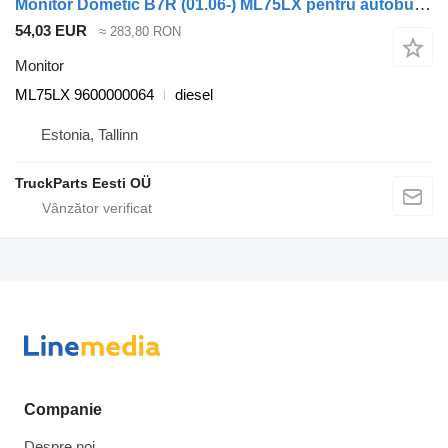
Monitor Dometic B7R (01.06-) ML75LX pentru autobuz Volvo B7, B8, B9, B12 bus (2005-)
54,03 EUR
≈ 283,80 RON
Monitor
ML75LX 9600000064
diesel
Estonia, Tallinn
TruckParts Eesti OÜ
Companie
Despre noi