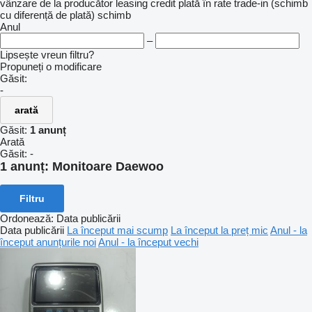
vânzare
de la producător
leasing
credit
plată în rate
trade-in (schimb
cu diferență de plată)
schimb
Anul
–
Lipsește vreun filtru?
Propuneți o modificare
Găsit:
-
arată
Găsit:
1 anunț
Arată
Găsit:
-
1 anunț:
Monitoare Daewoo
Filtru
Ordonează
:
Data publicării
Data publicării
La început mai scump
La început la preț mic
Anul - la
început anunțurile noi
Anul - la început vechi