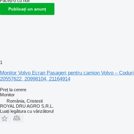
Faceți-o cu noi!
Publicați un anunț
1
Monitor Volvo Ecran Pasageri pentru camion Volvo – Coduri
20557622, 20998104, 21164914
Preț la cerere
Monitor
România, Cristesti
ROYAL DRU AGRO S.R.L.
Luați legătura cu vânzătorul