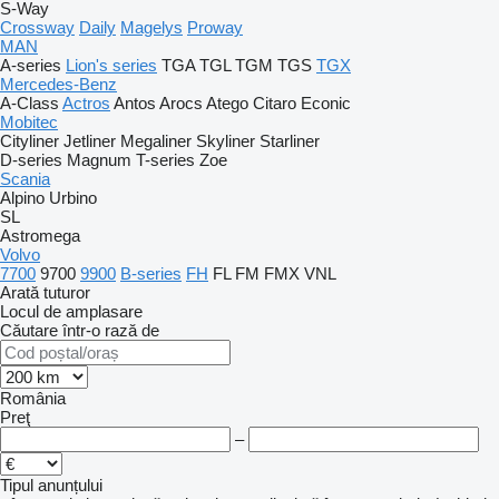
S-Way
Crossway
Daily
Magelys
Proway
MAN
A-series
Lion's series
TGA
TGL
TGM
TGS
TGX
Mercedes-Benz
A-Class
Actros
Antos
Arocs
Atego
Citaro
Econic
Mobitec
Cityliner
Jetliner
Megaliner
Skyliner
Starliner
D-series
Magnum
T-series
Zoe
Scania
Alpino
Urbino
SL
Astromega
Volvo
7700
9700
9900
B-series
FH
FL
FM
FMX
VNL
Arată tuturor
Locul de amplasare
Căutare într-o rază de
România
Preţ
–
Tipul anunțului