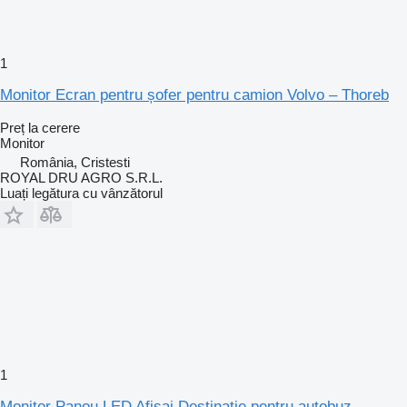
1
Monitor Ecran pentru șofer pentru camion Volvo – Thoreb
Preț la cerere
Monitor
România, Cristesti
ROYAL DRU AGRO S.R.L.
Luați legătura cu vânzătorul
1
Monitor Panou LED Afișaj Destinație pentru autobuz