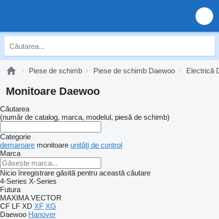
Piese de schimb
Piese de schimb Daewoo
Electrică
Monitoare Daewoo
Căutarea
(număr de catalog, marca, modelul, piesă de schimb)
Categorie
demaroare
monitoare
unităţi de control
Marca
Nicio înregistrare găsită pentru această căutare
4-Series
X-Series
Futura
MAXIMA
VECTOR
CF
LF
XD
XF
XG
Daewoo
Hanover