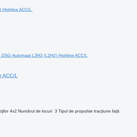
pk DSG-Automaat L3H3 (L2H2) Highline ACC/L
e ACC/L
ţilor
4x2
Numărul de locuri
3
Tipul de propulsie
tracțiune față