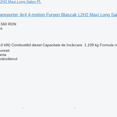
L2H2 Maxi Long Salon PL
ansporter 4x4 4-motion Furgon Blaszak L2H2 Maxi Long Sa
5.560 RON
fa
110 kW)
Combustibil
diesel
Capacitate de încărcare
1.109 kg
Formula ro
urești
ania
 vânzătorul