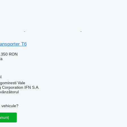
ansporter T6
2.350 RON
fa
l
gomiresti Vale
g Corporation IFN S.A.
 vânzătorul
u vehicule?
anunț