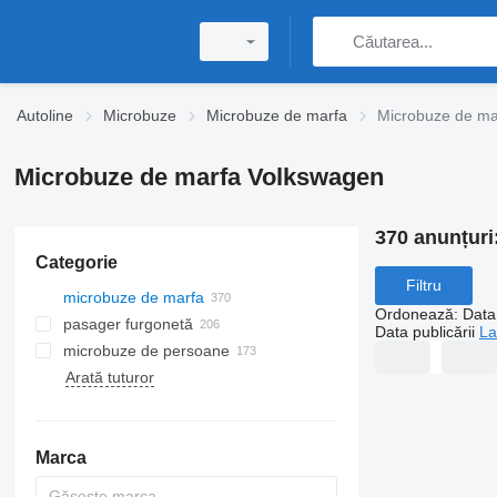
Autoline
Microbuze
Microbuze de marfa
Microbuze de ma
Microbuze de marfa Volkswagen
370 anunțuri
Categorie
Filtru
microbuze de marfa
Ordonează
:
Data 
pasager furgonetă
Data publicării
La
microbuze de persoane
Arată tuturor
Marca