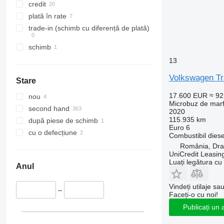
credit
plată în rate
trade-in (schimb cu diferență de plată)
schimb
13
Volkswagen Tr
Stare
17.600 EUR
≈ 9
nou
Microbuz de mar
second hand
2020
115.935 km
după piese de schimb
Euro 6
cu o defecțiune
Combustibil
diese
România, Dra
UniCredit Leasin
Luați legătura cu
Anul
Vindeți utilaje sa
–
Faceți-o cu noi!
Publicați un 