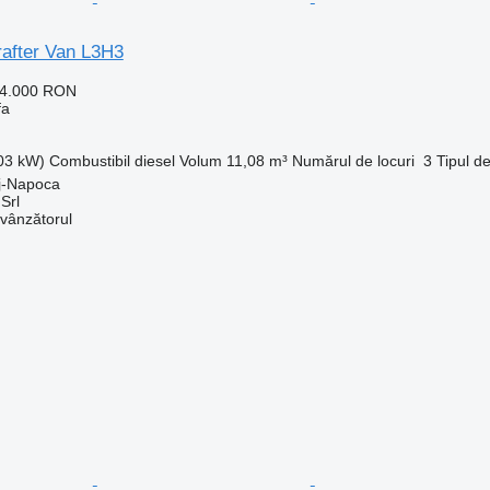
after Van L3H3
04.000 RON
fa
103 kW)
Combustibil
diesel
Volum
11,08 m³
Numărul de locuri
3
Tipul d
j-Napoca
Srl
 vânzătorul