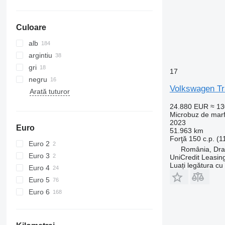
Culoare
alb
argintiu
gri
17
negru
Volkswagen Tr
Arată tuturor
24.880 EUR
≈ 1
Microbuz de mar
2023
Euro
51.963 km
Forţă
150 c.p. (
Euro 2
România, Dra
Euro 3
UniCredit Leasin
Luați legătura cu
Euro 4
Euro 5
Euro 6