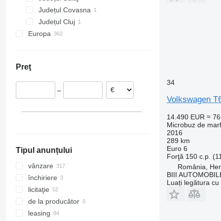
Județul Covasna
Hereclean
Județul Cluj
Europa
Țările de Jos
Germania
Preţ
Polonia
Cehia
34
–
Belgia
Volkswagen T6
Spania
Suedia
14.490 EUR
≈ 7
Microbuz de mar
Danemarca
2016
Arată tuturor
289 km
Euro 6
Tipul anunțului
Forţă
150 c.p. (
vânzare
România, Her
BIII AUTOMOBIL
închiriere
Luați legătura cu
licitaţie
de la producător
leasing