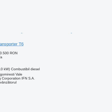
ansporter T6
30.500 RON
fa
110 kW)
Combustibil
diesel
gomiresti Vale
g Corporation IFN S.A.
 vânzătorul