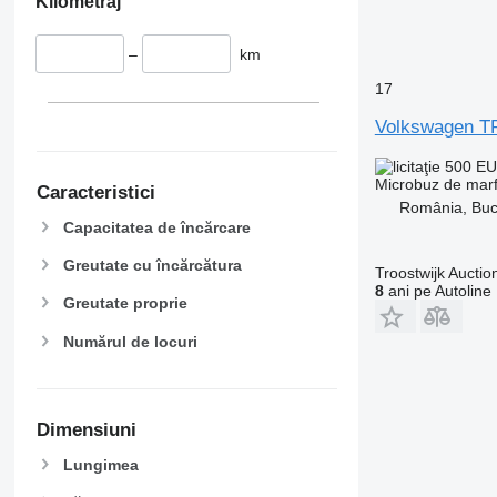
Kilometraj
–
km
17
Volkswagen 
500 E
Microbuz de mar
Caracteristici
România, Buc
Capacitatea de încărcare
Greutate cu încărcătura
Troostwijk Auctio
8
ani pe Autoline
Greutate proprie
Numărul de locuri
Dimensiuni
Lungimea