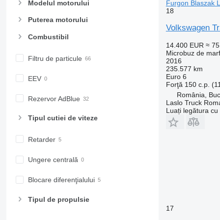
Furgon Blaszak 
Modelul motorului
18
Puterea motorului
Volkswagen Tr
Combustibil
14.400 EUR
≈ 7
Microbuz de mar
Filtru de particule
2016
235.577 km
Euro 6
EEV
Forţă
150 c.p. (
România, Buc
Rezervor AdBlue
Laslo Truck Rom
Luați legătura cu
Tipul cutiei de viteze
Retarder
Ungere centrală
Blocare diferenţialului
Tipul de propulsie
17