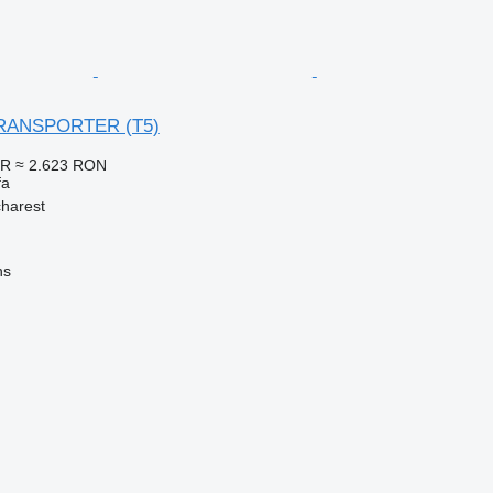
TRANSPORTER (T5)
UR
≈ 2.623 RON
fa
harest
ns