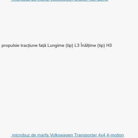
e propulsie
tracțiune față
Lungime (tip)
L3
Înălțime (tip)
H3
microbuz de marfa Volkswagen Transporter 4x4 4-motion