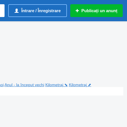
Întrare / Înregistrare
Publicați un anunț
noi
Anul - la început vechi
Kilometraj ⬊
Kilometraj ⬈