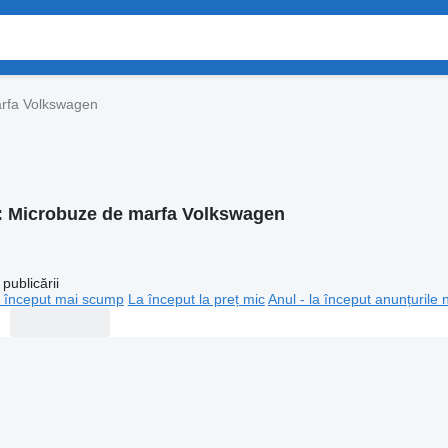
rfa Volkswagen
:
Microbuze de marfa Volkswagen
publicării
 început mai scump
La început la preț mic
Anul - la început anunțurile 