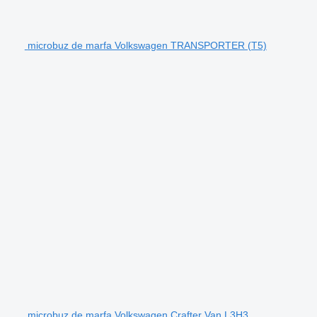
microbuz de marfa Volkswagen TRANSPORTER (T5)
microbuz de marfa Volkswagen Crafter Van L3H3