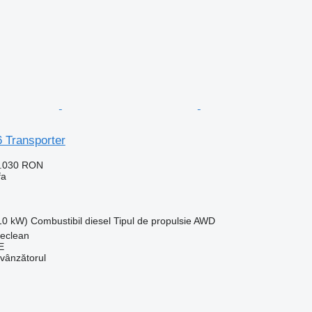
 Transporter
6.030 RON
fa
110 kW)
Combustibil
diesel
Tipul de propulsie
AWD
eclean
E
 vânzătorul