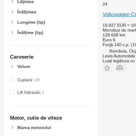
Lăţimea
24
Înălţimea
Volkswagen Cr
Lungime (tip)
19.827 EUR
≈ 1
Microbuz de mar
Înălțime (tip)
128.668 km
Euro 6
Forţă
140 c.p. (
România, Clu
Levis Automobile 
Caroserie
Luați legătura cu
Volum
Cuplare
Lift hidraulic
Motor, cutie de viteze
Marca motorului