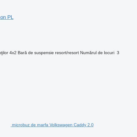
lon PL
ţilor
4x2
Bară de suspensie
resort/resort
Numărul de locuri
3
microbuz de marfa Volkswagen Caddy 2.0