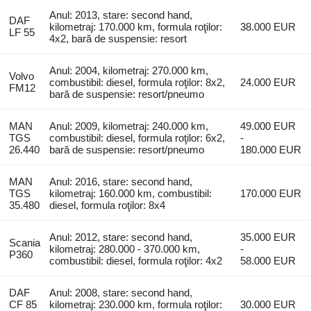
Anul: 2013, stare: second hand,
DAF
kilometraj: 170.000 km, formula roţilor:
38.000 EUR
LF 55
4x2, bară de suspensie: resort
Anul: 2004, kilometraj: 270.000 km,
Volvo
combustibil: diesel, formula roţilor: 8x2,
24.000 EUR
FM12
bară de suspensie: resort/pneumo
MAN
Anul: 2009, kilometraj: 240.000 km,
49.000 EUR
TGS
combustibil: diesel, formula roţilor: 6x2,
-
26.440
bară de suspensie: resort/pneumo
180.000 EUR
MAN
Anul: 2016, stare: second hand,
TGS
kilometraj: 160.000 km, combustibil:
170.000 EUR
35.480
diesel, formula roţilor: 8x4
Anul: 2012, stare: second hand,
35.000 EUR
Scania
kilometraj: 280.000 - 370.000 km,
-
P360
combustibil: diesel, formula roţilor: 4x2
58.000 EUR
DAF
Anul: 2008, stare: second hand,
CF 85
kilometraj: 230.000 km, formula roţilor:
30.000 EUR