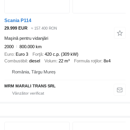
Scania P114
29.999 EUR
≈ 157.400 RON
Maşină pentru vidanjări
2000
800.000 km
Euro
Euro 3
Forţă
420 c.p. (309 kW)
Combustibil
diesel
Volum
22 m³
Formula roţilor
8x4
România, Târgu Mureș
MRM MARALI TRANS SRL