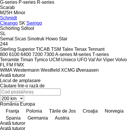
G-series
P-series
R-series
Scarab
M25H
Minor
Schmidt
Cleango
SK
Swingo
Schörling
Sdlool
SL
Semat
Sicas
Sinotruk Howo
Star
244
Sterling
Superior
TICAB
TSM
Talex
Tenax
Tennant
800
6100
6400
7200
7300
A-series
M-series
T-series
Terramite
Timan
Tymco
UCM-Unieco
UFO
Val’Air
Viper
Volvo
FL
FM
FMX
WIMA
Westermann
Westfield
XCMG
Øveraasen
Arată tuturor
Locul de amplasare
Căutare într-o rază de
România
Europa
Franţa
Polonia
Țările de Jos
Croaţia
Norvegia
Spania
Germania
Austria
Arată tuturor
Arată tuturor