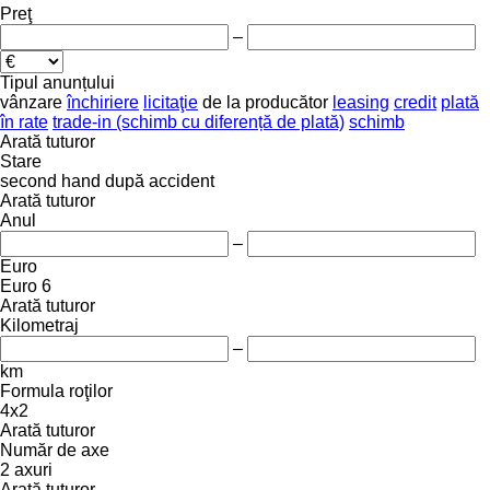
Preţ
–
Tipul anunțului
vânzare
închiriere
licitaţie
de la producător
leasing
credit
plată
în rate
trade-in (schimb cu diferență de plată)
schimb
Arată tuturor
Stare
second hand
după accident
Arată tuturor
Anul
–
Euro
Euro 6
Arată tuturor
Kilometraj
–
km
Formula roţilor
4x2
Arată tuturor
Număr de axe
2 axuri
Arată tuturor