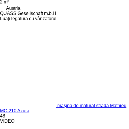
2 m³
Austria
QUASS Gesellschaft m.b.H
Luați legătura cu vânzătorul
maşina de măturat stradă Mathieu
MC-210 Azura
48
VIDEO