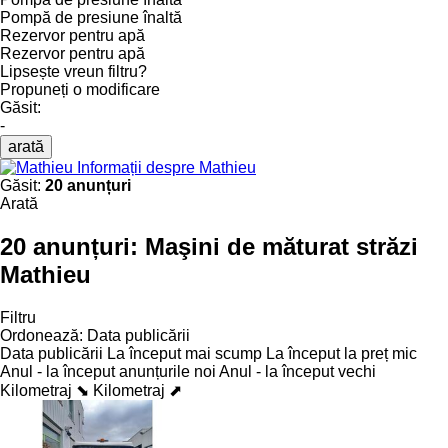
Pompă de presiune înaltă
Rezervor pentru apă
Rezervor pentru apă
Lipsește vreun filtru?
Propuneți o modificare
Găsit:
-
arată
Informații despre Mathieu
Găsit:
20 anunțuri
Arată
20 anunțuri:
Maşini de măturat străzi
Mathieu
Filtru
Ordonează
:
Data publicării
Data publicării
La început mai scump
La început la preț mic
Anul - la început anunțurile noi
Anul - la început vechi
Kilometraj ⬊
Kilometraj ⬈