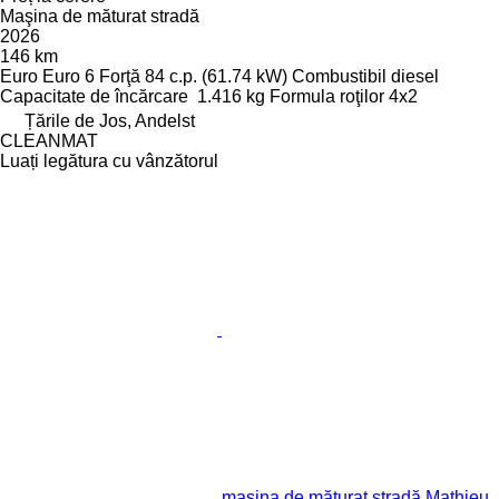
Maşina de măturat stradă
2026
146 km
Euro
Euro 6
Forţă
84 c.p. (61.74 kW)
Combustibil
diesel
Capacitate de încărcare
1.416 kg
Formula roţilor
4x2
Țările de Jos, Andelst
CLEANMAT
Luați legătura cu vânzătorul
maşina de măturat stradă Mathieu