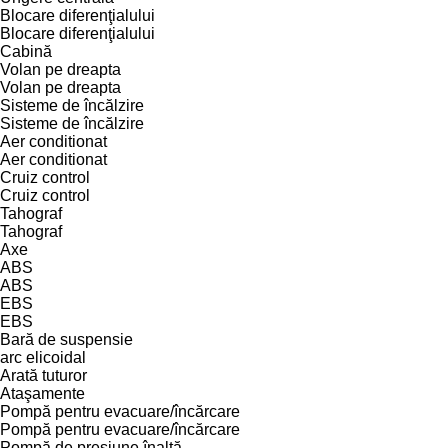
Blocare diferenţialului
Blocare diferenţialului
Cabină
Volan pe dreapta
Volan pe dreapta
Sisteme de încălzire
Sisteme de încălzire
Aer conditionat
Aer conditionat
Cruiz control
Cruiz control
Tahograf
Tahograf
Axe
ABS
ABS
EBS
EBS
Bară de suspensie
arc elicoidal
Arată tuturor
Ataşamente
Pompă pentru evacuare/încărcare
Pompă pentru evacuare/încărcare
Pompă de presiune înaltă