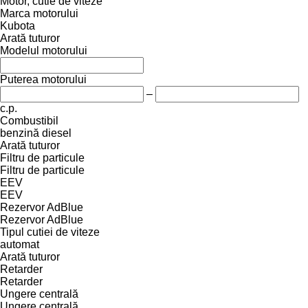
Motor, cutie de viteze
Marca motorului
Kubota
Arată tuturor
Modelul motorului
Puterea motorului
–
c.p.
Combustibil
benzină
diesel
Arată tuturor
Filtru de particule
Filtru de particule
EEV
EEV
Rezervor AdBlue
Rezervor AdBlue
Tipul cutiei de viteze
automat
Arată tuturor
Retarder
Retarder
Ungere centrală
Ungere centrală