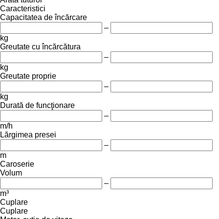
Caracteristici
Capacitatea de încărcare
–
kg
Greutate cu încărcătura
–
kg
Greutate proprie
–
kg
Durată de funcţionare
–
m/h
Lărgimea presei
–
m
Caroserie
Volum
–
m³
Cuplare
Cuplare