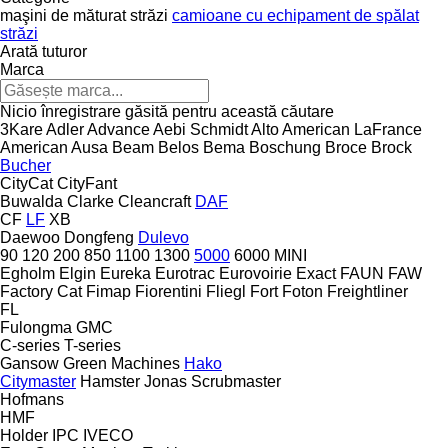
maşini de măturat străzi
camioane cu echipament de spălat
străzi
Arată tuturor
Marca
Nicio înregistrare găsită pentru această căutare
3Kare
Adler
Advance
Aebi Schmidt
Alto
American LaFrance
American
Ausa
Beam
Belos
Bema
Boschung
Broce
Brock
Bucher
CityCat
CityFant
Buwalda
Clarke
Cleancraft
DAF
CF
LF
XB
Daewoo
Dongfeng
Dulevo
90
120
200
850
1100
1300
5000
6000
MINI
Egholm
Elgin
Eureka
Eurotrac
Eurovoirie
Exact
FAUN
FAW
Factory Cat
Fimap
Fiorentini
Fliegl
Fort
Foton
Freightliner
FL
Fulongma
GMC
C-series
T-series
Gansow
Green Machines
Hako
Citymaster
Hamster
Jonas
Scrubmaster
Hofmans
HMF
Holder
IPC
IVECO