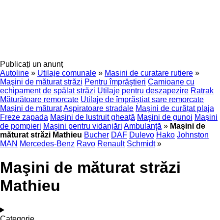
Publicați un anunț
Autoline
»
Utilaje comunale
»
Masini de curatare rutiere
»
Maşini de măturat străzi
Pentru împrăştieri
Camioane cu
echipament de spălat străzi
Utilaje pentru deszapezire
Ratrak
Măturătoare remorcate
Utilaje de împrăștiat sare remorcate
Mașini de măturat
Aspiratoare stradale
Mașini de curățat plaja
Freze zapada
Mașini de lustruit gheață
Maşini de gunoi
Mașini
de pompieri
Maşini pentru vidanjări
Ambulanţă
»
Maşini de
măturat străzi Mathieu
Bucher
DAF
Dulevo
Hako
Johnston
MAN
Mercedes-Benz
Ravo
Renault
Schmidt
»
Maşini de măturat străzi
Mathieu
Categorie