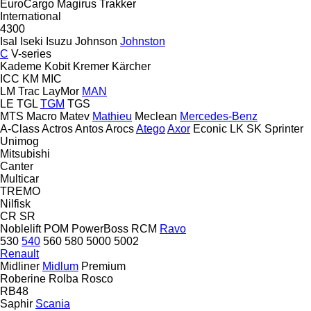
EuroCargo
Magirus
Trakker
International
4300
Isal
Iseki
Isuzu
Johnson
Johnston
C
V-series
Kademe
Kobit
Kremer
Kärcher
ICC
KM
MIC
LM Trac
LayMor
MAN
LE
TGL
TGM
TGS
MTS
Macro
Matev
Mathieu
Meclean
Mercedes-Benz
A-Class
Actros
Antos
Arocs
Atego
Axor
Econic
LK
SK
Sprinter
Unimog
Mitsubishi
Canter
Multicar
TREMO
Nilfisk
CR
SR
Noblelift
POM
PowerBoss
RCM
Ravo
530
540
560
580
5000
5002
Renault
Midliner
Midlum
Premium
Roberine
Rolba
Rosco
RB48
Saphir
Scania