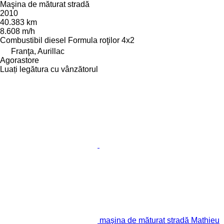
Maşina de măturat stradă
2010
40.383 km
8.608 m/h
Combustibil
diesel
Formula roţilor
4x2
Franţa, Aurillac
Agorastore
Luați legătura cu vânzătorul
maşina de măturat stradă Mathieu