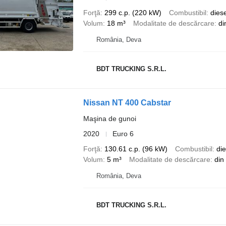
Forţă
299 c.p. (220 kW)
Combustibil
diese
Volum
18 m³
Modalitate de descărcare
di
România, Deva
BDT TRUCKING S.R.L.
Nissan NT 400 Cabstar
Maşina de gunoi
2020
Euro 6
Forţă
130.61 c.p. (96 kW)
Combustibil
die
Volum
5 m³
Modalitate de descărcare
din
România, Deva
BDT TRUCKING S.R.L.