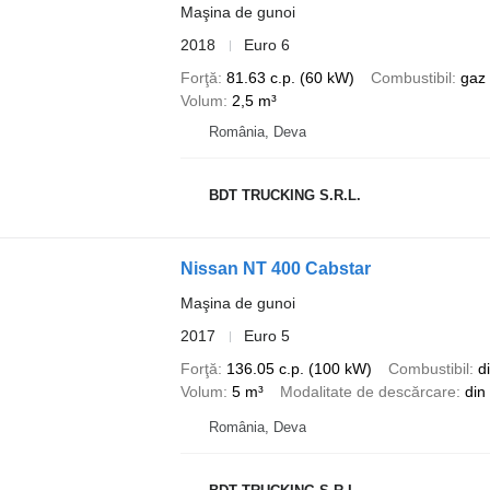
Maşina de gunoi
2018
Euro 6
Forţă
81.63 c.p. (60 kW)
Combustibil
gaz 
Volum
2,5 m³
România, Deva
BDT TRUCKING S.R.L.
Nissan NT 400 Cabstar
Maşina de gunoi
2017
Euro 5
Forţă
136.05 c.p. (100 kW)
Combustibil
d
Volum
5 m³
Modalitate de descărcare
din
România, Deva