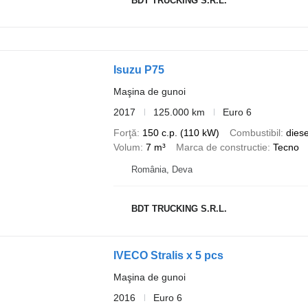
BDT TRUCKING S.R.L.
Isuzu P75
Maşina de gunoi
2017
125.000 km
Euro 6
Forţă
150 c.p. (110 kW)
Combustibil
diese
Volum
7 m³
Marca de constructie
Tecno
România, Deva
BDT TRUCKING S.R.L.
IVECO Stralis x 5 pcs
Maşina de gunoi
2016
Euro 6