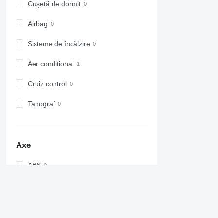
Cuşetă de dormit
Airbag
Sisteme de încălzire
Aer conditionat
Cruiz control
Tahograf
Axe
ABS
EBS
Ax de ridicare