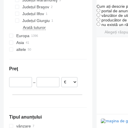
Județul Maramureş
Cum ați descrie p
Județul Braşov
portal de anunț
Județul Ilfov
vânzător de uti
producător de u
Județul Giurgiu
nu există un r
Arată tuturor
Alegeți răsp
Europa
Asia
Țările de Jos
altele
Germania
China
Polonia
Turcia
Ucraina
Marea Britanie
Japonia
Brazilia
Preţ
Belgia
Emiratele Arabe Unite
Chile
Estonia
Uzbekistan
Argentina
–
Italia
Spania
Arată tuturor
Tipul anunțului
vânzare