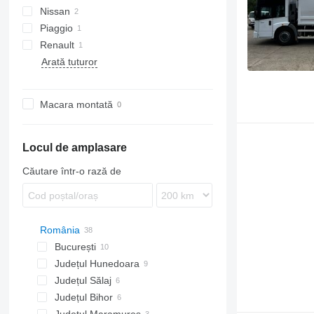
Nissan
Econic
Piaggio
Cabstar
Renault
NT
Porter
Arată tuturor
Maxity
Macara montată
Locul de amplasare
Căutare într-o rază de
România
București
Județul Hunedoara
București
Județul Sălaj
Județul Bihor
Românași