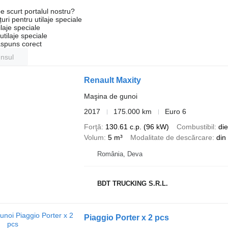
e scurt portalul nostru?
uri pentru utilaje speciale
laje speciale
tilaje speciale
ăspuns corect
unsul
Renault Maxity
Maşina de gunoi
2017
175.000 km
Euro 6
Forţă
130.61 c.p. (96 kW)
Combustibil
die
Volum
5 m³
Modalitate de descărcare
din
România, Deva
BDT TRUCKING S.R.L.
Piaggio Porter x 2 pcs