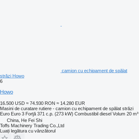
camion cu echipament de spălat
străzi Howo
6
Howo
16.500 USD
≈ 74.930 RON
≈ 14.280 EUR
Masini de curatare rutiere - camion cu echipament de spălat străzi
Euro
Euro 3
Forţă
371 c.p. (273 kW)
Combustibil
diesel
Volum
20 m³
China, He Fei Shi
Toffs Machinery Trading Co.,Ltd
Luați legătura cu vânzătorul