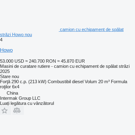
camion cu echipament de spălat
străzi Howo nou
4
Howo
53.000 USD
≈ 240.700 RON
≈ 45.870 EUR
Masini de curatare rutiere - camion cu echipament de spălat străzi
2025
Stare
nou
Forţă
290 c.p. (213 kW)
Combustibil
diesel
Volum
20 m³
Formula
roţilor
6x4
China
Intermak Group LLC
Luați legătura cu vânzătorul