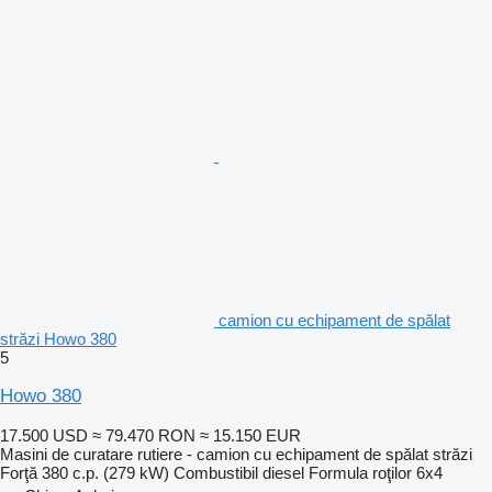
camion cu echipament de spălat
străzi Howo 380
5
Howo 380
17.500 USD
≈ 79.470 RON
≈ 15.150 EUR
Masini de curatare rutiere - camion cu echipament de spălat străzi
Forţă
380 c.p. (279 kW)
Combustibil
diesel
Formula roţilor
6x4