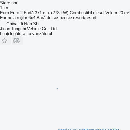
Stare
nou
1 km
Euro
Euro 2
Forţă
371 c.p. (273 kW)
Combustibil
diesel
Volum
20 m³
Formula roţilor
6x4
Bară de suspensie
resort/resort
China, Ji Nan Shi
Jinan Tongchi Vehicle Co., Ltd.
Luați legătura cu vânzătorul