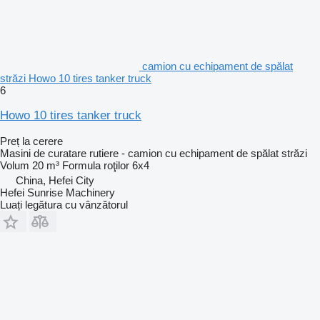
camion cu echipament de spălat
străzi Howo 10 tires tanker truck
6
Howo 10 tires tanker truck
Preț la cerere
Masini de curatare rutiere - camion cu echipament de spălat străzi
Volum
20 m³
Formula roţilor
6x4
China, Hefei City
Hefei Sunrise Machinery
Luați legătura cu vânzătorul