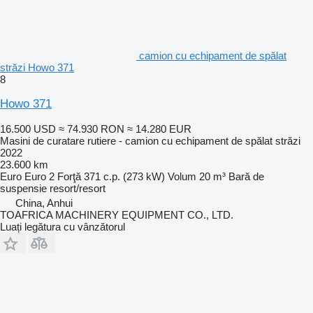
camion cu echipament de spălat
străzi Howo 371
8
Howo 371
16.500 USD
≈ 74.930 RON
≈ 14.280 EUR
Masini de curatare rutiere - camion cu echipament de spălat străzi
2022
23.600 km
Euro
Euro 2
Forţă
371 c.p. (273 kW)
Volum
20 m³
Bară de
suspensie
resort/resort
China, Anhui
TOAFRICA MACHINERY EQUIPMENT CO., LTD.
Luați legătura cu vânzătorul