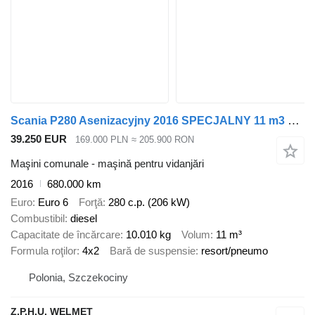
Scania P280 Asenizacyjny 2016 SPECJALNY 11 m3 beczka SZAMBIARKA
39.250 EUR
169.000 PLN
≈ 205.900 RON
Maşini comunale - maşină pentru vidanjări
2016
680.000 km
Euro
Euro 6
Forţă
280 c.p. (206 kW)
Combustibil
diesel
Capacitate de încărcare
10.010 kg
Volum
11 m³
Formula roţilor
4x2
Bară de suspensie
resort/pneumo
Polonia, Szczekociny
Z.P.H.U. WELMET