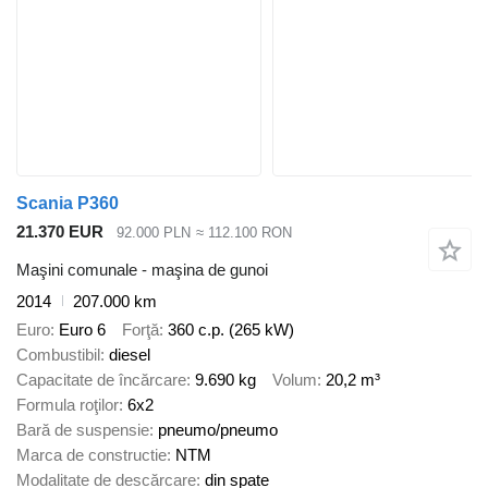
Scania P360
21.370 EUR
92.000 PLN
≈ 112.100 RON
Maşini comunale - maşina de gunoi
2014
207.000 km
Euro
Euro 6
Forţă
360 c.p. (265 kW)
Combustibil
diesel
Capacitate de încărcare
9.690 kg
Volum
20,2 m³
Formula roţilor
6x2
Bară de suspensie
pneumo/pneumo
Marca de constructie
NTM
Modalitate de descărcare
din spate