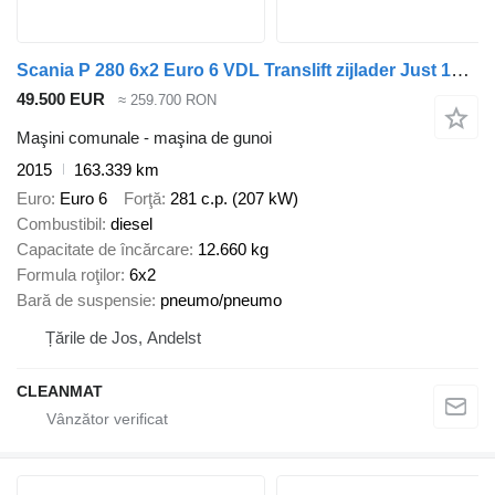
Scania P 280 6x2 Euro 6 VDL Translift zijlader Just 159.334 km!
49.500 EUR
≈ 259.700 RON
Maşini comunale - maşina de gunoi
2015
163.339 km
Euro
Euro 6
Forţă
281 c.p. (207 kW)
Combustibil
diesel
Capacitate de încărcare
12.660 kg
Formula roţilor
6x2
Bară de suspensie
pneumo/pneumo
Țările de Jos, Andelst
CLEANMAT