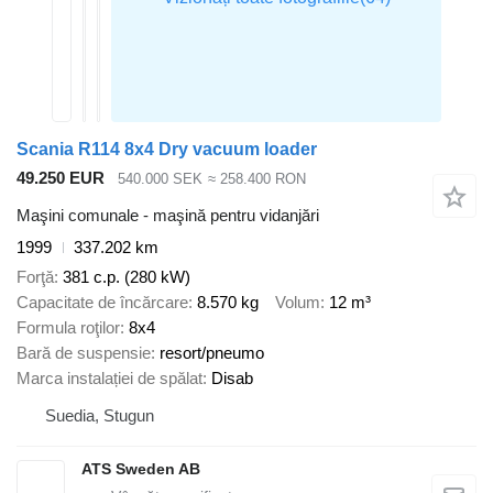
Scania R114 8x4 Dry vacuum loader
49.250 EUR
540.000 SEK
≈ 258.400 RON
Maşini comunale - maşină pentru vidanjări
1999
337.202 km
Forţă
381 c.p. (280 kW)
Capacitate de încărcare
8.570 kg
Volum
12 m³
Formula roţilor
8x4
Bară de suspensie
resort/pneumo
Marca instalației de spălat
Disab
Suedia, Stugun
ATS Sweden AB