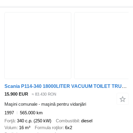
Scania P114-340 18000LITER VACUUM TOILET TRUCK,MANUAL POMP
15.900 EUR
≈ 83.430 RON
Maşini comunale - maşină pentru vidanjări
1997
565.000 km
Forţă
340 c.p. (250 kW)
Combustibil
diesel
Volum
16 m³
Formula roţilor
6x2