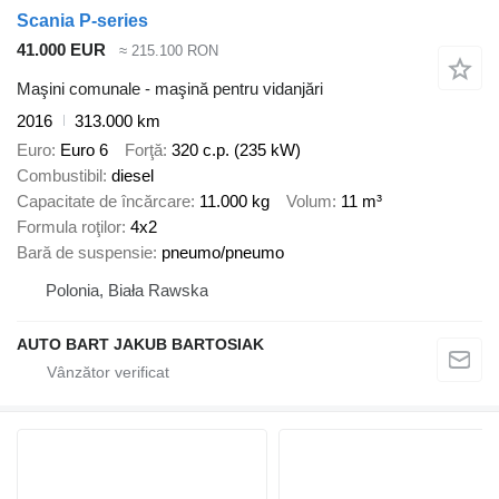
Scania P-series
41.000 EUR
≈ 215.100 RON
Maşini comunale - maşină pentru vidanjări
2016
313.000 km
Euro
Euro 6
Forţă
320 c.p. (235 kW)
Combustibil
diesel
Capacitate de încărcare
11.000 kg
Volum
11 m³
Formula roţilor
4x2
Bară de suspensie
pneumo/pneumo
Polonia, Biała Rawska
AUTO BART JAKUB BARTOSIAK