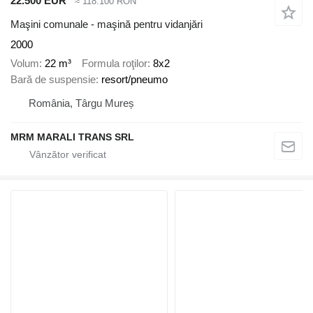
22.500 EUR
≈ 118.100 RON
Maşini comunale - maşină pentru vidanjări
2000
Volum
22 m³
Formula roţilor
8x2
Bară de suspensie
resort/pneumo
România, Târgu Mureș
MRM MARALI TRANS SRL