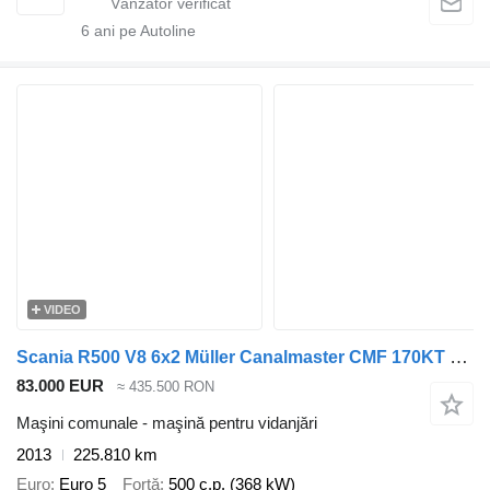
6
ani pe Autoline
VIDEO
Scania R500 V8 6x2 Müller Canalmaster CMF 170KT 10.000 Liter
83.000 EUR
≈ 435.500 RON
Maşini comunale - maşină pentru vidanjări
2013
225.810 km
Euro
Euro 5
Forţă
500 c.p. (368 kW)