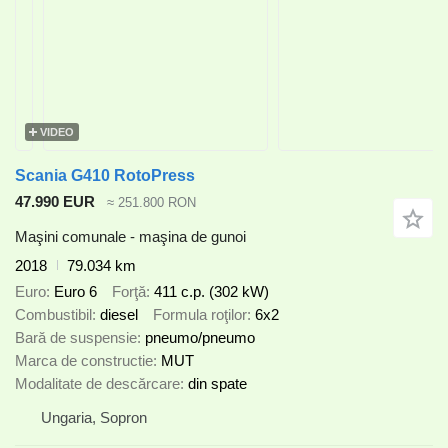
VIDEO
Scania G410 RotoPress
47.990 EUR
≈ 251.800 RON
Maşini comunale - maşina de gunoi
2018
79.034 km
Euro
Euro 6
Forţă
411 c.p. (302 kW)
Combustibil
diesel
Formula roţilor
6x2
Bară de suspensie
pneumo/pneumo
Marca de constructie
MUT
Modalitate de descărcare
din spate
Ungaria, Sopron