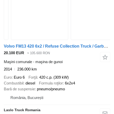
Volvo FM13 420 6x2 / Refuse Collection Truck / Garbage Truck / Euro 6
20.100 EUR
≈ 105.600 RON
Maşini comunale - maşina de gunoi
2014
236.000 km
Euro
Euro 6
Forţă
420 c.p. (309 kW)
Combustibil
diesel
Formula roţilor
6x2x4
Bară de suspensie
pneumo/pneumo
România, București
Laslo Truck Romania