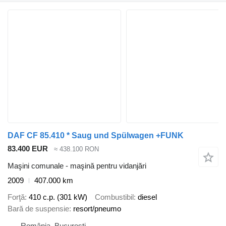
DAF CF 85.410 * Saug und Spülwagen +FUNK
83.400 EUR
≈ 438.100 RON
Maşini comunale - maşină pentru vidanjări
2009
407.000 km
Forţă
410 c.p. (301 kW)
Combustibil
diesel
Bară de suspensie
resort/pneumo
România, București