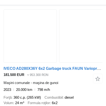
IVECO AD280X36Y 6x2 Garbage truck FAUN Variopress 524
181.500 EUR
≈ 953.300 RON
Maşini comunale - maşina de gunoi
2023
20.000 km
798 m/h
Forţă
360 c.p. (265 kW)
Combustibil
diesel
Volum
24 m³
Formula roţilor
6x2