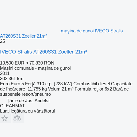
maşina de gunoi IVECO Stralis
AT260S31 Zoeller 21m³
25
IVECO Stralis AT260S31 Zoeller 21m³
13.500 EUR
≈ 70.830 RON
Maşini comunale - maşina de gunoi
2011
302.361 km
Euro
Euro 5
Forţă
310 c.p. (228 kW)
Combustibil
diesel
Capacitate
de încărcare
11.795 kg
Volum
21 m³
Formula roţilor
6x2
Bară de
suspensie
resort/pneumo
Țările de Jos, Andelst
CLEANMAT
Luați legătura cu vânzătorul