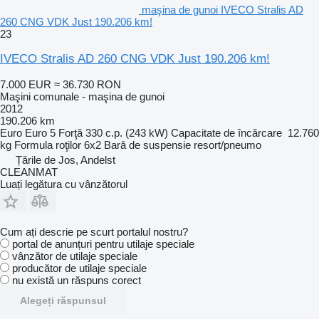
maşina de gunoi IVECO Stralis AD
260 CNG VDK Just 190.206 km!
23
IVECO Stralis AD 260 CNG VDK Just 190.206 km!
7.000 EUR
≈ 36.730 RON
Maşini comunale - maşina de gunoi
2012
190.206 km
Euro
Euro 5
Forţă
330 c.p. (243 kW)
Capacitate de încărcare
12.760
kg
Formula roţilor
6x2
Bară de suspensie
resort/pneumo
Țările de Jos, Andelst
CLEANMAT
Luați legătura cu vânzătorul
Cum ați descrie pe scurt portalul nostru?
portal de anunțuri pentru utilaje speciale
vânzător de utilaje speciale
producător de utilaje speciale
nu există un răspuns corect
Alegeți răspunsul