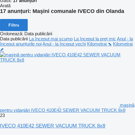
Găsit:
17 anunțuri
Arată
17 anunțuri:
Maşini comunale IVECO din Olanda
Filtru
Ordonează
:
Data publicării
Data publicării
La început mai scump
La început la preț mic
Anul - la
început anunțurile noi
Anul - la început vechi
Kilometraj ⬊
Kilometraj
⬈
maşină
pentru vidanjări IVECO 410E42 SEWER VACUUM TRUCK 8x8
23
IVECO 410E42 SEWER VACUUM TRUCK 8x8