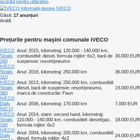
acordul pentru utilizatori
.
Informații despre IVECO
Găsit:
17 anunțuri
Arată
Prețurile pentru maşini comunale IVECO
IVECO
Anul: 2015, kilometraj: 120.000 - 140.000 km,
Stralis
combustibil: diesel, formula roţilor: 6x2, bară de
30.000 EUR
260
suspensie: resort/pneumo
IVECO
Stralis
Anul: 2016, kilometraj: 250.000 km
36.000 EUR
310
IVECO
Anul: 2013, kilometraj: 250.000 km, combustibil:
Stralis
diesel, bară de suspensie: resort/pneumo,
19.000 EUR
360
marca de constructie: Faun
IVECO
Daily
Anul: 2006, kilometraj: 170.000 km
7.000 EUR
50C17
IVECO
Anul: 2014, stare: second hand, kilometraj:
Stralis
110.000 - 140.000 km, combustibil: diesel/gaz,
18.000 EUR
330
formula roţilor: 6x2
IVECO
Anul: 2004, kilometraj: 200.000 km, combustibil:
Daily
24.000 EUR
diesel, formula roţilor: 4x2