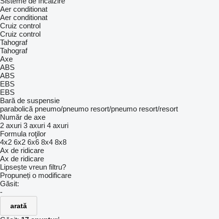
Sisteme de încălzire
Aer conditionat
Aer conditionat
Cruiz control
Cruiz control
Tahograf
Tahograf
Axe
ABS
ABS
EBS
EBS
Bară de suspensie
parabolică
pneumo/pneumo
resort/pneumo
resort/resort
Număr de axe
2 axuri
3 axuri
4 axuri
Formula roţilor
4x2
6x2
6x6
8x4
8x8
Ax de ridicare
Ax de ridicare
Lipsește vreun filtru?
Propuneți o modificare
Găsit:
-
arată