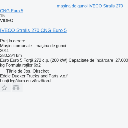
maşina de gunoi IVECO Stralis 270
CNG Euro 5
15
VIDEO
IVECO Stralis 270 CNG Euro 5
Preț la cerere
Maşini comunale - maşina de gunoi
2011
280.294 km
Euro
Euro 5
Forţă
272 c.p. (200 kW)
Capacitate de încărcare
27.000
kg
Formula roţilor
6x2
Țările de Jos, Oirschot
Eddie Ducker Trucks and Parts v.o.f.
Luați legătura cu vânzătorul