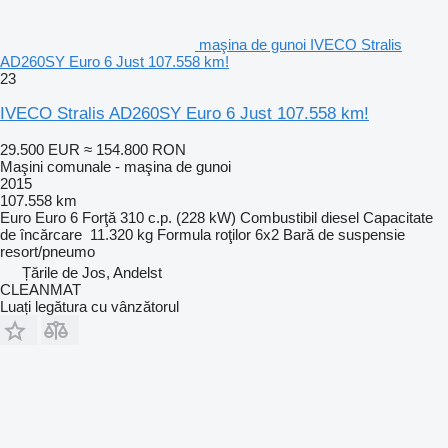
maşina de gunoi IVECO Stralis
AD260SY Euro 6 Just 107.558 km!
23
IVECO Stralis AD260SY Euro 6 Just 107.558 km!
29.500 EUR
≈ 154.800 RON
Maşini comunale - maşina de gunoi
2015
107.558 km
Euro
Euro 6
Forţă
310 c.p. (228 kW)
Combustibil
diesel
Capacitate
de încărcare
11.320 kg
Formula roţilor
6x2
Bară de suspensie
resort/pneumo
Țările de Jos, Andelst
CLEANMAT
Luați legătura cu vânzătorul