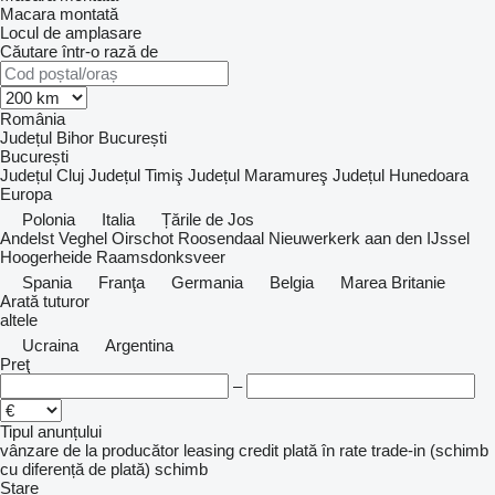
Macara montată
Locul de amplasare
Căutare într-o rază de
România
Județul Bihor
București
București
Județul Cluj
Județul Timiş
Județul Maramureş
Județul Hunedoara
Europa
Polonia
Italia
Țările de Jos
Andelst
Veghel
Oirschot
Roosendaal
Nieuwerkerk aan den IJssel
Hoogerheide
Raamsdonksveer
Spania
Franţa
Germania
Belgia
Marea Britanie
Arată tuturor
altele
Ucraina
Argentina
Preţ
–
Tipul anunțului
vânzare
de la producător
leasing
credit
plată în rate
trade-in (schimb
cu diferență de plată)
schimb
Stare