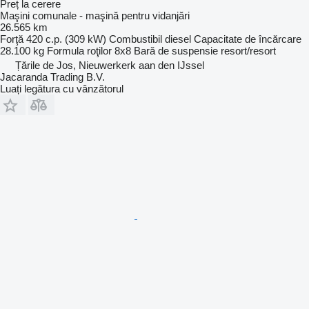
Preț la cerere
Maşini comunale - maşină pentru vidanjări
26.565 km
Forţă
420 c.p. (309 kW)
Combustibil
diesel
Capacitate de încărcare
28.100 kg
Formula roţilor
8x8
Bară de suspensie
resort/resort
Țările de Jos, Nieuwerkerk aan den IJssel
Jacaranda Trading B.V.
Luați legătura cu vânzătorul