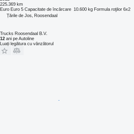
225.369 km
Euro
Euro 5
Capacitate de încărcare
10.600 kg
Formula roţilor
6x2
Țările de Jos, Roosendaal
Trucks Roosendaal B.V.
12
ani pe Autoline
Luați legătura cu vânzătorul