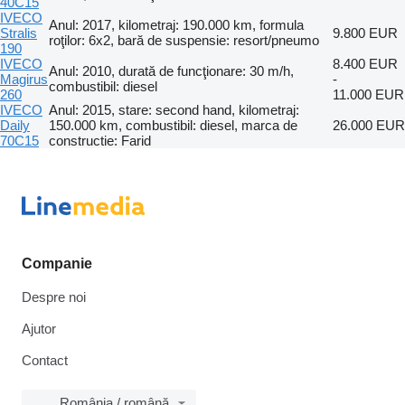
40C15
IVECO
Anul: 2017, kilometraj: 190.000 km, formula
Stralis
9.800 EUR
roţilor: 6x2, bară de suspensie: resort/pneumo
190
IVECO
8.400 EUR
Anul: 2010, durată de funcţionare: 30 m/h,
Magirus
-
combustibil: diesel
260
11.000 EUR
IVECO
Anul: 2015, stare: second hand, kilometraj:
Daily
150.000 km, combustibil: diesel, marca de
26.000 EUR
70C15
constructie: Farid
Companie
Despre noi
Ajutor
Contact
România / română