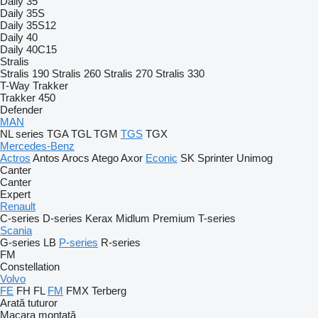
Daily 35
Daily 35S
Daily 35S12
Daily 40
Daily 40C15
Stralis
Stralis 190
Stralis 260
Stralis 270
Stralis 330
T-Way
Trakker
Trakker 450
Defender
MAN
NL series
TGA
TGL
TGM
TGS
TGX
Mercedes-Benz
Actros
Antos
Arocs
Atego
Axor
Econic
SK
Sprinter
Unimog
Canter
Canter
Expert
Renault
C-series
D-series
Kerax
Midlum
Premium
T-series
Scania
G-series
LB
P-series
R-series
FM
Constellation
Volvo
FE
FH
FL
FM
FMX
Terberg
Arată tuturor
Macara montată