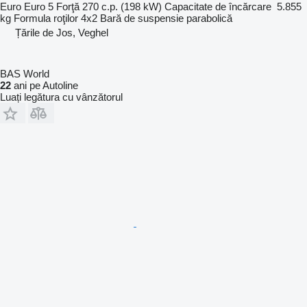
Euro
Euro 5
Forţă
270 c.p. (198 kW)
Capacitate de încărcare
5.855
kg
Formula roţilor
4x2
Bară de suspensie
parabolică
Țările de Jos, Veghel
BAS World
22
ani pe Autoline
Luați legătura cu vânzătorul