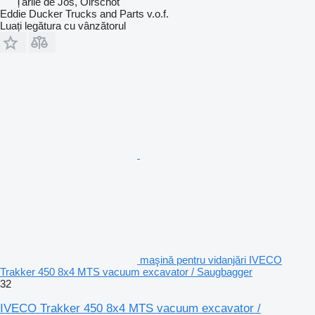
Țările de Jos, Oirschot
Eddie Ducker Trucks and Parts v.o.f.
Luați legătura cu vânzătorul
maşină pentru vidanjări IVECO
Trakker 450 8x4 MTS vacuum excavator / Saugbagger
32
IVECO Trakker 450 8x4 MTS vacuum excavator /