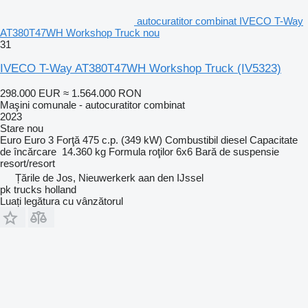
autocuratitor combinat IVECO T-Way
AT380T47WH Workshop Truck nou
31
IVECO T-Way AT380T47WH Workshop Truck
(IV5323)
298.000 EUR
≈ 1.564.000 RON
Maşini comunale - autocuratitor combinat
2023
Stare
nou
Euro
Euro 3
Forţă
475 c.p. (349 kW)
Combustibil
diesel
Capacitate
de încărcare
14.360 kg
Formula roţilor
6x6
Bară de suspensie
resort/resort
Țările de Jos, Nieuwerkerk aan den IJssel
pk trucks holland
Luați legătura cu vânzătorul