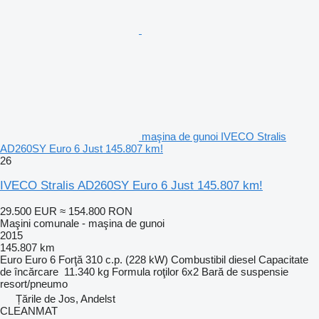
maşina de gunoi IVECO Stralis
AD260SY Euro 6 Just 145.807 km!
26
IVECO Stralis AD260SY Euro 6 Just 145.807 km!
29.500 EUR
≈ 154.800 RON
Maşini comunale - maşina de gunoi
2015
145.807 km
Euro
Euro 6
Forţă
310 c.p. (228 kW)
Combustibil
diesel
Capacitate
de încărcare
11.340 kg
Formula roţilor
6x2
Bară de suspensie
resort/pneumo
Țările de Jos, Andelst
CLEANMAT