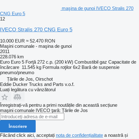
maşina de gunoi IVECO Stralis 270
CNG Euro 5
12
IVECO Stralis 270 CNG Euro 5
10.000 EUR
≈ 52.470 RON
Maşini comunale - maşina de gunoi
2011
228.076 km
Euro
Euro 5
Forţă
272 c.p. (200 kW)
Combustibil
gaz
Capacitate de
încărcare
11.545 kg
Formula roţilor
6x2
Bară de suspensie
pneumo/pneumo
Țările de Jos, Oirschot
Eddie Ducker Trucks and Parts v.o.f.
Luați legătura cu vânzătorul
Înregistrați-vă pentru a primi noutățile din această secțiune
maşini comunale
IVECO
ţară: Țările de Jos
Înscriere
Făcând click aici, acceptați
nota de confidențialitate
a noastră și