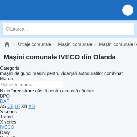
Utilaje comunale
Maşini comunale
Maşini comunale 
Maşini comunale IVECO din Olanda
Categorie
maşini de gunoi
maşini pentru vidanjări
autocuratitor combinat
Marca
Nicio înregistrare găsită pentru această căutare
BPO
DAF
AS
CF
LF
XB
XD
S-series
Transit
X series
IVECO
Daily