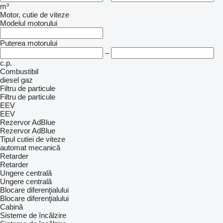
m³
Motor, cutie de viteze
Modelul motorului
Puterea motorului
–
c.p.
Combustibil
diesel
gaz
Filtru de particule
Filtru de particule
EEV
EEV
Rezervor AdBlue
Rezervor AdBlue
Tipul cutiei de viteze
automat
mecanică
Retarder
Retarder
Ungere centrală
Ungere centrală
Blocare diferenţialului
Blocare diferenţialului
Cabină
Sisteme de încălzire