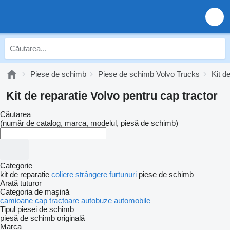
Piese de schimb
Piese de schimb Volvo Trucks
Kit d
Kit de reparatie Volvo pentru cap tractor
Căutarea
(număr de catalog, marca, modelul, piesă de schimb)
Categorie
kit de reparatie
coliere strângere furtunuri
piese de schimb
Arată tuturor
Categoria de maşină
camioane
cap tractoare
autobuze
automobile
Tipul piesei de schimb
piesă de schimb originală
Marca