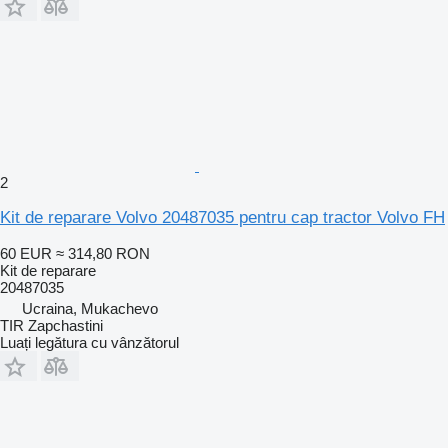
2
Kit de reparare Volvo 20487035 pentru cap tractor Volvo FH
60 EUR
≈ 314,80 RON
Kit de reparare
20487035
Ucraina, Mukachevo
TIR Zapchastini
Luați legătura cu vânzătorul