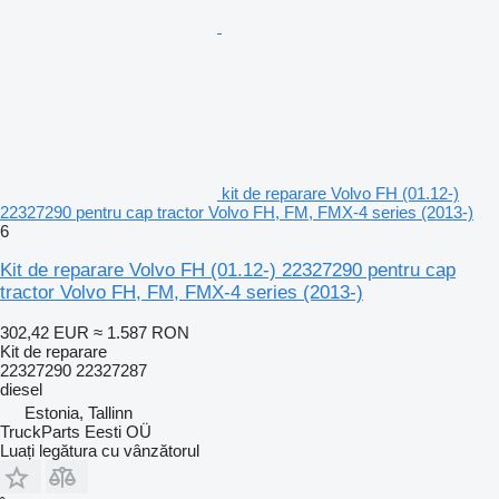
kit de reparare Volvo FH (01.12-)
22327290 pentru cap tractor Volvo FH, FM, FMX-4 series (2013-)
6
Kit de reparare Volvo FH (01.12-) 22327290 pentru cap
tractor Volvo FH, FM, FMX-4 series (2013-)
302,42 EUR
≈ 1.587 RON
Kit de reparare
22327290 22327287
diesel
Estonia, Tallinn
TruckParts Eesti OÜ
Luați legătura cu vânzătorul