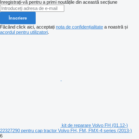
Înregistrați-vă pentru a primi noutățile din această secțiune
Înscriere
Făcând click aici, acceptați
nota de confidențialitate
a noastră și
acordul pentru utilizatori
.
kit de reparare Volvo FH (01.12-)
22327290 pentru cap tractor Volvo FH, FM, FMX-4 series (2013-)
6