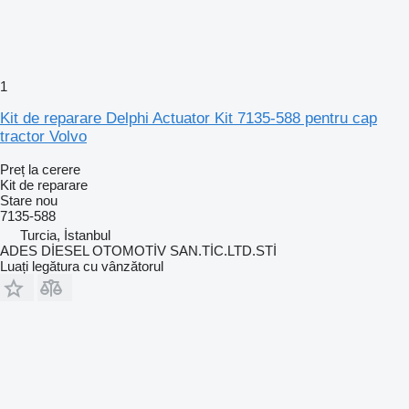
1
Kit de reparare Delphi Actuator Kit 7135-588 pentru cap
tractor Volvo
Preț la cerere
Kit de reparare
Stare
nou
7135-588
Turcia, İstanbul
ADES DİESEL OTOMOTİV SAN.TİC.LTD.STİ
Luați legătura cu vânzătorul