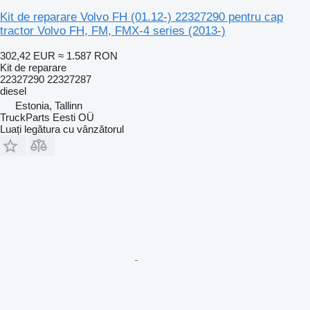
Kit de reparare Volvo FH (01.12-) 22327290 pentru cap
tractor Volvo FH, FM, FMX-4 series (2013-)
302,42 EUR
≈ 1.587 RON
Kit de reparare
22327290 22327287
diesel
Estonia, Tallinn
TruckParts Eesti OÜ
Luați legătura cu vânzătorul