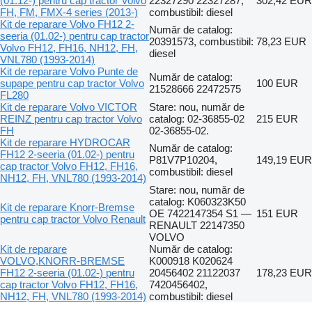
(01.12-) pentru cap tractor Volvo
22327290 22327287,
302,42 EUR
FH, FM, FMX-4 series (2013-)
combustibil: diesel
Kit de reparare Volvo FH12 2-
Număr de catalog:
seeria (01.02-) pentru cap tractor
20391573, combustibil:
78,23 EUR
Volvo FH12, FH16, NH12, FH,
diesel
VNL780 (1993-2014)
Kit de reparare Volvo Punte de
Număr de catalog:
supape pentru cap tractor Volvo
100 EUR
21528666 22472575
FL280
Kit de reparare Volvo VICTOR
Stare: nou, număr de
REINZ pentru cap tractor Volvo
catalog: 02-36855-02
215 EUR
FH
02-36855-02.
Kit de reparare HYDROCAR
Număr de catalog:
FH12 2-seeria (01.02-) pentru
P81V7P10204,
149,19 EUR
cap tractor Volvo FH12, FH16,
combustibil: diesel
NH12, FH, VNL780 (1993-2014)
Stare: nou, număr de
catalog: K060323K50
Kit de reparare Knorr-Bremse
OE 7422147354 S1 —
151 EUR
pentru cap tractor Volvo Renault
RENAULT 22147350
VOLVO
Kit de reparare
Număr de catalog:
VOLVO,KNORR-BREMSE
K000918 K020624
FH12 2-seeria (01.02-) pentru
20456402 21122037
178,23 EUR
cap tractor Volvo FH12, FH16,
7420456402,
NH12, FH, VNL780 (1993-2014)
combustibil: diesel