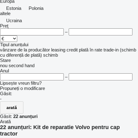
Europa
Estonia
Polonia
altele
Ucraina
Preţ
–
Tipul anunțului
vânzare
de la producător
leasing
credit
plată în rate
trade-in (schimb
cu diferență de plată)
schimb
Stare
nou
second hand
Anul
–
Lipsește vreun filtru?
Propuneți o modificare
Găsit:
-
arată
Găsit:
22 anunțuri
Arată
22 anunțuri:
Kit de reparatie Volvo pentru cap
tractor