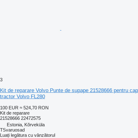
3
Kit de reparare Volvo Punte de supape 21528666 pentru cap
tractor Volvo FL280
100 EUR
≈ 524,70 RON
Kit de reparare
21528666 22472575
Estonia, Kõrveküla
TSvaruosad
Luați legătura cu vânzătorul