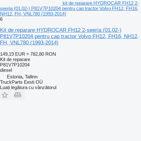
kit de reparare HYDROCAR FH12 2-
seeria (01.02-) P81V7P10204 pentru cap tractor Volvo FH12, FH16,
NH12, FH, VNL780 (1993-2014)
6
Kit de reparare HYDROCAR FH12 2-seeria (01.02-)
P81V7P10204 pentru cap tractor Volvo FH12, FH16, NH12,
FH, VNL780 (1993-2014)
149,19 EUR
≈ 782,80 RON
Kit de reparare
P81V7P10204
diesel
Estonia, Tallinn
TruckParts Eesti OÜ
Luați legătura cu vânzătorul