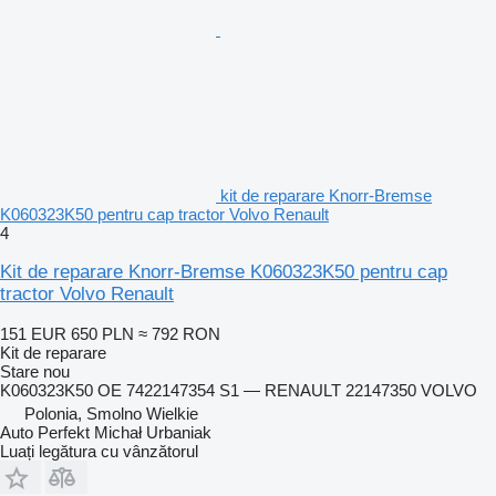
kit de reparare Knorr-Bremse
K060323K50 pentru cap tractor Volvo Renault
4
Kit de reparare Knorr-Bremse K060323K50 pentru cap
tractor Volvo Renault
151 EUR
650 PLN
≈ 792 RON
Kit de reparare
Stare
nou
K060323K50 OE 7422147354 S1 — RENAULT 22147350 VOLVO
Polonia, Smolno Wielkie
Auto Perfekt Michał Urbaniak
Luați legătura cu vânzătorul