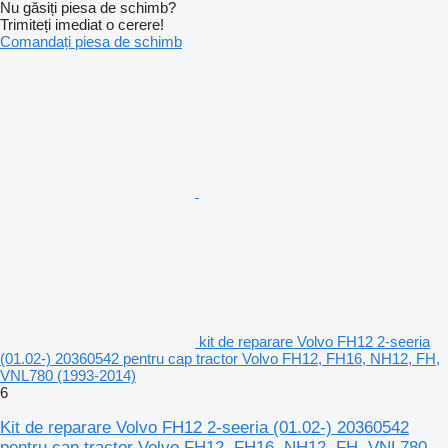
Nu găsiți piesa de schimb?
Trimiteți imediat o cerere!
Comandați piesa de schimb
kit de reparare Volvo FH12 2-seeria
(01.02-) 20360542 pentru cap tractor Volvo FH12, FH16, NH12, FH,
VNL780 (1993-2014)
6
Kit de reparare Volvo FH12 2-seeria (01.02-) 20360542
pentru cap tractor Volvo FH12, FH16, NH12, FH, VNL780