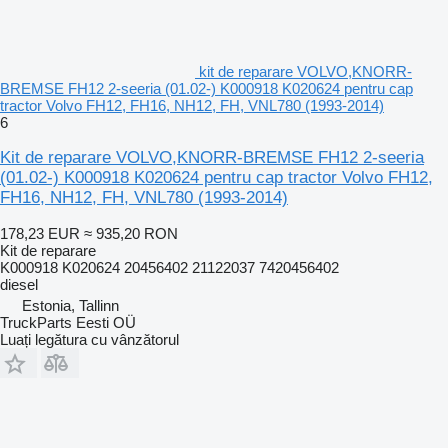
kit de reparare VOLVO,KNORR-
BREMSE FH12 2-seeria (01.02-) K000918 K020624 pentru cap
tractor Volvo FH12, FH16, NH12, FH, VNL780 (1993-2014)
6
Kit de reparare VOLVO,KNORR-BREMSE FH12 2-seeria
(01.02-) K000918 K020624 pentru cap tractor Volvo FH12,
FH16, NH12, FH, VNL780 (1993-2014)
178,23 EUR
≈ 935,20 RON
Kit de reparare
K000918 K020624 20456402 21122037 7420456402
diesel
Estonia, Tallinn
TruckParts Eesti OÜ
Luați legătura cu vânzătorul