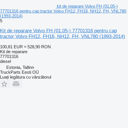
kit de reparare Volvo FH (01.05-)
77701316 pentru cap tractor Volvo FH12, FH16, NH12, FH, VNL780
(1993-2014)
5
Kit de reparare Volvo FH (01.05-) 77701316 pentru cap
tractor Volvo FH12, FH16, NH12, FH, VNL780 (1993-2014)
100,81 EUR
≈ 528,90 RON
Kit de reparare
77701316
diesel
Estonia, Tallinn
TruckParts Eesti OÜ
Luați legătura cu vânzătorul