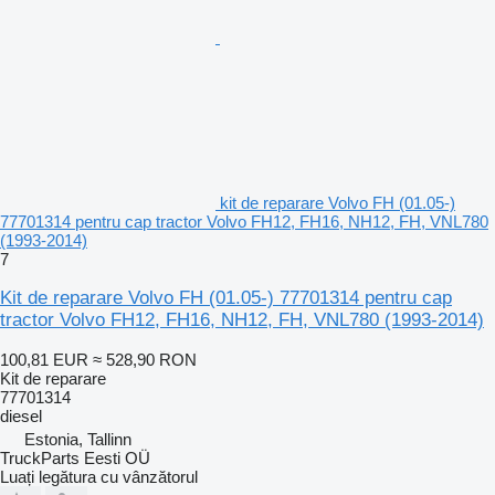
kit de reparare Volvo FH (01.05-)
77701314 pentru cap tractor Volvo FH12, FH16, NH12, FH, VNL780
(1993-2014)
7
Kit de reparare Volvo FH (01.05-) 77701314 pentru cap
tractor Volvo FH12, FH16, NH12, FH, VNL780 (1993-2014)
100,81 EUR
≈ 528,90 RON
Kit de reparare
77701314
diesel
Estonia, Tallinn
TruckParts Eesti OÜ
Luați legătura cu vânzătorul