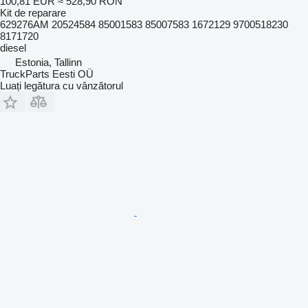
100,81 EUR
≈ 528,90 RON
Kit de reparare
629276AM 20524584 85001583 85007583 1672129 9700518230
8171720
diesel
Estonia, Tallinn
TruckParts Eesti OÜ
Luați legătura cu vânzătorul