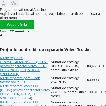
Program de afiliere al Autoline
Veți deveni un afiliat al nostru și veți obține un profit pentru fiecare
client atras
Vedeți oferta
Găsit:
22 anunțuri
Arată
Prețurile pentru kit de reparatie Volvo Trucks
Kit de reparare
BROSE,SIEMENS FH (01.05-)
Număr de catalog:
pentru cap tractor Volvo FH12,
3176541 3176549,
80,65 EUR
FH16, NH12, FH, VNL780
combustibil: diesel
(1993-2014)
Kit de reparare pentru cap
Număr de catalog:
60 EUR
tractor Volvo FH
20487035
Kit de reparare Volvo FH
Număr de catalog:
(01.05-) pentru cap tractor Volvo
77701316, combustibil:
100,81 EUR
FH12, FH16, NH12, FH,
diesel
VNL780 (1993-2014)
Kit de reparare Volvo FH
Număr de catalog: