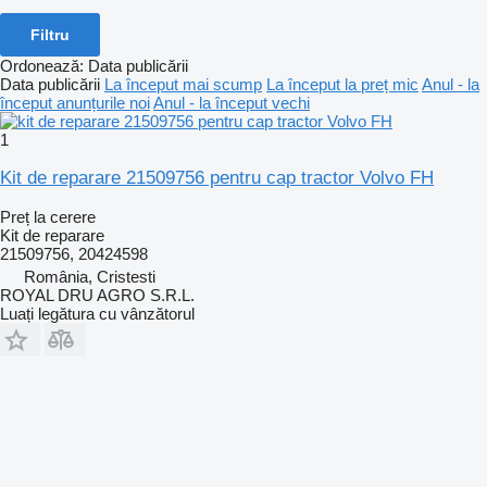
Filtru
Ordonează
:
Data publicării
Data publicării
La început mai scump
La început la preț mic
Anul - la
început anunțurile noi
Anul - la început vechi
1
Kit de reparare 21509756 pentru cap tractor Volvo FH
Preț la cerere
Kit de reparare
21509756, 20424598
România, Cristesti
ROYAL DRU AGRO S.R.L.
Luați legătura cu vânzătorul