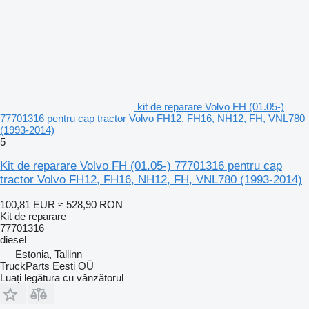
kit de reparare Volvo FH (01.05-)
77701316 pentru cap tractor Volvo FH12, FH16, NH12, FH, VNL780
(1993-2014)
5
Kit de reparare Volvo FH (01.05-) 77701316 pentru cap
tractor Volvo FH12, FH16, NH12, FH, VNL780 (1993-2014)
100,81 EUR
≈ 528,90 RON
Kit de reparare
77701316
diesel
Estonia, Tallinn
TruckParts Eesti OÜ
Luați legătura cu vânzătorul