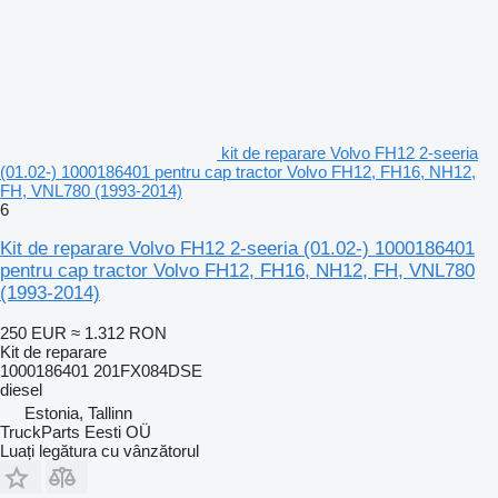
kit de reparare Volvo FH12 2-seeria
(01.02-) 1000186401 pentru cap tractor Volvo FH12, FH16, NH12,
FH, VNL780 (1993-2014)
6
Kit de reparare Volvo FH12 2-seeria (01.02-) 1000186401
pentru cap tractor Volvo FH12, FH16, NH12, FH, VNL780
(1993-2014)
250 EUR
≈ 1.312 RON
Kit de reparare
1000186401 201FX084DSE
diesel
Estonia, Tallinn
TruckParts Eesti OÜ
Luați legătura cu vânzătorul