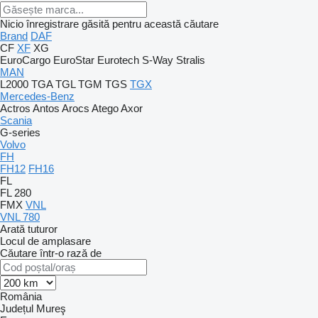
Nicio înregistrare găsită pentru această căutare
Brand
DAF
CF
XF
XG
EuroCargo
EuroStar
Eurotech
S-Way
Stralis
MAN
L2000
TGA
TGL
TGM
TGS
TGX
Mercedes-Benz
Actros
Antos
Arocs
Atego
Axor
Scania
G-series
Volvo
FH
FH12
FH16
FL
FL 280
FMX
VNL
VNL 780
Arată tuturor
Locul de amplasare
Căutare într-o rază de
România
Județul Mureş