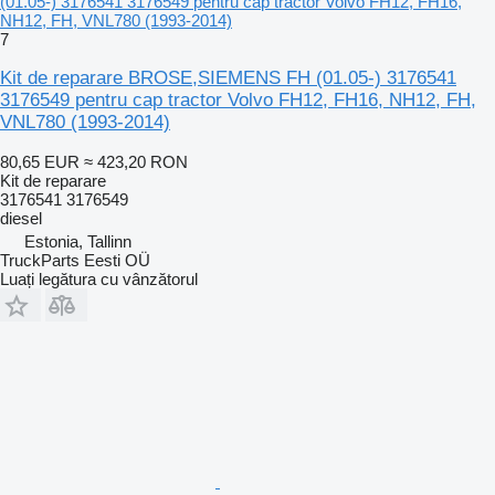
(01.05-) 3176541 3176549 pentru cap tractor Volvo FH12, FH16,
NH12, FH, VNL780 (1993-2014)
7
Kit de reparare BROSE,SIEMENS FH (01.05-) 3176541
3176549 pentru cap tractor Volvo FH12, FH16, NH12, FH,
VNL780 (1993-2014)
80,65 EUR
≈ 423,20 RON
Kit de reparare
3176541 3176549
diesel
Estonia, Tallinn
TruckParts Eesti OÜ
Luați legătura cu vânzătorul