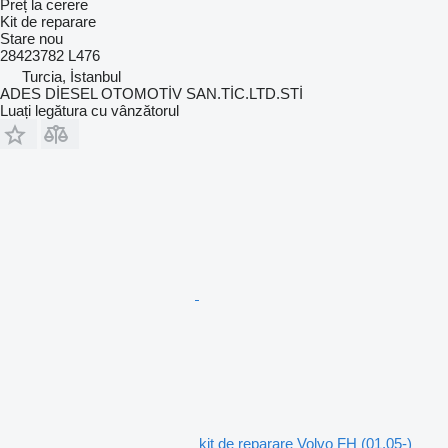
Preț la cerere
Kit de reparare
Stare
nou
28423782 L476
Turcia, İstanbul
ADES DİESEL OTOMOTİV SAN.TİC.LTD.STİ
Luați legătura cu vânzătorul
kit de reparare Volvo FH (01.05-)