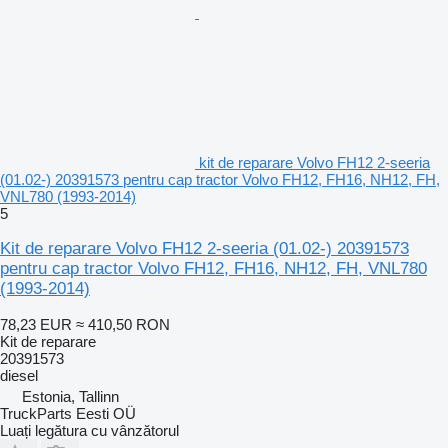
kit de reparare Volvo FH12 2-seeria
(01.02-) 20391573 pentru cap tractor Volvo FH12, FH16, NH12, FH,
VNL780 (1993-2014)
5
Kit de reparare Volvo FH12 2-seeria (01.02-) 20391573
pentru cap tractor Volvo FH12, FH16, NH12, FH, VNL780
(1993-2014)
78,23 EUR
≈ 410,50 RON
Kit de reparare
20391573
diesel
Estonia, Tallinn
TruckParts Eesti OÜ
Luați legătura cu vânzătorul