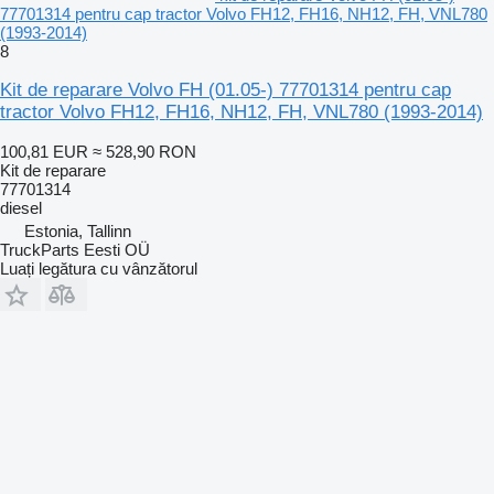
77701314 pentru cap tractor Volvo FH12, FH16, NH12, FH, VNL780
(1993-2014)
8
Kit de reparare Volvo FH (01.05-) 77701314 pentru cap
tractor Volvo FH12, FH16, NH12, FH, VNL780 (1993-2014)
100,81 EUR
≈ 528,90 RON
Kit de reparare
77701314
diesel
Estonia, Tallinn
TruckParts Eesti OÜ
Luați legătura cu vânzătorul