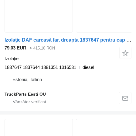
Izolaţie DAF carcasă far, dreapta 1837647 pentru cap tractor DAF CF450, CF460 (2017-)
79,03 EUR
≈ 415,10 RON
Izolaţie
1837647 1837644 1881351 1916531
diesel
Estonia, Tallinn
TruckParts Eesti OÜ