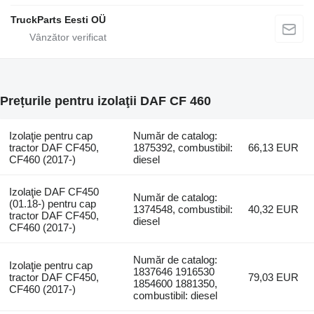
TruckParts Eesti OÜ
Prețurile pentru izolaţii DAF CF 460
Izolaţie pentru cap
Număr de catalog:
tractor DAF CF450,
1875392, combustibil:
66,13 EUR
CF460 (2017-)
diesel
Izolaţie DAF CF450
Număr de catalog:
(01.18-) pentru cap
1374548, combustibil:
40,32 EUR
tractor DAF CF450,
diesel
CF460 (2017-)
Număr de catalog:
Izolaţie pentru cap
1837646 1916530
tractor DAF CF450,
79,03 EUR
1854600 1881350,
CF460 (2017-)
combustibil: diesel