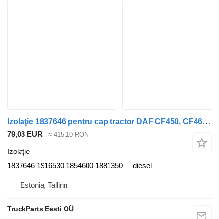
Izolaţie 1837646 pentru cap tractor DAF CF450, CF460 (2017-)
79,03 EUR
≈ 415,10 RON
Izolaţie
1837646 1916530 1854600 1881350
diesel
Estonia, Tallinn
TruckParts Eesti OÜ