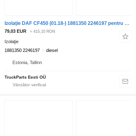
Izolaţie DAF CF450 (01.18-) 1881350 2246197 pentru cap tractor DAF CF450, CF460 (2017-)
79,03 EUR
≈ 415,10 RON
Izolaţie
1881350 2246197
diesel
Estonia, Tallinn
TruckParts Eesti OÜ