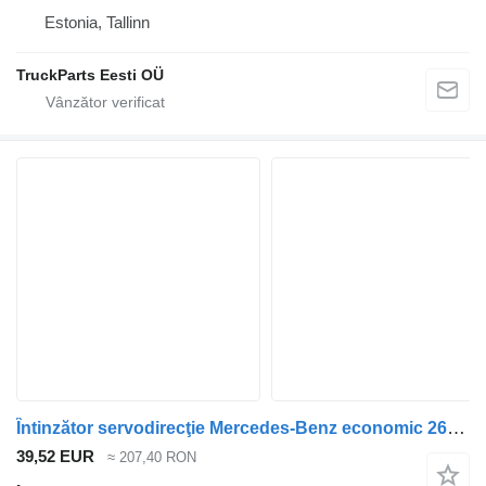
Estonia, Tallinn
TruckParts Eesti OÜ
Întinzător servodirecţie Mercedes-Benz economic 2628 (01.98-) A9413300011 pentru cap tractor Mercedes-Benz Econic (1998-2014)
39,52 EUR
≈ 207,40 RON