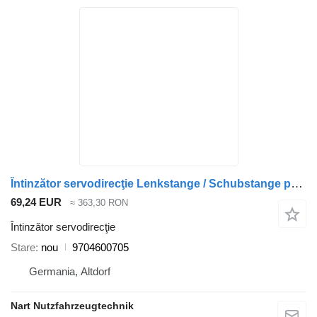
Întinzător servodirecţie Lenkstange / Schubstange passend Vergl. 9704 9704600705 pentru cap tractor Mercedes-Benz Atego
69,24 EUR
≈ 363,30 RON
Întinzător servodirecţie
Stare
nou
9704600705
Germania, Altdorf
Nart Nutzfahrzeugtechnik