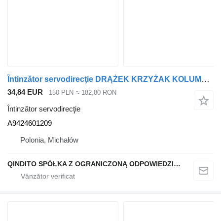
Întinzător servodirecţie DRĄŻEK KRZYŻAK KOLUMNY KIEROWNICY A9424601209 pentru cap tractor Mercedes-Benz ACTROS
34,84 EUR
150 PLN
≈ 182,80 RON
Întinzător servodirecţie
A9424601209
Polonia, Michałów
QINDITO SPÓŁKA Z OGRANICZONĄ ODPOWIEDZIALNOŚCIĄ