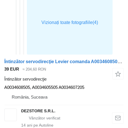
Întinzător servodirecţie Levier comanda A0034608505 pentru cap tractor Mercedes-Benz ACTROS MP4
39 EUR
≈ 204,60 RON
Întinzător servodirecţie
A0034608505, A0034605505 A0034607205
România, Suceava
DEZSTORE S.R.L.
14
ani pe Autoline