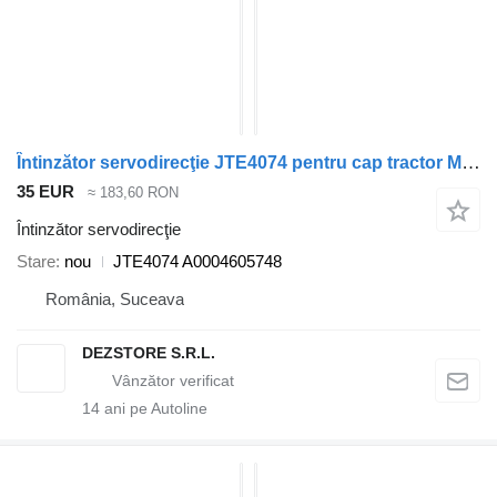
Întinzător servodirecţie JTE4074 pentru cap tractor Mercedes-Benz ACTROS MP4
35 EUR
≈ 183,60 RON
Întinzător servodirecţie
Stare
nou
JTE4074 A0004605748
România, Suceava
DEZSTORE S.R.L.
14
ani pe Autoline