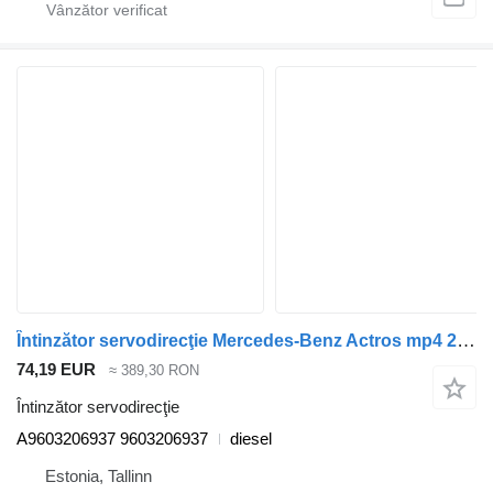
Întinzător servodirecţie Mercedes-Benz Actros mp4 2551 (01.12-) A9603206937 pentru cap tractor Mercedes-Benz Actros MP4 Antos Arocs (2012-)
74,19 EUR
≈ 389,30 RON
Întinzător servodirecţie
A9603206937 9603206937
diesel
Estonia, Tallinn