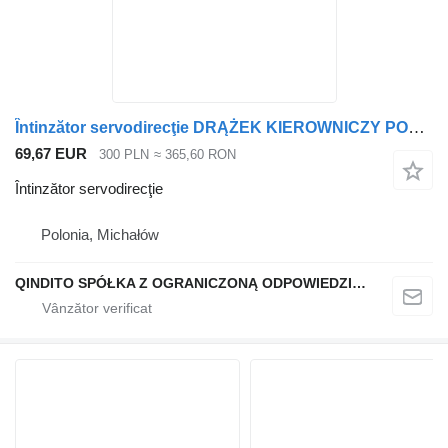
Întinzător servodirecţie DRĄŻEK KIEROWNICZY POPRZECZNY pentru cap tractor Mercedes-Benz ACTROS AXOR ATEGO
69,67 EUR
300 PLN
≈ 365,60 RON
Întinzător servodirecţie
Polonia, Michałów
QINDITO SPÓŁKA Z OGRANICZONĄ ODPOWIEDZIALNOŚCIĄ