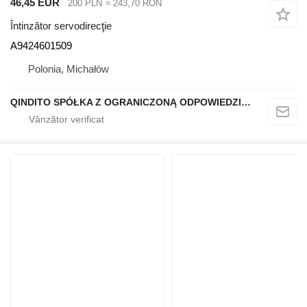
46,45 EUR
200 PLN
≈ 243,70 RON
Întinzător servodirecţie
A9424601509
Polonia, Michałów
QINDITO SPÓŁKA Z OGRANICZONĄ ODPOWIEDZIALNOŚCIĄ