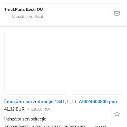
TruckParts Eesti OÜ
Întinzător servodirecţie 1841, L, LL A0024604805 pentru cap tractor Mercedes-Benz ACTROS MP2 / MP3
41,32 EUR
≈ 216,80 RON
Întinzător servodirecţie