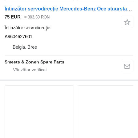
Întinzător servodirecţie Mercedes-Benz Occ stuurstang Mercedes A9604627601 pentru cap tractor
75 EUR
≈ 393,50 RON
Întinzător servodirecţie
A9604627601
Belgia, Bree
Smeets & Zonen Spare Parts