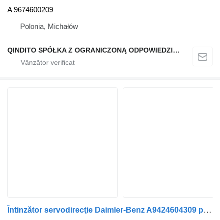
A 9674600209
Polonia, Michałów
QINDITO SPÓŁKA Z OGRANICZONĄ ODPOWIEDZIALNOŚCIĄ
Întinzător servodirecţie Daimler-Benz A9424604309 pentru cap tractor Mercedes-Benz ACRTOS MP2/MP3