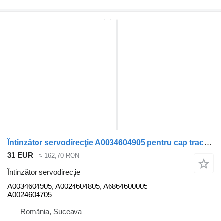
Întinzător servodirecţie A0034604905 pentru cap tractor Mercedes-Benz ACTROS MP2
31 EUR
≈ 162,70 RON
Întinzător servodirecţie
A0034604905, A0024604805, A6864600005
A0024604705
România, Suceava