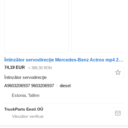
Întinzător servodirecţie Mercedes-Benz Actros mp4 2551 (01.12-) A9603206937 pentru cap tractor Mercedes-Benz Actros MP4 Antos Arocs (2012-)
74,19 EUR
≈ 389,30 RON
Întinzător servodirecţie
A9603206937 9603206937
diesel
Estonia, Tallinn
TruckParts Eesti OÜ