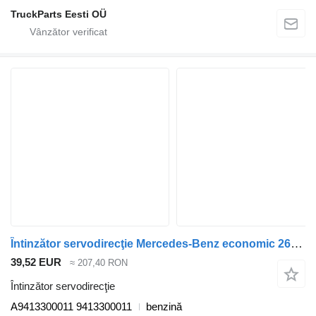
TruckParts Eesti OÜ
Întinzător servodirecţie Mercedes-Benz economic 2628 (01.98-) A9413300011 pentru cap tractor Mercedes-Benz Econic (1998-2014)
39,52 EUR
≈ 207,40 RON
Întinzător servodirecţie
A9413300011 9413300011
benzină