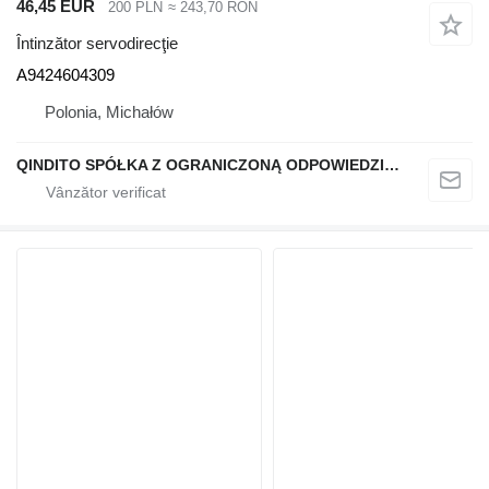
46,45 EUR
200 PLN
≈ 243,70 RON
Întinzător servodirecţie
A9424604309
Polonia, Michałów
QINDITO SPÓŁKA Z OGRANICZONĄ ODPOWIEDZIALNOŚCIĄ