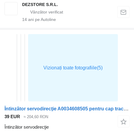
DEZSTORE S.R.L.
14
ani pe Autoline
Întinzător servodirecţie A0034608505 pentru cap tractor Mercedes-Benz ACTROS MP4
39 EUR
≈ 204,60 RON
Întinzător servodirecţie