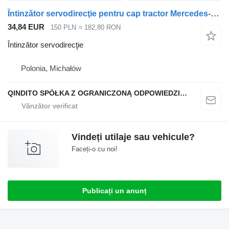
Întinzător servodirecţie pentru cap tractor Mercedes-Benz ATEGO II
34,84 EUR
150 PLN
≈ 182,80 RON
Întinzător servodirecţie
Polonia, Michałów
QINDITO SPÓŁKA Z OGRANICZONĄ ODPOWIEDZIALNOŚCIĄ
Vindeți utilaje sau vehicule?
Faceți-o cu noi!
Publicați un anunț