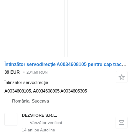
Întinzător servodirecţie A0034608105 pentru cap tractor Mercedes-Benz ACTROS MP4
39 EUR
≈ 204,60 RON
Întinzător servodirecţie
A0034608105, A0034608905 A0034605305
România, Suceava
DEZSTORE S.R.L.
14
ani pe Autoline