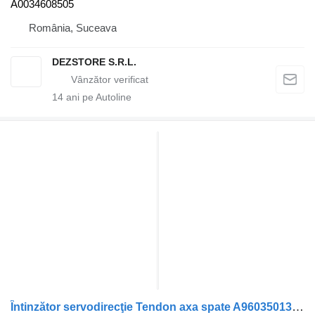
A0034608505
România, Suceava
DEZSTORE S.R.L.
14
ani pe Autoline
Întinzător servodirecţie Tendon axa spate A9603501306 pentru cap tractor Mercedes-Benz ACTROS MP4