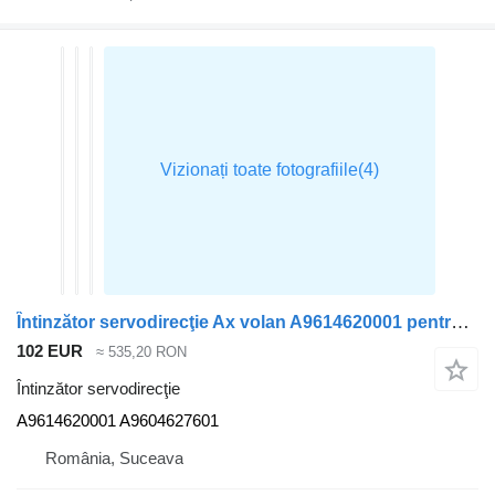
Întinzător servodirecţie Ax volan A9614620001 pentru cap tractor Mercedes-Benz ACTROS MP4
102 EUR
≈ 535,20 RON
Întinzător servodirecţie
A9614620001 A9604627601
România, Suceava