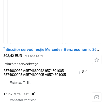
Întinzător servodirecţie Mercedes-Benz economic 2628 (01.98-) 9574660092 pentru cap tractor Mercedes-Benz Econic (1998-2014)
302,42 EUR
≈ 1.587 RON
Întinzător servodirecţie
9574660092 A9574660092 9574601005
gaz
9574600205 A9574600205 A9574601005
Estonia, Tallinn
TruckParts Eesti OÜ