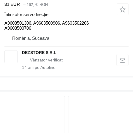
31 EUR
≈ 162,70 RON
Întinzător servodirecţie
A9603501306, A9603500906, A9603502206
A9603500706
România, Suceava
DEZSTORE S.R.L.
14
ani pe Autoline