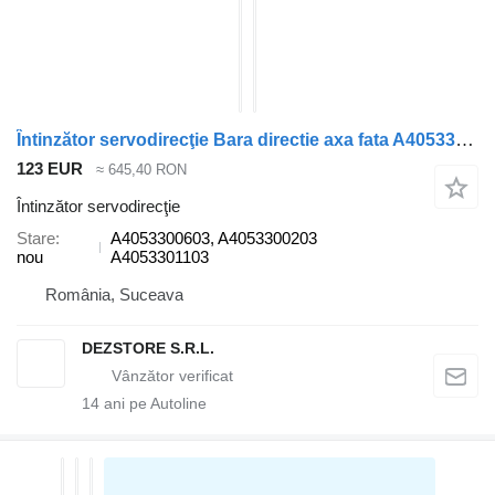
Întinzător servodirecţie Bara directie axa fata A4053300603 pentru cap tractor Mercedes-Benz ACTROS MP4
123 EUR
≈ 645,40 RON
Întinzător servodirecţie
Stare
A4053300603, A4053300203
nou
A4053301103
România, Suceava
DEZSTORE S.R.L.
14
ani pe Autoline