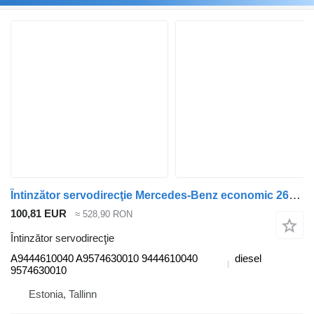
Întinzător servodirecţie Mercedes-Benz economic 2629 (01.98-) A9444610040 pentru cap tractor Mercedes-Benz Econic (1998-2014)
100,81 EUR
≈ 528,90 RON
Întinzător servodirecţie
A9444610040 A9574630010 9444610040
diesel
9574630010
Estonia, Tallinn