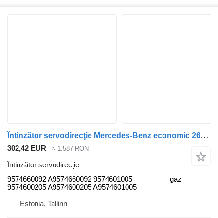
Întinzător servodirecţie Mercedes-Benz economic 2628 (01.98-) 9574660092 pentru cap tractor Mercedes-Benz Econic (1998-2014)
302,42 EUR
≈ 1.587 RON
Întinzător servodirecţie
9574660092 A9574660092 9574601005
gaz
9574600205 A9574600205 A9574601005
Estonia, Tallinn