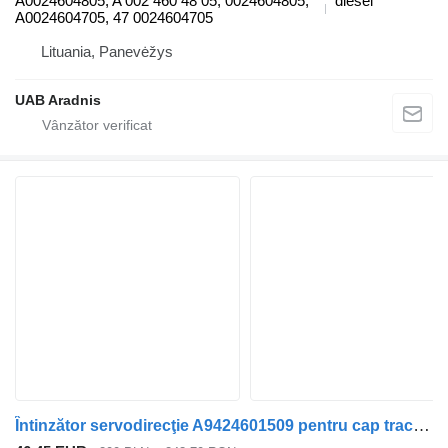
A0024604805, A 002 460 48 05, 0024604805,
diesel
A0024604705, 47 0024604705
Lituania, Panevėžys
UAB Aradnis
Întinzător servodirecţie A9424601509 pentru cap tractor Mercedes-Benz ACTROS AXOR ATEGO