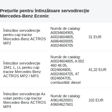
Prețurile pentru întinzătoare servodirecţie
Mercedes-Benz Econic
Număr de catalog:
Întinzător servodirecţie
A0034604905,
pentru cap tractor
A0024604805,
31 EUR
Mercedes-Benz ACTROS
A6864600005
MP2
A0024604705
Număr de catalog:
A0024604805, A 002
Întinzător servodirecţie
460 48 05,
1841, L, LL pentru cap
0024604805,
41,32 EUR
tractor Mercedes-Benz
A0024604705, 47
ACTROS MP2 / MP3
0024604705,
combustibil: diesel
Întinzător servodirecţie Ax
Număr de catalog:
volan pentru cap tractor
A9614620001
102 EUR
Mercedes-Benz ACTROS
A9604627601
MP4