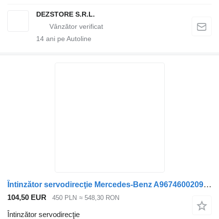
DEZSTORE S.R.L.
14
ani pe Autoline
Întinzător servodirecţie Mercedes-Benz A9674600209 A 9674600209 pentru cap tractor Mercedes-Benz ATEGO 3 III 823 EURO 6
104,50 EUR
450 PLN
≈ 548,30 RON
Întinzător servodirecţie