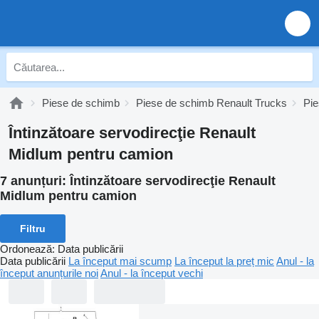
Piese de schimb
Piese de schimb Renault Trucks
Pie
Întinzătoare servodirecţie Renault
Midlum pentru camion
7 anunțuri:
Întinzătoare servodirecţie Renault
Midlum pentru camion
Filtru
Ordonează
:
Data publicării
Data publicării
La început mai scump
La început la preț mic
Anul - la
început anunțurile noi
Anul - la început vechi