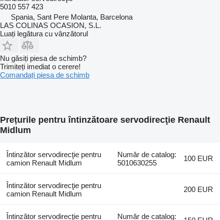
5010 557 423
Spania, Sant Pere Molanta, Barcelona
LAS COLINAS OCASION, S.L.
Luați legătura cu vânzătorul
Nu găsiți piesa de schimb?
Trimiteți imediat o cerere!
Comandați piesa de schimb
Prețurile pentru întinzătoare servodirecţie Renault
Midlum
Întinzător servodirecţie pentru
Număr de catalog:
100 EUR
camion Renault Midlum
5010630255
Întinzător servodirecţie pentru
200 EUR
camion Renault Midlum
Întinzător servodirecţie pentru
Număr de catalog: