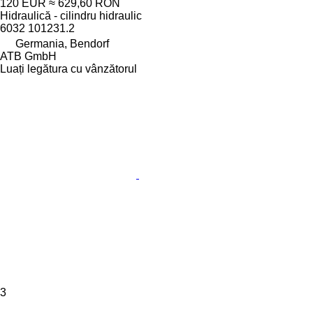
120 EUR
≈ 629,60 RON
Hidraulică - cilindru hidraulic
6032 101231.2
Germania, Bendorf
ATB GmbH
Luați legătura cu vânzătorul
3