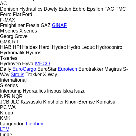
AC
Denison Hydraulics
Dowty
Eaton
Edbro
Epsilon
FAG
FMC
Ferro
Fiat
Ford
F-MAX
Freightliner
Fresia
GAZ
GINAF
M series
X series
Georg
Grove
GMK
RT
HIAB
HPI
Haldex
Hardi
Hydac
Hydro Leduc
Hydrocontrol
Hydromatik
Hydros
T-series
Hydroven
Hyva
IVECO
Daily
EuroCargo
EuroStar
Eurotech
Eurotrakker
Magirus
S-
Way
Stralis
Trakker
X-Way
International
S-series
Interpump Hydraulics
Irisbus
Iskra
Isuzu
NPR
NQR
JCB
JLG
Kawasaki
Kinshofer
Knorr-Bremse
Komatsu
PC
WA
Krupp
KMK
Langendorf
Liebherr
LTM
Linde