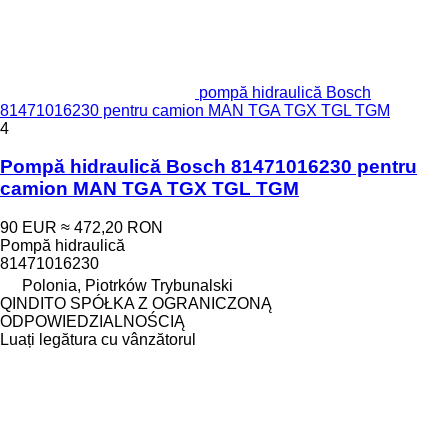
pompă hidraulică Bosch
81471016230 pentru camion MAN TGA TGX TGL TGM
4
Pompă hidraulică Bosch 81471016230 pentru
camion MAN TGA TGX TGL TGM
90 EUR
≈ 472,20 RON
Pompă hidraulică
81471016230
Polonia, Piotrków Trybunalski
QINDITO SPÓŁKA Z OGRANICZONĄ
ODPOWIEDZIALNOŚCIĄ
Luați legătura cu vânzătorul