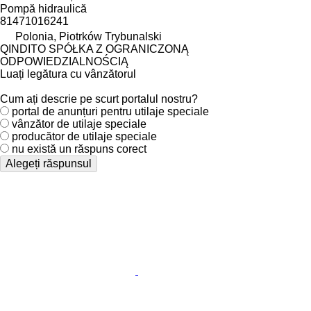
Pompă hidraulică
81471016241
Polonia, Piotrków Trybunalski
QINDITO SPÓŁKA Z OGRANICZONĄ
ODPOWIEDZIALNOŚCIĄ
Luați legătura cu vânzătorul
Cum ați descrie pe scurt portalul nostru?
portal de anunțuri pentru utilaje speciale
vânzător de utilaje speciale
producător de utilaje speciale
nu există un răspuns corect
Alegeți răspunsul