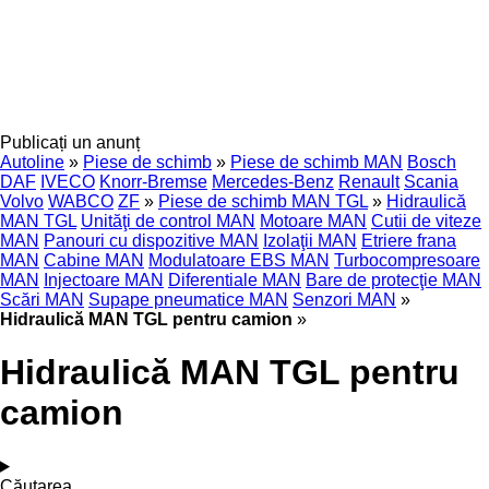
Publicați un anunț
Autoline
»
Piese de schimb
»
Piese de schimb MAN
Bosch
DAF
IVECO
Knorr-Bremse
Mercedes-Benz
Renault
Scania
Volvo
WABCO
ZF
»
Piese de schimb MAN TGL
»
Hidraulică
MAN TGL
Unităţi de control MAN
Motoare MAN
Cutii de viteze
MAN
Panouri cu dispozitive MAN
Izolaţii MAN
Etriere frana
MAN
Cabine MAN
Modulatoare EBS MAN
Turbocompresoare
MAN
Injectoare MAN
Diferentiale MAN
Bare de protecţie MAN
Scări MAN
Supape pneumatice MAN
Senzori MAN
»
Hidraulică MAN TGL pentru camion
»
Hidraulică MAN TGL pentru
camion
Căutarea