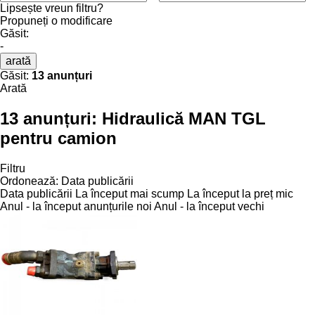
Lipsește vreun filtru?
Propuneți o modificare
Găsit:
-
arată
Găsit:
13 anunțuri
Arată
13 anunțuri:
Hidraulică MAN TGL
pentru camion
Filtru
Ordonează
:
Data publicării
Data publicării
La început mai scump
La început la preț mic
Anul - la început anunțurile noi
Anul - la început vechi