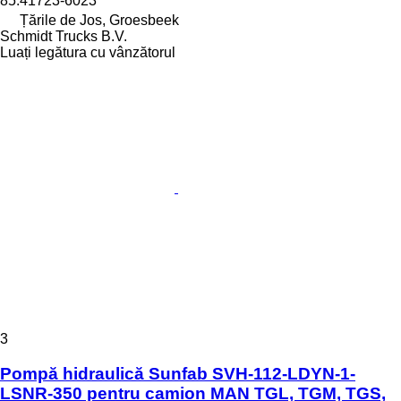
85.41723-6023
Țările de Jos, Groesbeek
Schmidt Trucks B.V.
Luați legătura cu vânzătorul
3
Pompă hidraulică Sunfab SVH-112-LDYN-1-
LSNR-350 pentru camion MAN TGL, TGM, TGS,