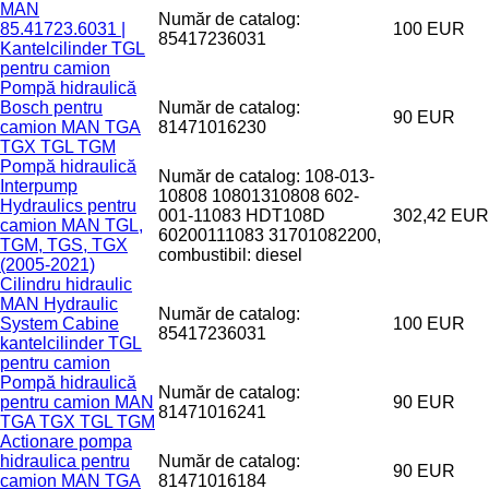
MAN
Număr de catalog:
85.41723.6031 |
100 EUR
85417236031
Kantelcilinder TGL
pentru camion
Pompă hidraulică
Bosch pentru
Număr de catalog:
90 EUR
camion MAN TGA
81471016230
TGX TGL TGM
Pompă hidraulică
Număr de catalog: 108-013-
Interpump
10808 10801310808 602-
Hydraulics pentru
001-11083 HDT108D
302,42 EUR
camion MAN TGL,
60200111083 31701082200,
TGM, TGS, TGX
combustibil: diesel
(2005-2021)
Cilindru hidraulic
MAN Hydraulic
Număr de catalog:
System Cabine
100 EUR
85417236031
kantelcilinder TGL
pentru camion
Pompă hidraulică
Număr de catalog:
pentru camion MAN
90 EUR
81471016241
TGA TGX TGL TGM
Actionare pompa
hidraulica pentru
Număr de catalog:
90 EUR
camion MAN TGA
81471016184