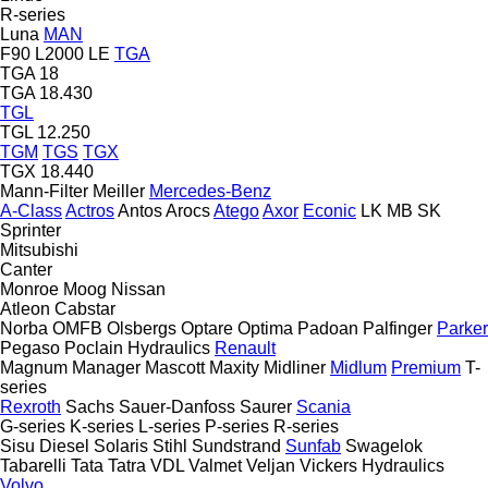
R-series
Luna
MAN
F90
L2000
LE
TGA
TGA 18
TGA 18.430
TGL
TGL 12.250
TGM
TGS
TGX
TGX 18.440
Mann-Filter
Meiller
Mercedes-Benz
A-Class
Actros
Antos
Arocs
Atego
Axor
Econic
LK
MB
SK
Sprinter
Mitsubishi
Canter
Monroe
Moog
Nissan
Atleon
Cabstar
Norba
OMFB
Olsbergs
Optare
Optima
Padoan
Palfinger
Parker
Pegaso
Poclain Hydraulics
Renault
Magnum
Manager
Mascott
Maxity
Midliner
Midlum
Premium
T-
series
Rexroth
Sachs
Sauer-Danfoss
Saurer
Scania
G-series
K-series
L-series
P-series
R-series
Sisu Diesel
Solaris
Stihl
Sundstrand
Sunfab
Swagelok
Tabarelli
Tata
Tatra
VDL
Valmet
Veljan
Vickers Hydraulics
Volvo