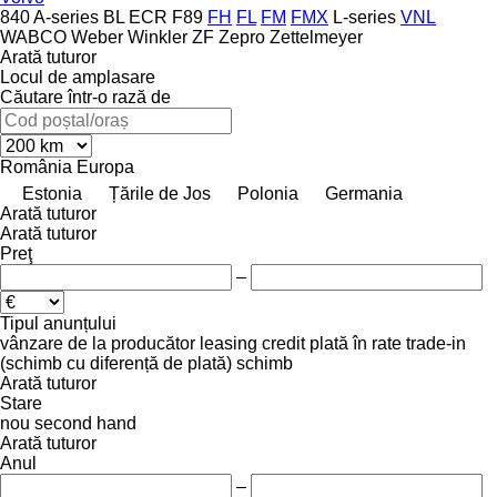
840
A-series
BL
ECR
F89
FH
FL
FM
FMX
L-series
VNL
WABCO
Weber
Winkler
ZF
Zepro
Zettelmeyer
Arată tuturor
Locul de amplasare
Căutare într-o rază de
România
Europa
Estonia
Țările de Jos
Polonia
Germania
Arată tuturor
Arată tuturor
Preţ
–
Tipul anunțului
vânzare
de la producător
leasing
credit
plată în rate
trade-in
(schimb cu diferență de plată)
schimb
Arată tuturor
Stare
nou
second hand
Arată tuturor
Anul
–