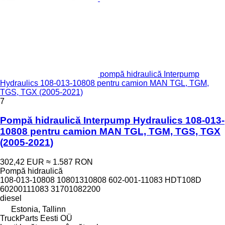
pompă hidraulică Interpump
Hydraulics 108-013-10808 pentru camion MAN TGL, TGM,
TGS, TGX (2005-2021)
7
Pompă hidraulică Interpump Hydraulics 108-013-
10808 pentru camion MAN TGL, TGM, TGS, TGX
(2005-2021)
302,42 EUR
≈ 1.587 RON
Pompă hidraulică
108-013-10808 10801310808 602-001-11083 HDT108D
60200111083 31701082200
diesel
Estonia, Tallinn
TruckParts Eesti OÜ