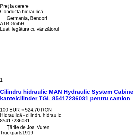
Preț la cerere
Conductă hidraulică
Germania, Bendorf
ATB GmbH
Luați legătura cu vânzătorul
1
Cilindru hidraulic MAN Hydraulic System Cabine
kantelcilinder TGL 85417236031 pentru camion
100 EUR
≈ 524,70 RON
Hidraulică - cilindru hidraulic
85417236031
Țările de Jos, Vuren
Truckparts1919