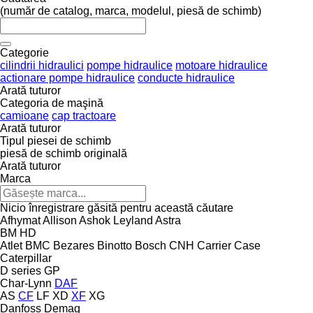
(număr de catalog, marca, modelul, piesă de schimb)
Categorie
cilindrii hidraulici
pompe hidraulice
motoare hidraulice
actionare pompe hidraulice
conducte hidraulice
Arată tuturor
Categoria de maşină
camioane
cap tractoare
Arată tuturor
Tipul piesei de schimb
piesă de schimb originală
Arată tuturor
Marca
Nicio înregistrare găsită pentru această căutare
Afhymat
Allison
Ashok Leyland
Astra
BM
HD
Atlet
BMC
Bezares
Binotto
Bosch
CNH
Carrier
Case
Caterpillar
D series
GP
Char-Lynn
DAF
AS
CF
LF
XD
XF
XG
Danfoss
Demag