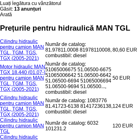
Luați legătura cu vânzătorul
Găsit:
13 anunțuri
Arată
Prețurile pentru hidraulică MAN TGL
Cilindru hidraulic
Număr de catalog:
pentru camion MAN
81.97811.0008 81978110008,
80,60 EUR
TGL, TGM, TGS,
combustibil: diesel
TGX (2005-2021)
Număr de catalog:
Motor hidraulic MAN
51065006675 51.06500-6675
TGX 18.440 (01.07-)
51065006642 51.06500-6642
pentru camion MAN
50 EUR
51.06500-6694 51065006694
TGL, TGM, TGS,
51.06500-9694 51.06500...,
TGX (2005-2021)
combustibil: diesel
Cilindru hidraulic
Număr de catalog: 1083776
pentru camion MAN
81.41723-6138 81417236138,
124 EUR
TGL, TGM, TGS,
combustibil: diesel
TGX (2005-2021)
Cilindru hidraulic
Număr de catalog: 6032
pentru camion MAN
120 EUR
101231.2
TGL
Cilindru hidraulic