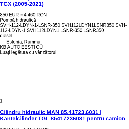
TGX (2005-2021)
850 EUR
≈ 4.460 RON
Pompă hidraulică
SVH-112-LDYN-1-LSNR-350 SVH112LDYN1LSNR350 SVH-
112-LDYN-1 SVH112LDYN1 LSNR-350 LSNR350
diesel
Estonia, Rummu
KB AUTO EESTI OÜ
Luați legătura cu vânzătorul
1
Cilindru hidraulic MAN 85.41723.6031 |
Kantelcilinder TGL 85417236031 pentru camion