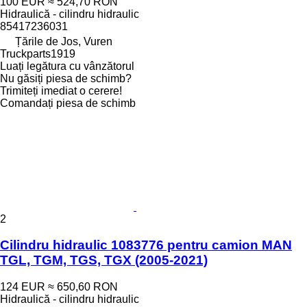
100 EUR
≈ 524,70 RON
Hidraulică - cilindru hidraulic
85417236031
Țările de Jos, Vuren
Truckparts1919
Luați legătura cu vânzătorul
Nu găsiți piesa de schimb?
Trimiteți imediat o cerere!
Comandați piesa de schimb
2
Cilindru hidraulic 1083776 pentru camion MAN
TGL, TGM, TGS, TGX (2005-2021)
124 EUR
≈ 650,60 RON
Hidraulică - cilindru hidraulic