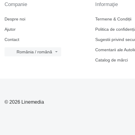
Companie
Informaţie
Despre noi
Termene & Condiții
Ajutor
Politica de confidenți
Contact
Sugestii privind secu
Comentarii ale Autol
România / română
Catalog de mărcі
© 2026 Linemedia