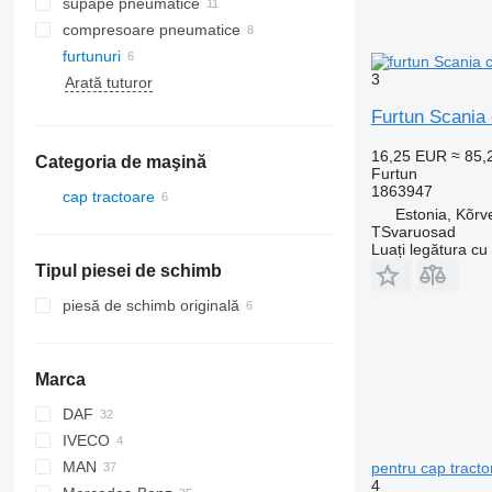
supape pneumatice
compresoare pneumatice
furtunuri
3
Arată tuturor
Furtun Scania 
16,25 EUR
≈ 85
Categoria de maşină
Furtun
1863947
cap tractoare
Estonia, Kõrv
TSvaruosad
Luați legătura cu
Tipul piesei de schimb
piesă de schimb originală
Marca
DAF
IVECO
CF
MAN
XF
Stralis
pentru cap tract
4