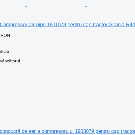
 Compressor air pipe 1801078 pentru cap tractor Scania R4
0 RON
eküla
 vânzătorul
conductă de aer a compresorului 1933079 pentru cap tracto