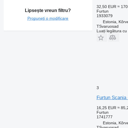
32,50 EUR
≈ 17
Lipsește vreun filtru?
Furtun
1933079
Propuneți o modificare
Estonia, Kõrv
TSvaruosad
Luați legătura cu
3
Furtun Scania
16,25 EUR
≈ 85
Furtun
1741777
Estonia, Kõrv
TSvaruosad