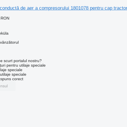
conductă de aer a compresorului 1801078 pentru cap tracto
0 RON
eküla
 vânzătorul
e scurt portalul nostru?
uri pentru utilaje speciale
laje speciale
tilaje speciale
ăspuns corect
unsul