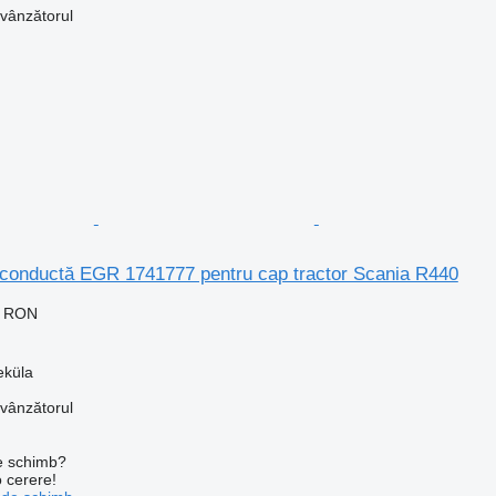
 vânzătorul
 conductă EGR 1741777 pentru cap tractor Scania R440
0 RON
eküla
 vânzătorul
de schimb?
o cerere!