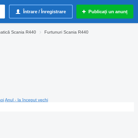
Întrare / Înregistrare
Publicați un anunț
atică Scania R440
Furtunuri Scania R440
noi
Anul - la început vechi