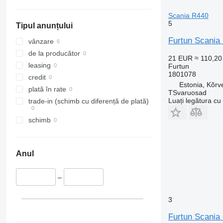
Scania R440
5
Tipul anunțului
Furtun Scania
vânzare
de la producător
21 EUR
≈ 110,2
leasing
Furtun
1801078
credit
Estonia, Kõrv
plată în rate
TSvaruosad
Luați legătura cu
trade-in (schimb cu diferență de plată)
schimb
Anul
–
3
Furtun Scania 