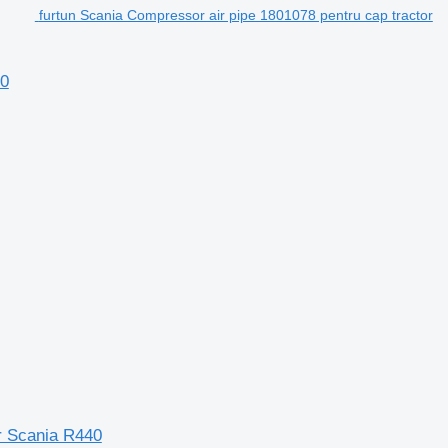
furtun Scania Compressor air pipe 1801078 pentru cap tractor
40
r Scania R440