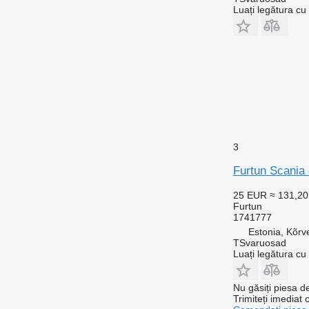
Luați legătura cu
3
Furtun Scania
25 EUR
≈ 131,2
Furtun
1741777
Estonia, Kõrv
TSvaruosad
Luați legătura cu
Nu găsiți piesa 
Trimiteți imediat 