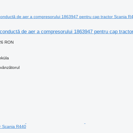
conductă de aer a compresorului 1863947 pentru cap tracto
,26 RON
eküla
 vânzătorul
or Scania R440