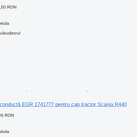
0,50 RON
eküla
 vânzătorul
 conductă EGR 1741777 pentru cap tractor Scania R440
,26 RON
eküla