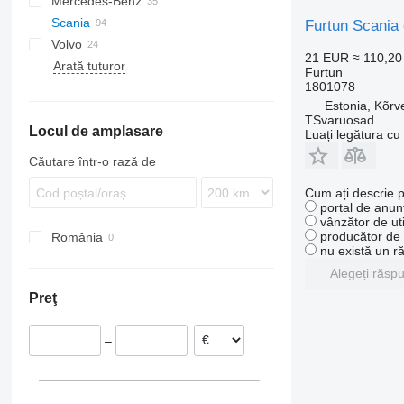
Mercedes-Benz
Trakker
TGA
Scania
TGL
Actros
Magnum
Furtun Scania 
Volvo
TGM
Antos
G-series
21 EUR
≈ 110,2
Arată tuturor
TGS
Arocs
P-series
FH
G450
Furtun
1801078
TGX
Axor
R-series
FL
P94
Estonia, Kõrv
FM
P230
R380
TSvaruosad
Locul de amplasare
FMX
P380
R410
Luați legătura cu
VNL
R420
Căutare într-o rază de
R440
Cum ați descrie p
R480
portal de anunț
R560
vânzător de uti
producător de u
România
R620
nu există un r
Alegeți răsp
Preţ
–