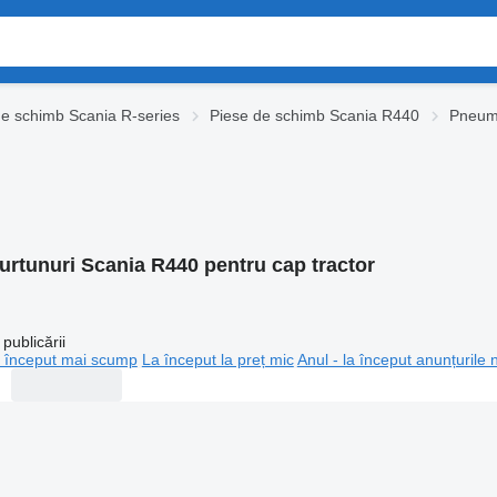
de schimb Scania R-series
Piese de schimb Scania R440
Pneum
urtunuri Scania R440 pentru cap tractor
publicării
 început mai scump
La început la preț mic
Anul - la început anunțurile 