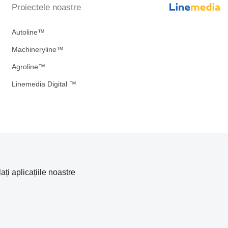
Proiectele noastre
Autoline™
Machineryline™
Agroline™
Linemedia Digital ™
lați aplicațiile noastre