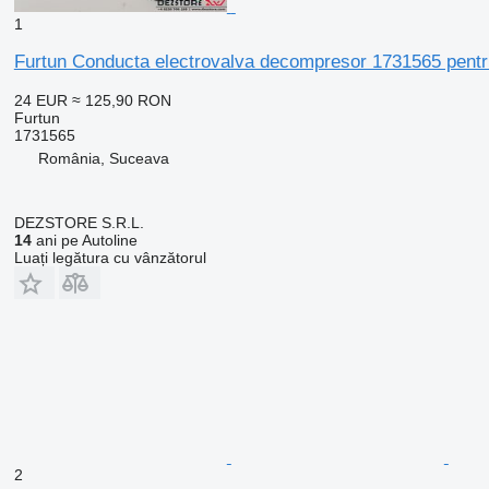
1
Furtun Conducta electrovalva decompresor 1731565 pentr
24 EUR
≈ 125,90 RON
Furtun
1731565
România, Suceava
DEZSTORE S.R.L.
14
ani pe Autoline
Luați legătura cu vânzătorul
2