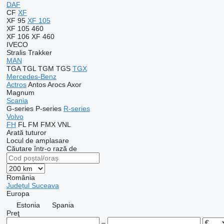
DAF
CF
XF
XF 95
XF 105
XF 105 460
XF 106
XF 460
IVECO
Stralis
Trakker
MAN
TGA
TGL
TGM
TGS
TGX
Mercedes-Benz
Actros
Antos
Arocs
Axor
Magnum
Scania
G-series
P-series
R-series
Volvo
FH
FL
FM
FMX
VNL
Arată tuturor
Locul de amplasare
Căutare într-o rază de
România
Județul Suceava
Europa
Estonia
Spania
Preţ
–