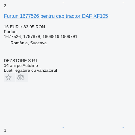
2
Furtun 1677526 pentru cap tractor DAF XF105
16 EUR
≈ 83,95 RON
Furtun
1677526, 1787879, 1808819 1909791
România, Suceava
DEZSTORE S.R.L.
14
ani pe Autoline
Luați legătura cu vânzătorul
3