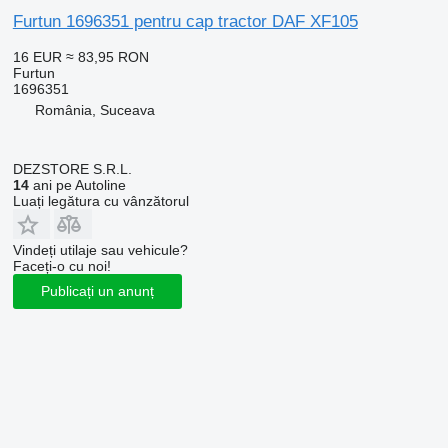
Furtun 1696351 pentru cap tractor DAF XF105
16 EUR
≈ 83,95 RON
Furtun
1696351
România, Suceava
DEZSTORE S.R.L.
14
ani pe Autoline
Luați legătura cu vânzătorul
Vindeți utilaje sau vehicule?
Faceți-o cu noi!
Publicați un anunț