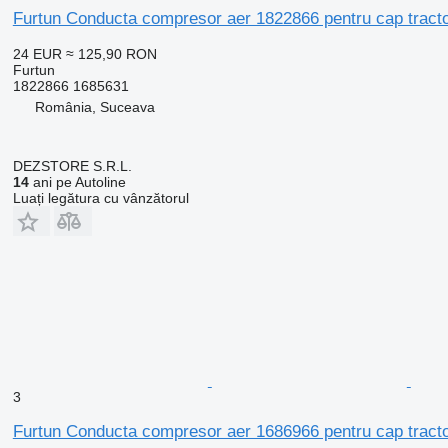
Furtun Conducta compresor aer 1822866 pentru cap trac
24 EUR
≈ 125,90 RON
Furtun
1822866 1685631
România, Suceava
DEZSTORE S.R.L.
14
ani pe Autoline
Luați legătura cu vânzătorul
3
Furtun Conducta compresor aer 1686966 pentru cap trac