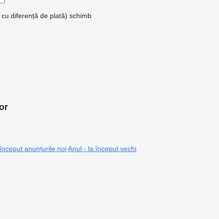
 cu diferență de plată)
schimb
or
 început anunțurile noi
Anul - la început vechi