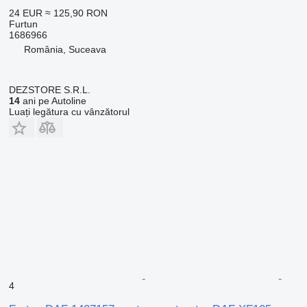
24 EUR
≈ 125,90 RON
Furtun
1686966
România, Suceava
DEZSTORE S.R.L.
14
ani pe Autoline
Luați legătura cu vânzătorul
4