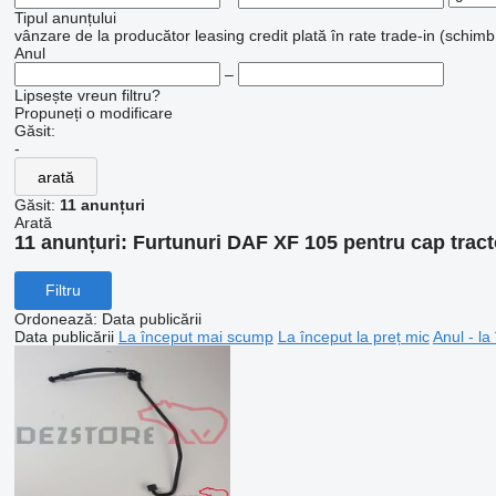
Tipul anunțului
vânzare
de la producător
leasing
credit
plată în rate
trade-in (schimb
Anul
–
Lipsește vreun filtru?
Propuneți o modificare
Găsit:
-
arată
Găsit:
11 anunțuri
Arată
11 anunțuri:
Furtunuri DAF XF 105 pentru cap tract
Filtru
Ordonează
:
Data publicării
Data publicării
La început mai scump
La început la preț mic
Anul - la