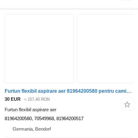
Furtun flexibil aspirare aer 81964200580 pentru camion MAN TGL TGM TGL TGS TGX TGA
30 EUR
≈ 157,40 RON
Furtun flexibil aspirare aer
81964200580, 70549968, 81964200517
Germania, Bendorf