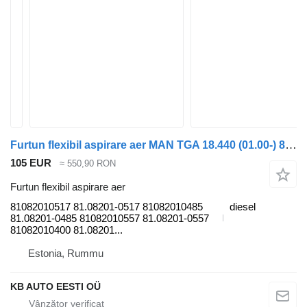
Furtun flexibil aspirare aer MAN TGA 18.440 (01.00-) 81082010517 pentru camion MAN 4-series, TGA (1993-2009)
105 EUR
≈ 550,90 RON
Furtun flexibil aspirare aer
81082010517 81.08201-0517 81082010485
diesel
81.08201-0485 81082010557 81.08201-0557
81082010400 81.08201...
Estonia, Rummu
KB AUTO EESTI OÜ