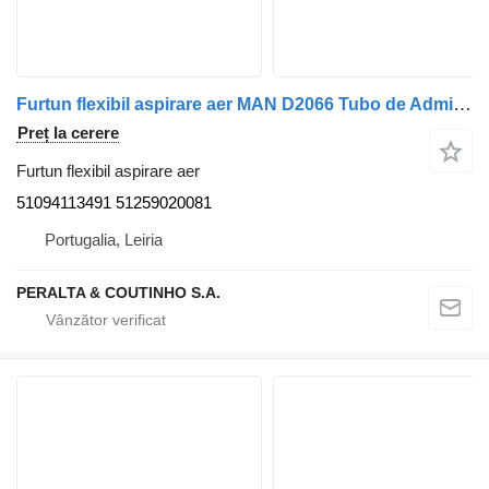
Furtun flexibil aspirare aer MAN D2066 Tubo de Admissão TGA 51094113491 pentru camion MAN
Preț la cerere
Furtun flexibil aspirare aer
51094113491 51259020081
Portugalia, Leiria
PERALTA & COUTINHO S.A.