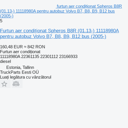
furtun aer condiționat Spheros B8R
(01.13-) 11118980A pentru autobuz Volvo B7, B8, B9, B12 bus
(2005-)
5
Furtun aer condiționat Spheros B8R (01.13-) 11118980A
pentru autobuz Volvo B7, B8, B9, B12 bus (2005-)
160,48 EUR
≈ 842 RON
Furtun aer condiționat
11118980A 22361135 22301112 23166933
diesel
Estonia, Tallinn
TruckParts Eesti OÜ
Luați legătura cu vânzătorul