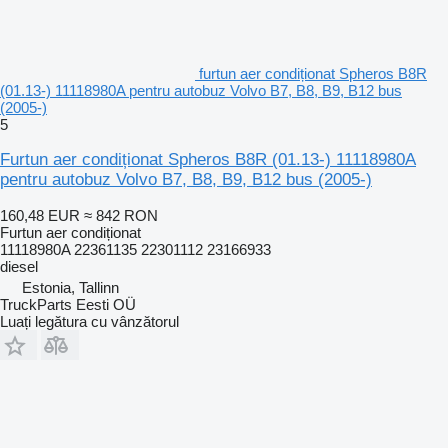
furtun aer condiționat Spheros B8R
(01.13-) 11118980A pentru autobuz Volvo B7, B8, B9, B12 bus
(2005-)
5
Furtun aer condiționat Spheros B8R (01.13-) 11118980A
pentru autobuz Volvo B7, B8, B9, B12 bus (2005-)
160,48 EUR
≈ 842 RON
Furtun aer condiționat
11118980A 22361135 22301112 23166933
diesel
Estonia, Tallinn
TruckParts Eesti OÜ
Luați legătura cu vânzătorul