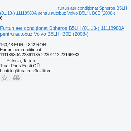
furtun aer condiționat Spheros B5LH
(01.13-) 11118980A pentru autobuz Volvo B5LH, B0E (2008-)
6
Furtun aer condiționat Spheros B5LH (01.13-) 11118980A
pentru autobuz Volvo B5LH, B0E (2008-)
160,48 EUR
≈ 842 RON
Furtun aer condiționat
11118980A 22361135 22301112 23166933
Estonia, Tallinn
TruckParts Eesti OÜ
Luați legătura cu vânzătorul