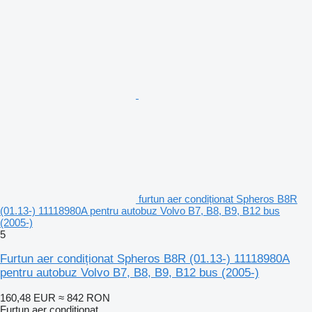
furtun aer condiționat Spheros B8R
(01.13-) 11118980A pentru autobuz Volvo B7, B8, B9, B12 bus
(2005-)
5
Furtun aer condiționat Spheros B8R (01.13-) 11118980A
pentru autobuz Volvo B7, B8, B9, B12 bus (2005-)
160,48 EUR
≈ 842 RON
Furtun aer condiționat