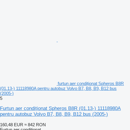
furtun aer condiționat Spheros B8R
(01.13-) 11118980A pentru autobuz Volvo B7, B8, B9, B12 bus
(2005-)
5
Furtun aer condiționat Spheros B8R (01.13-) 11118980A
pentru autobuz Volvo B7, B8, B9, B12 bus (2005-)
160,48 EUR
≈ 842 RON
Furtun aer condiționat