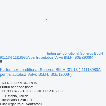
furtun aer condiționat Spheros B5LH
(01.13-) 11118980A pentru autobuz Volvo B5LH, B0E (2008-)
6
Furtun aer condiționat Spheros B5LH (01.13-) 11118980A
pentru autobuz Volvo B5LH, B0E (2008-)
160,48 EUR
≈ 842 RON
Furtun aer condiționat
11118980A 22361135 22301112 23166933
Estonia, Tallinn
TruckParts Eesti OÜ
Luați legătura cu vânzătorul