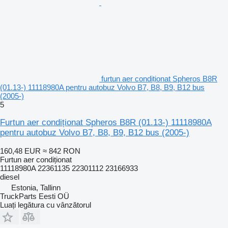
furtun aer condiționat Spheros B8R
(01.13-) 11118980A pentru autobuz Volvo B7, B8, B9, B12 bus
(2005-)
5
Furtun aer condiționat Spheros B8R (01.13-) 11118980A
pentru autobuz Volvo B7, B8, B9, B12 bus (2005-)
160,48 EUR
≈ 842 RON
Furtun aer condiționat
11118980A 22361135 22301112 23166933
diesel
Estonia, Tallinn
TruckParts Eesti OÜ
Luați legătura cu vânzătorul