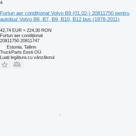
4
Furtun aer condiționat Volvo B9 (01.02-) 20811750 pentru
autobuz Volvo B6, B7, B9, B10, B12 bus (1978-2011)
42,74 EUR
≈ 224,30 RON
Furtun aer condiționat
20811750 20811747
Estonia, Tallinn
TruckParts Eesti OÜ
Luați legătura cu vânzătorul