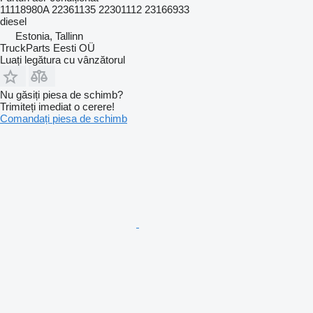
11118980A 22361135 22301112 23166933
diesel
Estonia, Tallinn
TruckParts Eesti OÜ
Luați legătura cu vânzătorul
Nu găsiți piesa de schimb?
Trimiteți imediat o cerere!
Comandați piesa de schimb