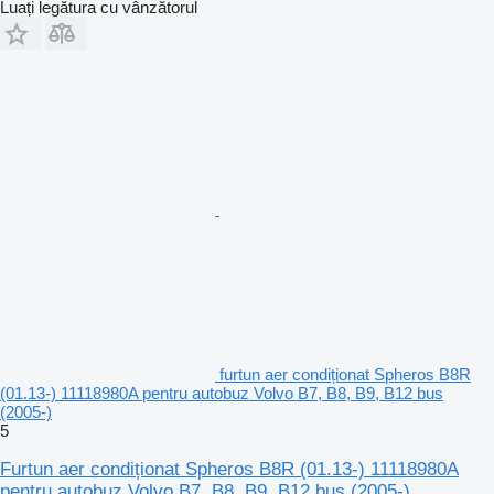
Luați legătura cu vânzătorul
furtun aer condiționat Spheros B8R
(01.13-) 11118980A pentru autobuz Volvo B7, B8, B9, B12 bus
(2005-)
5
Furtun aer condiționat Spheros B8R (01.13-) 11118980A
pentru autobuz Volvo B7, B8, B9, B12 bus (2005-)