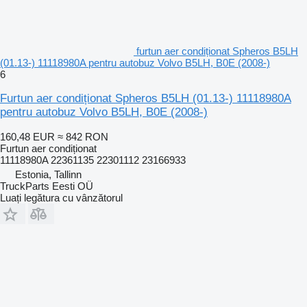
furtun aer condiționat Spheros B5LH
(01.13-) 11118980A pentru autobuz Volvo B5LH, B0E (2008-)
6
Furtun aer condiționat Spheros B5LH (01.13-) 11118980A
pentru autobuz Volvo B5LH, B0E (2008-)
160,48 EUR
≈ 842 RON
Furtun aer condiționat
11118980A 22361135 22301112 23166933
Estonia, Tallinn
TruckParts Eesti OÜ
Luați legătura cu vânzătorul