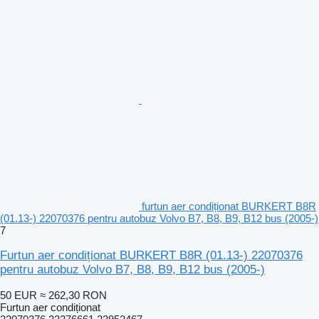
furtun aer condiționat BURKERT B8R
(01.13-) 22070376 pentru autobuz Volvo B7, B8, B9, B12 bus (2005-)
7
Furtun aer condiționat BURKERT B8R (01.13-) 22070376
pentru autobuz Volvo B7, B8, B9, B12 bus (2005-)
50 EUR
≈ 262,30 RON
Furtun aer condiționat