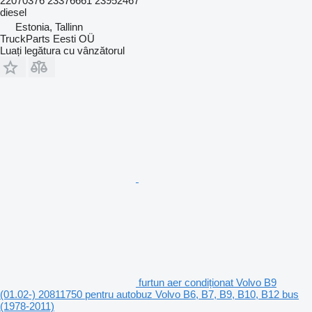
22070376 23376661 23952467
diesel
Estonia, Tallinn
TruckParts Eesti OÜ
Luați legătura cu vânzătorul
furtun aer condiționat Volvo B9
(01.02-) 20811750 pentru autobuz Volvo B6, B7, B9, B10, B12 bus
(1978-2011)