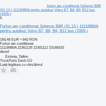
furtun aer condiționat Spheros B8R
(01.13-) 11118980A pentru autobuz Volvo B7, B8, B9, B12 bus
(2005-)
5
Furtun aer condiționat Spheros B8R (01.13-) 11118980A
pentru autobuz Volvo B7, B8, B9, B12 bus (2005-)
160,48 EUR
≈ 842 RON
Furtun aer condiționat
11118980A 22361135 22301112 23166933
diesel
Estonia, Tallinn
TruckParts Eesti OÜ
Luați legătura cu vânzătorul