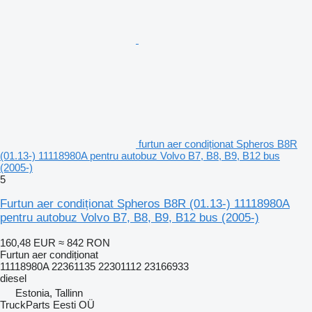
furtun aer condiționat Spheros B8R
(01.13-) 11118980A pentru autobuz Volvo B7, B8, B9, B12 bus
(2005-)
5
Furtun aer condiționat Spheros B8R (01.13-) 11118980A
pentru autobuz Volvo B7, B8, B9, B12 bus (2005-)
160,48 EUR
≈ 842 RON
Furtun aer condiționat
11118980A 22361135 22301112 23166933
diesel
Estonia, Tallinn
TruckParts Eesti OÜ