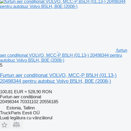
furtun
aer condiționat VOLVO, MCC-P B5LH (01.13-) 20498344 pentru
autobuz Volvo B5LH, B0E (2008-)
5
Furtun aer condiționat VOLVO, MCC-P B5LH (01.13-)
20498344 pentru autobuz Volvo B5LH, B0E (2008-)
100,81 EUR
≈ 528,90 RON
Furtun aer condiționat
20498344 70331102 20556185
Estonia, Tallinn
TruckParts Eesti OÜ
Luați legătura cu vânzătorul