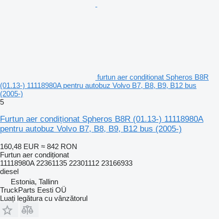
furtun aer condiționat Spheros B8R
(01.13-) 11118980A pentru autobuz Volvo B7, B8, B9, B12 bus
(2005-)
5
Furtun aer condiționat Spheros B8R (01.13-) 11118980A
pentru autobuz Volvo B7, B8, B9, B12 bus (2005-)
160,48 EUR
≈ 842 RON
Furtun aer condiționat
11118980A 22361135 22301112 23166933
diesel
Estonia, Tallinn
TruckParts Eesti OÜ
Luați legătura cu vânzătorul