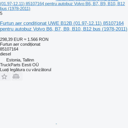
(01.97-12.11) 85107164 pentru autobuz Volvo B6, B7, B9, B10, B12
bus (1978-2011)
5
Furtun aer condiționat UWE B12B (01.97-12.11) 85107164
pentru autobuz Volvo B6, B7, B9, B10, B12 bus (1978-2011)
298,39 EUR
≈ 1.566 RON
Furtun aer condiționat
85107164
diesel
Estonia, Tallinn
TruckParts Eesti OÜ
Luați legătura cu vânzătorul