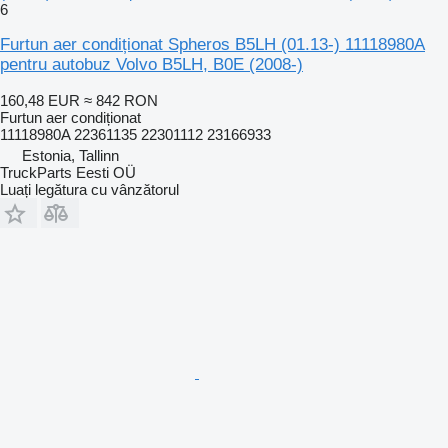
6
Furtun aer condiționat Spheros B5LH (01.13-) 11118980A
pentru autobuz Volvo B5LH, B0E (2008-)
160,48 EUR
≈ 842 RON
Furtun aer condiționat
11118980A 22361135 22301112 23166933
Estonia, Tallinn
TruckParts Eesti OÜ
Luați legătura cu vânzătorul