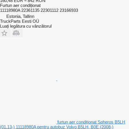
160,48 EUR
≈ 842 RON
Furtun aer condiționat
11118980A 22361135 22301112 23166933
Estonia, Tallinn
TruckParts Eesti OÜ
Luați legătura cu vânzătorul
furtun aer condiționat Spheros B5LH
(01.13-) 11118980A pentru autobuz Volvo B5LH, B0E (2008-)