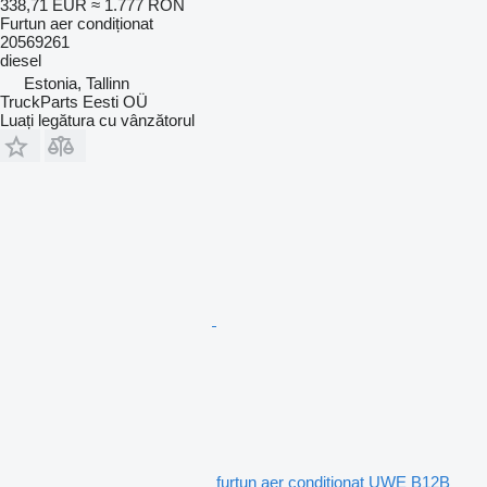
338,71 EUR
≈ 1.777 RON
Furtun aer condiționat
20569261
diesel
Estonia, Tallinn
TruckParts Eesti OÜ
Luați legătura cu vânzătorul
furtun aer condiționat UWE B12B