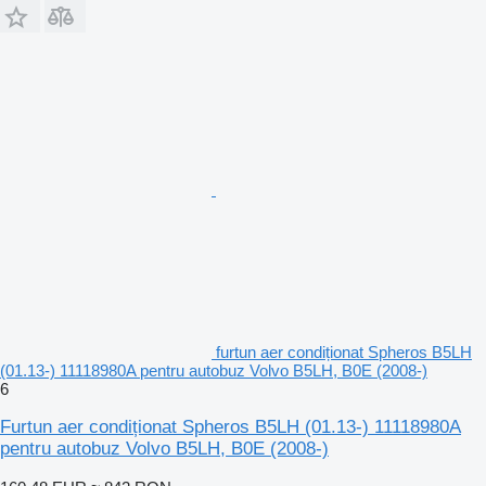
furtun aer condiționat Spheros B5LH
(01.13-) 11118980A pentru autobuz Volvo B5LH, B0E (2008-)
6
Furtun aer condiționat Spheros B5LH (01.13-) 11118980A
pentru autobuz Volvo B5LH, B0E (2008-)