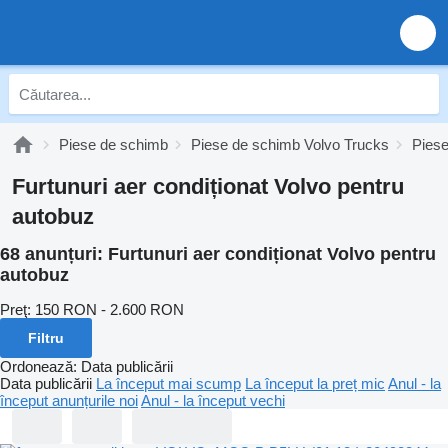
Piese de schimb
Piese de schimb Volvo Trucks
Piese
Furtunuri aer condiționat Volvo pentru
autobuz
68 anunțuri:
Furtunuri aer condiționat Volvo pentru
autobuz
Preţ:
150 RON - 2.600 RON
Filtru
Ordonează
:
Data publicării
Data publicării
La început mai scump
La început la preț mic
Anul - la
început anunțurile noi
Anul - la început vechi