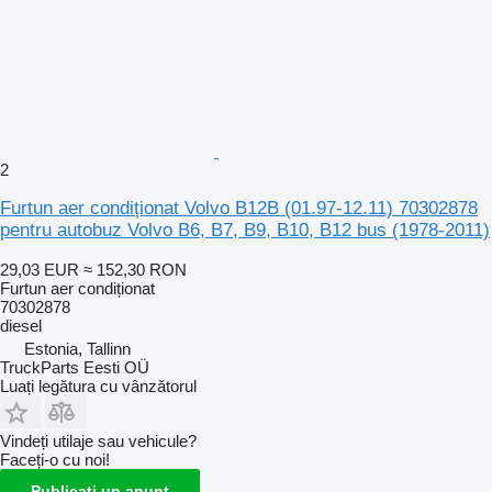
2
Furtun aer condiționat Volvo B12B (01.97-12.11) 70302878
pentru autobuz Volvo B6, B7, B9, B10, B12 bus (1978-2011)
29,03 EUR
≈ 152,30 RON
Furtun aer condiționat
70302878
diesel
Estonia, Tallinn
TruckParts Eesti OÜ
Luați legătura cu vânzătorul
Vindeți utilaje sau vehicule?
Faceți-o cu noi!
Publicați un anunț