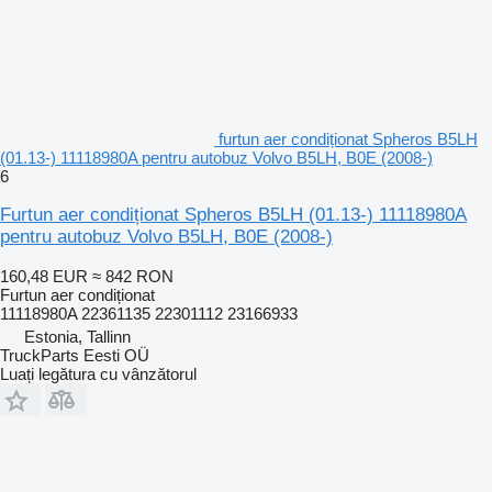
furtun aer condiționat Spheros B5LH
(01.13-) 11118980A pentru autobuz Volvo B5LH, B0E (2008-)
6
Furtun aer condiționat Spheros B5LH (01.13-) 11118980A
pentru autobuz Volvo B5LH, B0E (2008-)
160,48 EUR
≈ 842 RON
Furtun aer condiționat
11118980A 22361135 22301112 23166933
Estonia, Tallinn
TruckParts Eesti OÜ
Luați legătura cu vânzătorul