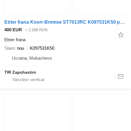
Etrier frana Knorr-Bremse ST7013RC K097531K50 pentru semiremorcă Knorr-Bremse Schmitz
400 EUR
≈ 2.099 RON
Etrier frana
Stare
nou
K097531K50
Ucraina, Mukachevo
TIR Zapchastini