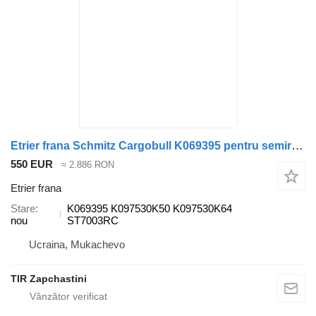
Etrier frana Schmitz Cargobull K069395 pentru semiremorcă Schmitz Cargobull
550 EUR
≈ 2.886 RON
Etrier frana
Stare
K069395 K097530K50 K097530K64
nou
ST7003RC
Ucraina, Mukachevo
TIR Zapchastini