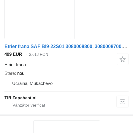
Etrier frana SAF BI9-22S01 3080008800, 3080008700,3080008820,3080008720 pentru semiremorcă Knorr-Bremse
499 EUR
≈ 2.618 RON
Etrier frana
Stare
nou
Ucraina, Mukachevo
TIR Zapchastini