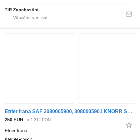
TIR Zapchastini
Etrier frana SAF 3080005900, 3080005901 KNORR SK7 pentru semiremorcă SAF
250 EUR
≈ 1.312 RON
Etrier frana
KNORR SK7