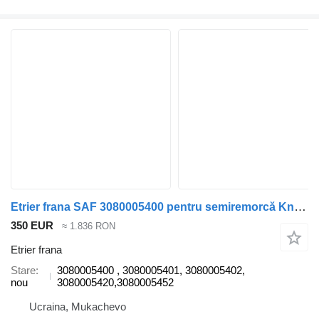
Etrier frana SAF 3080005400 pentru semiremorcă Knorr-Bremse SAF
350 EUR
≈ 1.836 RON
Etrier frana
Stare
3080005400 , 3080005401, 3080005402,
nou
3080005420,3080005452
Ucraina, Mukachevo