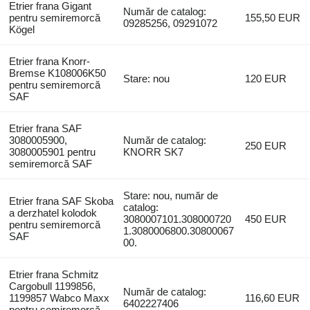
Etrier frana Gigant
Număr de catalog:
pentru semiremorcă
155,50 EUR
09285256, 09291072
Kögel
Etrier frana Knorr-
Bremse K108006K50
Stare: nou
120 EUR
pentru semiremorcă
SAF
Etrier frana SAF
3080005900,
Număr de catalog:
250 EUR
3080005901 pentru
KNORR SK7
semiremorcă SAF
Stare: nou, număr de
Etrier frana SAF Skoba
catalog:
a derzhatel kolodok
3080007101.308000720
450 EUR
pentru semiremorcă
1.3080006800.30800067
SAF
00.
Etrier frana Schmitz
Cargobull 1199856,
Număr de catalog:
1199857 Wabco Maxx
116,60 EUR
6402227406
pentru semiremorcă