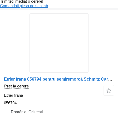
Trimiteți imediat o cerere!
Comandați piesa de schimb
Etrier frana 056794 pentru semiremorcă Schmitz Cargobull
Preț la cerere
Etrier frana
056794
România, Cristesti