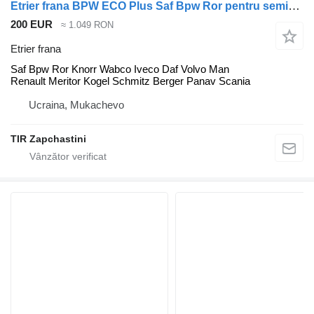
Etrier frana BPW ECO Plus Saf Bpw Ror pentru semiremorcă Schmitz Cargobull Kogel
200 EUR
≈ 1.049 RON
Etrier frana
Saf Bpw Ror Knorr Wabco Iveco Daf Volvo Man
Renault Meritor Kogel Schmitz Berger Panav Scania
Ucraina, Mukachevo
TIR Zapchastini