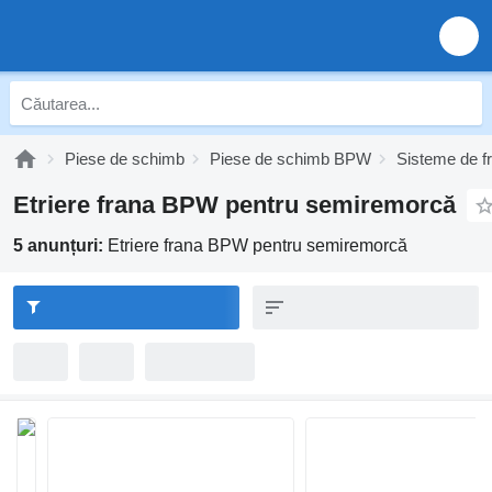
Piese de schimb
Piese de schimb BPW
Sisteme de 
Etriere frana BPW pentru semiremorcă
5 anunțuri:
Etriere frana BPW pentru semiremorcă