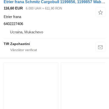
Etrier frana Schmitz Cargobull 1199856, 1199857 Wabco Maxx 6402227406 pentru semiremorcă Schmitz Cargobull
116,60 EUR
6.000 UAH
≈ 611,90 RON
Etrier frana
6402227406
Ucraina, Mukachevo
TIR Zapchastini