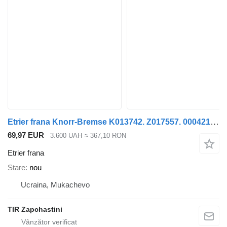
Etrier frana Knorr-Bremse K013742. Z017557. 0004213906 pentru semiremorcă
69,97 EUR
3.600 UAH
≈ 367,10 RON
Etrier frana
Stare
nou
Ucraina, Mukachevo
TIR Zapchastini