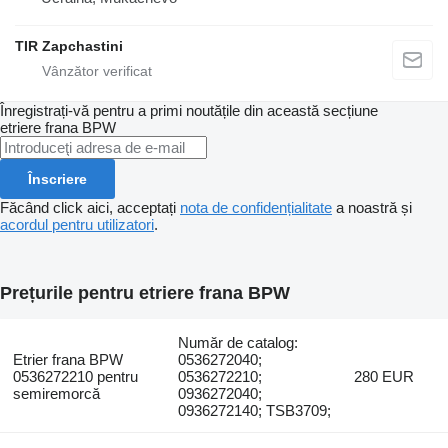
TIR Zapchastini
Înregistrați-vă pentru a primi noutățile din această secțiune
etriere frana
BPW
Înscriere
Făcând click aici, acceptați
nota de confidențialitate
a noastră și
acordul pentru utilizatori
.
Prețurile pentru etriere frana BPW
Număr de catalog:
Etrier frana BPW
0536272040;
0536272210 pentru
0536272210;
280 EUR
semiremorcă
0936272040;
0936272140; TSB3709;