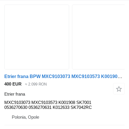
Etrier frana BPW MXC9103073 MXC9103573 K001908 SK7001 0536270630 0536270631 K012633 SK7042RC pentru semiremorcă
400 EUR
≈ 2.099 RON
Etrier frana
MXC9103073 MXC9103573 K001908 SK7001
0536270630 0536270631 K012633 SK7042RC
Polonia, Opole