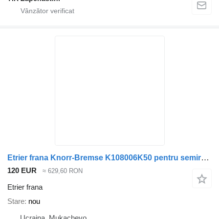
Etrier frana Knorr-Bremse K108006K50 pentru semiremorcă SAF
120 EUR
≈ 629,60 RON
Etrier frana
Stare
nou
Ucraina, Mukachevo