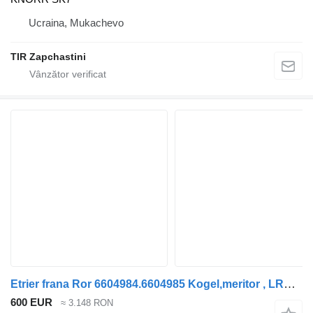
Ucraina, Mukachevo
TIR Zapchastini
Etrier frana Ror 6604984.6604985 Kogel,meritor , LRG764.LRG765 pentru semiremorcă Kögel TRAXX MERITOR
600 EUR
≈ 3.148 RON