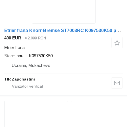
Etrier frana Knorr-Bremse ST7003RC K097530K50 pentru semiremorcă Knorr-Bremse
400 EUR
≈ 2.099 RON
Etrier frana
Stare
nou
K097530K50
Ucraina, Mukachevo
TIR Zapchastini