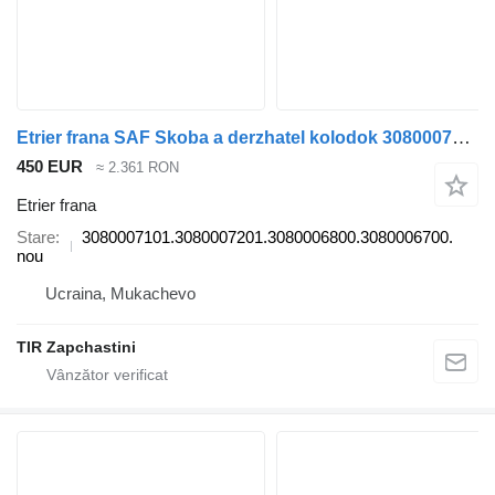
Etrier frana SAF Skoba a derzhatel kolodok 3080007101.3080007201.3080006800.3080006700. pentru semiremorcă SAF
450 EUR
≈ 2.361 RON
Etrier frana
Stare
3080007101.3080007201.3080006800.3080006700.
nou
Ucraina, Mukachevo
TIR Zapchastini