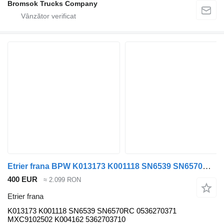
Bromsok Trucks Company
Etrier frana BPW K013173 K001118 SN6539 SN6570RC 0536270371 MXC9102502 K004162 5362703710 pentru semiremorcă
400 EUR
≈ 2.099 RON
Etrier frana
K013173 K001118 SN6539 SN6570RC 0536270371
MXC9102502 K004162 5362703710