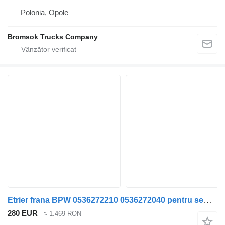
Polonia, Opole
Bromsok Trucks Company
Etrier frana BPW 0536272210 0536272040 pentru semiremorcă
280 EUR
≈ 1.469 RON