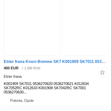
Etrier frana Knorr-Bremse SK7 K001909 SK7011 0536270620 0536270621 K012634 SK7052RC K01263 pentru semiremorcă BPW
400 EUR
≈ 2.099 RON
Etrier frana
K001909 SK7011 0536270620 0536270621 K012634
SK7052RC K012633 K001908 SK7042RC SK7001
0536270630...
Polonia, Opole