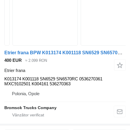
Etrier frana BPW K013174 K001118 SN6529 SN6570RC 0536270361 MXC9102501 K004161 536270363 pentru semiremorcă
400 EUR
≈ 2.099 RON
Etrier frana
K013174 K001118 SN6529 SN6570RC 0536270361
MXC9102501 K004161 536270363
Polonia, Opole
Bromsok Trucks Company