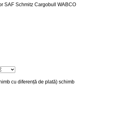
or
SAF
Schmitz Cargobull
WABCO
chimb cu diferență de plată)
schimb