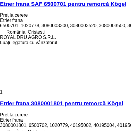
Etrier frana SAF 6500701 pentru remorcă Kögel
Preț la cerere
Etrier frana
6500701, 1020778, 3080003300, 3080003520, 3080003500, 
România, Cristesti
ROYAL DRU AGRO S.R.L.
Luați legătura cu vânzătorul
1
Etrier frana 3080001801 pentru remorcă Kögel
Preț la cerere
Etrier frana
3080001801, 6500702, 1020779, 40195002, 40195004, 40195