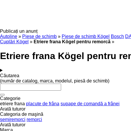
Publicați un anunț
Autoline
»
Piese de schimb
»
Piese de schimb Kögel
Bosch
D
Cuplări Kögel
»
Etriere frana Kögel pentru remorcă
»
Etriere frana Kögel pentru r
Căutarea
(număr de catalog, marca, modelul, piesă de schimb)
Categorie
etriere frana
placute de frâna
supape de comandă a frânei
Arată tuturor
Categoria de maşină
semiremorci
remorci
Arată tuturor
Marca