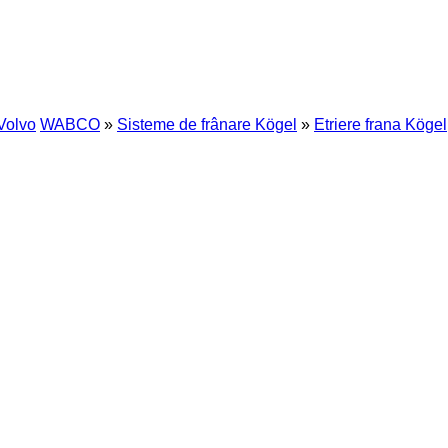
Volvo
WABCO
»
Sisteme de frânare Kögel
»
Etriere frana Kögel