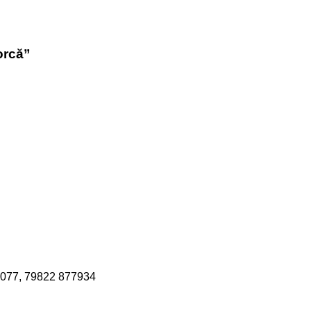
orcă”
077, 79822 877934