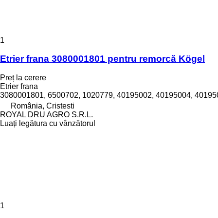
1
Etrier frana 3080001801 pentru remorcă Kögel
Preț la cerere
Etrier frana
3080001801, 6500702, 1020779, 40195002, 40195004, 40195
România, Cristesti
ROYAL DRU AGRO S.R.L.
Luați legătura cu vânzătorul
1