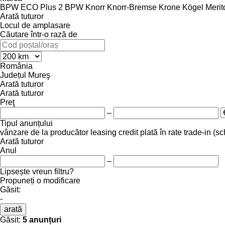
BPW ECO Plus 2
BPW
Knorr
Knorr-Bremse
Krone
Kögel
Merit
Arată tuturor
Locul de amplasare
Căutare într-o rază de
România
Județul Mureş
Arată tuturor
Arată tuturor
Preţ
–
Tipul anunțului
vânzare
de la producător
leasing
credit
plată în rate
trade-in (s
Arată tuturor
Anul
–
Lipsește vreun filtru?
Propuneți o modificare
Găsit:
-
arată
Găsit:
5 anunțuri