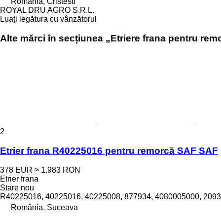
România, Cristesti
ROYAL DRU AGRO S.R.L.
Luați legătura cu vânzătorul
Alte mărci în secțiunea „Etriere frana pentru rem
2
Etrier frana R40225016 pentru remorcă SAF SAF
378 EUR
≈ 1.983 RON
Etrier frana
Stare
nou
R40225016, 40225016, 40225008, 877934, 4080005000, 2093
România, Suceava