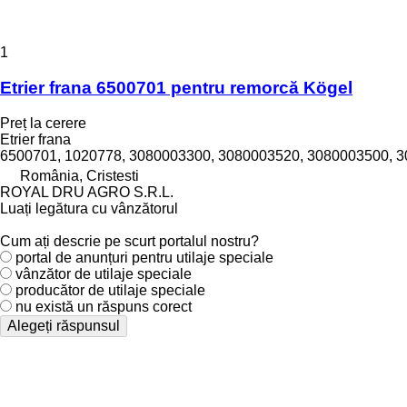
1
Etrier frana 6500701 pentru remorcă Kögel
Preț la cerere
Etrier frana
6500701, 1020778, 3080003300, 3080003520, 3080003500, 
România, Cristesti
ROYAL DRU AGRO S.R.L.
Luați legătura cu vânzătorul
Cum ați descrie pe scurt portalul nostru?
portal de anunțuri pentru utilaje speciale
vânzător de utilaje speciale
producător de utilaje speciale
nu există un răspuns corect
Alegeți răspunsul