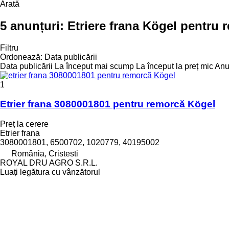
Arată
5 anunțuri:
Etriere frana Kögel pentru 
Filtru
Ordonează
:
Data publicării
Data publicării
La început mai scump
La început la preț mic
Anul
1
Etrier frana 3080001801 pentru remorcă Kögel
Preț la cerere
Etrier frana
3080001801, 6500702, 1020779, 40195002
România, Cristesti
ROYAL DRU AGRO S.R.L.
Luați legătura cu vânzătorul