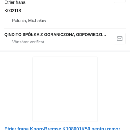
Etrier frana
K002118
Polonia, Michałów
QINDITO SPÓŁKA Z OGRANICZONĄ ODPOWIEDZIALNOŚCIĄ
Etrier frana Knorr-Bremse K108001K50 pentru remorcă Schmitz Cargobull