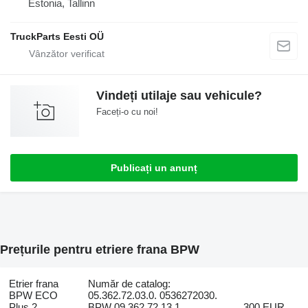
Estonia, Tallinn
TruckParts Eesti OÜ
Vindeți utilaje sau vehicule?
Faceți-o cu noi!
Publicați un anunț
Prețurile pentru etriere frana BPW
Etrier frana
Număr de catalog:
BPW ECO
05.362.72.03.0. 0536272030.
Plus 2
BPW 09.362.72.13.1.
300 EUR