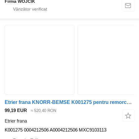
Firma WÓJCIK
Etrier frana KNORR-BEMSE K001275 pentru remorcă 0 (01.60-)
99,19 EUR
≈ 520,40 RON
Etrier frana
K001275 0004212506 A0004212506 MXC9103113