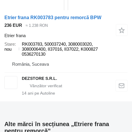
Etrier frana RK003783 pentru remorcă BPW
236 EUR
≈ 1.238 RON
Etrier frana
Stare
RK003783, 500037240, 3080003020,
nou
3080006400, II37016, II37022, K000827
0536270130
România, Suceava
DEZSTORE S.R.L.
14
ani pe Autoline
Alte mărci în secțiunea „Etriere frana
pentru remorcă”