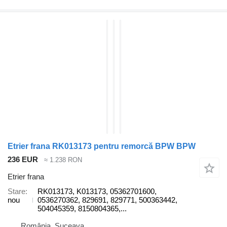
Etrier frana RK013173 pentru remorcă BPW BPW
236 EUR
≈ 1.238 RON
Etrier frana
Stare
RK013173, K013173, 05362701600,
nou
0536270362, 829691, 829771, 500363442,
504045359, 8150804365,...
România, Suceava