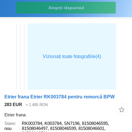
Alegeți răspunsul
Etrier frana Etrier RK003784 pentru remorcă BPW
283 EUR
≈ 1.485 RON
Etrier frana
Stare
RK003784, K003784, SN7196, 81508046595,
nou
81508046497, 81508046599, 81508046601,