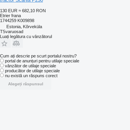
tractor Scania P230
130 EUR
≈ 682,10 RON
Etrier frana
1744259 K009898
Estonia, Kõrveküla
TSvaruosad
Luați legătura cu vânzătorul
Cum ați descrie pe scurt portalul nostru?
portal de anunțuri pentru utilaje speciale
vânzător de utilaje speciale
producător de utilaje speciale
nu există un răspuns corect
Alegeți răspunsul