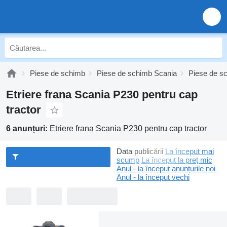
Piese de schimb
Piese de schimb Scania
Piese de s
Etriere frana Scania P230 pentru cap
tractor
6 anunțuri:
Etriere frana Scania P230 pentru cap tractor
Data publicării
La început mai
scump
La început la preț mic
Anul - la început anunțurile noi
Anul - la început vechi