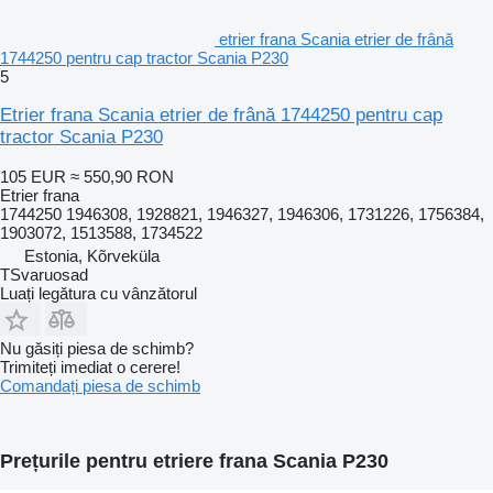
etrier frana Scania etrier de frână
1744250 pentru cap tractor Scania P230
5
Etrier frana Scania etrier de frână 1744250 pentru cap
tractor Scania P230
105 EUR
≈ 550,90 RON
Etrier frana
1744250 1946308, 1928821, 1946327, 1946306, 1731226, 1756384,
1903072, 1513588, 1734522
Estonia, Kõrveküla
TSvaruosad
Luați legătura cu vânzătorul
Nu găsiți piesa de schimb?
Trimiteți imediat o cerere!
Comandați piesa de schimb
Prețurile pentru etriere frana Scania P230