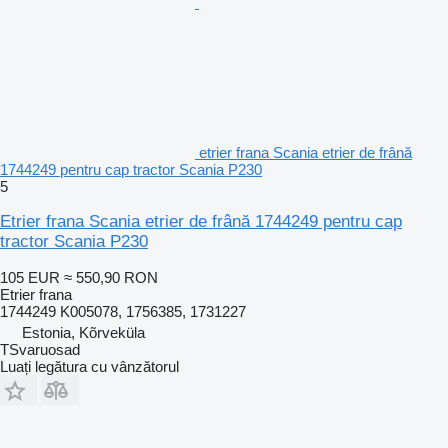
etrier frana Scania etrier de frână
1744249 pentru cap tractor Scania P230
5
Etrier frana Scania etrier de frână 1744249 pentru cap
tractor Scania P230
105 EUR
≈ 550,90 RON
Etrier frana
1744249 K005078, 1756385, 1731227
Estonia, Kõrveküla
TSvaruosad
Luați legătura cu vânzătorul