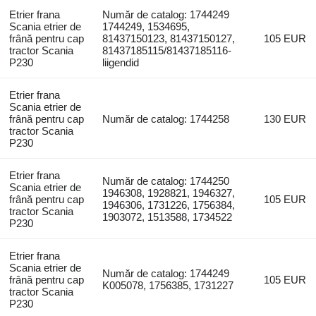
Etrier frana
Număr de catalog: 1744249
Scania etrier de
1744249, 1534695,
frână pentru cap
81437150123, 81437150127,
105 EUR
tractor Scania
81437185115/81437185116-
P230
liigendid
Etrier frana
Scania etrier de
frână pentru cap
Număr de catalog: 1744258
130 EUR
tractor Scania
P230
Etrier frana
Număr de catalog: 1744250
Scania etrier de
1946308, 1928821, 1946327,
frână pentru cap
105 EUR
1946306, 1731226, 1756384,
tractor Scania
1903072, 1513588, 1734522
P230
Etrier frana
Scania etrier de
Număr de catalog: 1744249
frână pentru cap
105 EUR
K005078, 1756385, 1731227
tractor Scania
P230