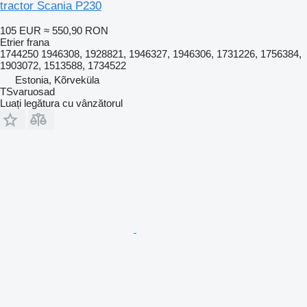
tractor Scania P230
105 EUR
≈ 550,90 RON
Etrier frana
1744250 1946308, 1928821, 1946327, 1946306, 1731226, 1756384,
1903072, 1513588, 1734522
Estonia, Kõrveküla
TSvaruosad
Luați legătura cu vânzătorul