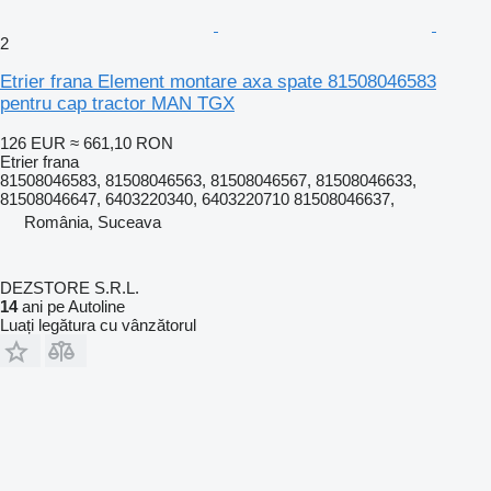
2
Etrier frana Element montare axa spate 81508046583
pentru cap tractor MAN TGX
126 EUR
≈ 661,10 RON
Etrier frana
81508046583, 81508046563, 81508046567, 81508046633,
81508046647, 6403220340, 6403220710 81508046637,
România, Suceava
DEZSTORE S.R.L.
14
ani pe Autoline
Luați legătura cu vânzătorul