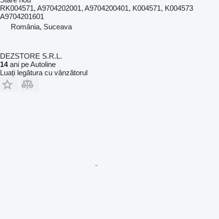
RK004571, A9704202001, A9704200401, K004571, K004573
A9704201601
România, Suceava
DEZSTORE S.R.L.
14
ani pe Autoline
Luați legătura cu vânzătorul