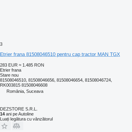
3
Etrier frana 81508046510 pentru cap tractor MAN TGX
283 EUR
≈ 1.485 RON
Etrier frana
Stare
nou
81508046510, 81508046656, 81508046654, 81508046724,
RK003815 81508046608
România, Suceava
DEZSTORE S.R.L.
14
ani pe Autoline
Luați legătura cu vânzătorul