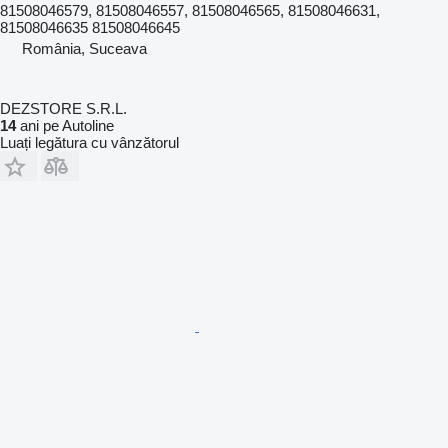
81508046579, 81508046557, 81508046565, 81508046631,
81508046635 81508046645
România, Suceava
DEZSTORE S.R.L.
14
ani pe Autoline
Luați legătura cu vânzătorul