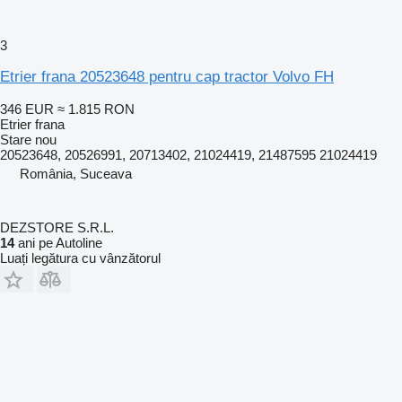
3
Etrier frana 20523648 pentru cap tractor Volvo FH
346 EUR
≈ 1.815 RON
Etrier frana
Stare
nou
20523648, 20526991, 20713402, 21024419, 21487595 21024419
România, Suceava
DEZSTORE S.R.L.
14
ani pe Autoline
Luați legătura cu vânzătorul