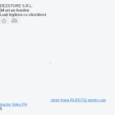
DEZSTORE S.R.L.
14
ani pe Autoline
Luați legătura cu vânzătorul
etrier frana RLRG731 pentru cap
tractor Volvo FH
5