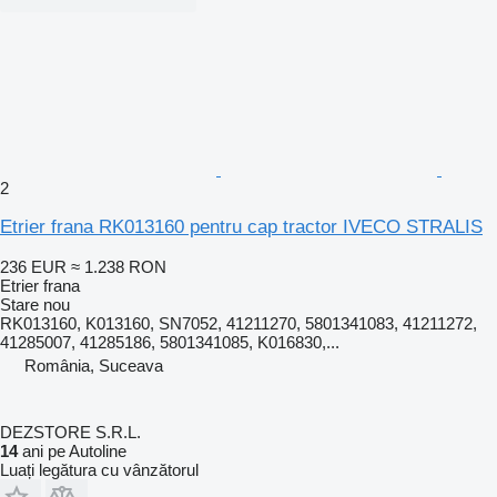
2
Etrier frana RK013160 pentru cap tractor IVECO STRALIS
236 EUR
≈ 1.238 RON
Etrier frana
Stare
nou
RK013160, K013160, SN7052, 41211270, 5801341083, 41211272,
41285007, 41285186, 5801341085, K016830,...
România, Suceava
DEZSTORE S.R.L.
14
ani pe Autoline
Luați legătura cu vânzătorul