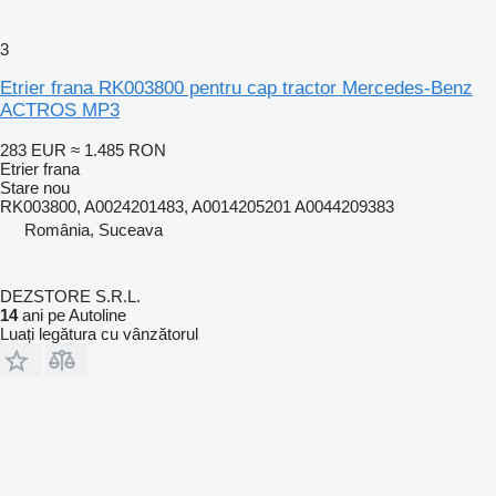
3
Etrier frana RK003800 pentru cap tractor Mercedes-Benz
ACTROS MP3
283 EUR
≈ 1.485 RON
Etrier frana
Stare
nou
RK003800, A0024201483, A0014205201 A0044209383
România, Suceava
DEZSTORE S.R.L.
14
ani pe Autoline
Luați legătura cu vânzătorul