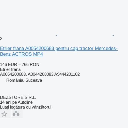
2
Etrier frana A0054200683 pentru cap tractor Mercedes-
Benz ACTROS MP4
146 EUR
≈ 766 RON
Etrier frana
A0054200683, A0044208083 A9444201102
România, Suceava
DEZSTORE S.R.L.
14
ani pe Autoline
Luați legătura cu vânzătorul