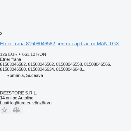
3
Etrier frana 81508046582 pentru cap tractor MAN TGX
126 EUR
≈ 661,10 RON
Etrier frana
81508046582, 81508046562, 81508046558, 81508046566,
81508046580, 81508046634, 81508046648,...
România, Suceava
DEZSTORE S.R.L.
14
ani pe Autoline
Luați legătura cu vânzătorul