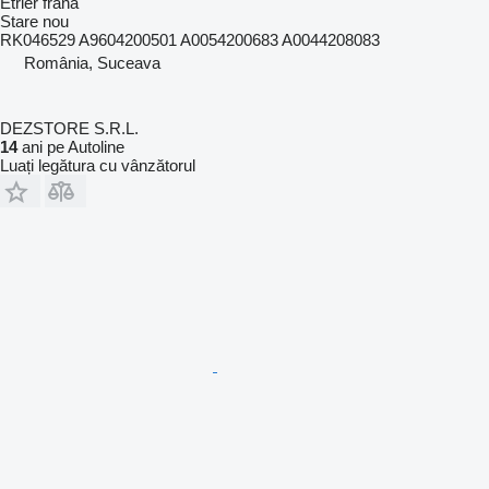
Etrier frana
Stare
nou
RK046529 A9604200501 A0054200683 A0044208083
România, Suceava
DEZSTORE S.R.L.
14
ani pe Autoline
Luați legătura cu vânzătorul