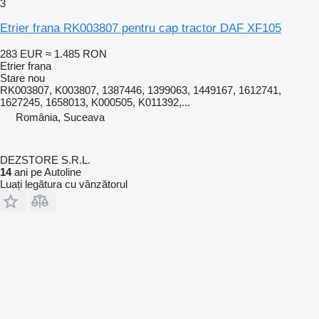
3
Etrier frana RK003807 pentru cap tractor DAF XF105
283 EUR
≈ 1.485 RON
Etrier frana
Stare
nou
RK003807, K003807, 1387446, 1399063, 1449167, 1612741,
1627245, 1658013, K000505, K011392,...
România, Suceava
DEZSTORE S.R.L.
14
ani pe Autoline
Luați legătura cu vânzătorul