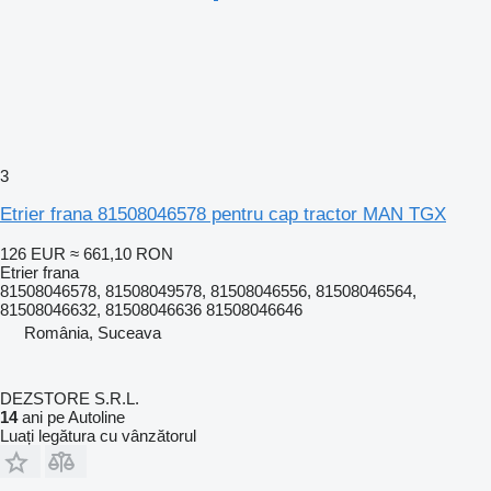
3
Etrier frana 81508046578 pentru cap tractor MAN TGX
126 EUR
≈ 661,10 RON
Etrier frana
81508046578, 81508049578, 81508046556, 81508046564,
81508046632, 81508046636 81508046646
România, Suceava
DEZSTORE S.R.L.
14
ani pe Autoline
Luați legătura cu vânzătorul