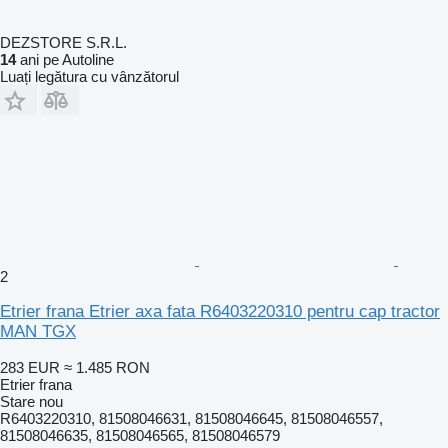
DEZSTORE S.R.L.
14
ani pe Autoline
Luați legătura cu vânzătorul
2
Etrier frana Etrier axa fata R6403220310 pentru cap tractor
MAN TGX
283 EUR
≈ 1.485 RON
Etrier frana
Stare
nou
R6403220310, 81508046631, 81508046645, 81508046557,
81508046635, 81508046565, 81508046579