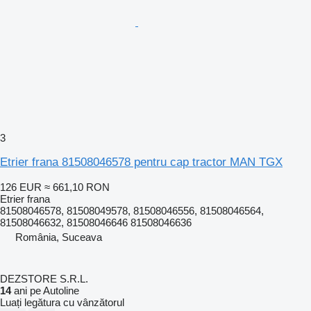
3
Etrier frana 81508046578 pentru cap tractor MAN TGX
126 EUR
≈ 661,10 RON
Etrier frana
81508046578, 81508049578, 81508046556, 81508046564,
81508046632, 81508046646 81508046636
România, Suceava
DEZSTORE S.R.L.
14
ani pe Autoline
Luați legătura cu vânzătorul