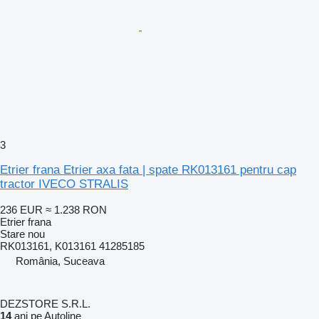
3
Etrier frana Etrier axa fata | spate RK013161 pentru cap
tractor IVECO STRALIS
236 EUR
≈ 1.238 RON
Etrier frana
Stare
nou
RK013161, K013161 41285185
România, Suceava
DEZSTORE S.R.L.
14
ani pe Autoline