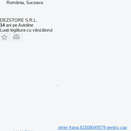
România, Suceava
DEZSTORE S.R.L.
14
ani pe Autoline
Luați legătura cu vânzătorul
etrier frana 81508049579 pentru cap