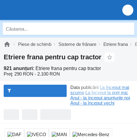
Piese de schimb
Sisteme de frânare
Etriere frana
E
Etriere frana pentru cap tractor
921 anunțuri:
Etriere frana pentru cap tractor
Preţ:
290 RON - 2.100 RON
Data publicării
La început mai
scump
La început la preț mic
Anul - la început anunțurile noi
Anul - la început vechi