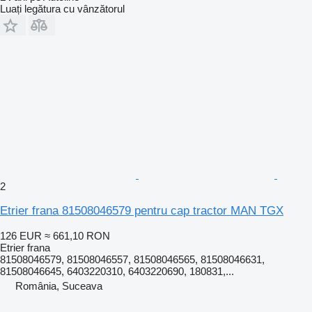
Luați legătura cu vânzătorul
2
Etrier frana 81508046579 pentru cap tractor MAN TGX
126 EUR
≈ 661,10 RON
Etrier frana
81508046579, 81508046557, 81508046565, 81508046631,
81508046645, 6403220310, 6403220690, 180831,...
România, Suceava