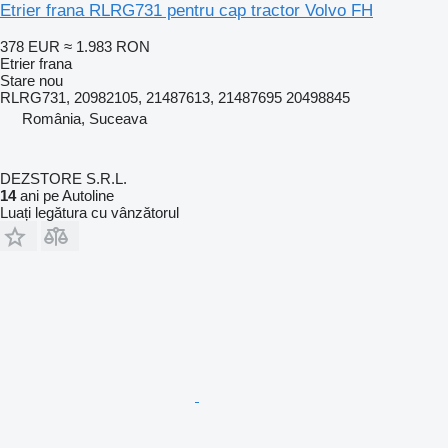
Etrier frana RLRG731 pentru cap tractor Volvo FH
378 EUR
≈ 1.983 RON
Etrier frana
Stare
nou
RLRG731, 20982105, 21487613, 21487695 20498845
România, Suceava
DEZSTORE S.R.L.
14
ani pe Autoline
Luați legătura cu vânzătorul