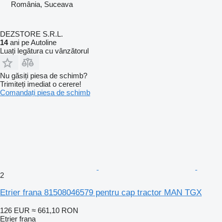
România, Suceava
DEZSTORE S.R.L.
14
ani pe Autoline
Luați legătura cu vânzătorul
Nu găsiți piesa de schimb?
Trimiteți imediat o cerere!
Comandați piesa de schimb
2
Etrier frana 81508046579 pentru cap tractor MAN TGX
126 EUR
≈ 661,10 RON
Etrier frana