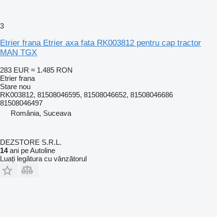
3
Etrier frana Etrier axa fata RK003812 pentru cap tractor
MAN TGX
283 EUR
≈ 1.485 RON
Etrier frana
Stare
nou
RK003812, 81508046595, 81508046652, 81508046686
81508046497
România, Suceava
DEZSTORE S.R.L.
14
ani pe Autoline
Luați legătura cu vânzătorul