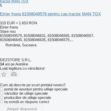
tractor MAN TGX
5
Etrier frana 81508049579 pentru cap tractor MAN TGX
315 EUR
≈ 1.653 RON
Etrier frana
Stare
nou
81508049579, 81508046631, 81508046565, 81508046557,
81508046645, 81508046635, 81508046579,...
România, Suceava
DEZSTORE S.R.L.
14
ani pe Autoline
Luați legătura cu vânzătorul
Cum ați descrie pe scurt portalul nostru?
portal de anunțuri pentru utilaje speciale
vânzător de utilaje speciale
producător de utilaje speciale
nu există un răspuns corect
Alegeți răspunsul