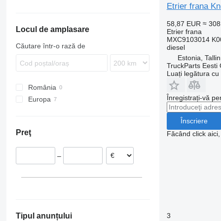
Etrier frana 
Proway
Tourismo
9900
O550
Travego
B-series
58,87 EUR
≈ 30
Locul de amplasare
Etrier frana
MXC9103014 K00
Căutare într-o rază de
diesel
Estonia, Talli
TruckParts Eesti
Luați legătura cu
România
Înregistrați-vă pe
Europa
Estonia
Înscriere
Germania
Preţ
Făcând click aici
–
3
Tipul anunțului