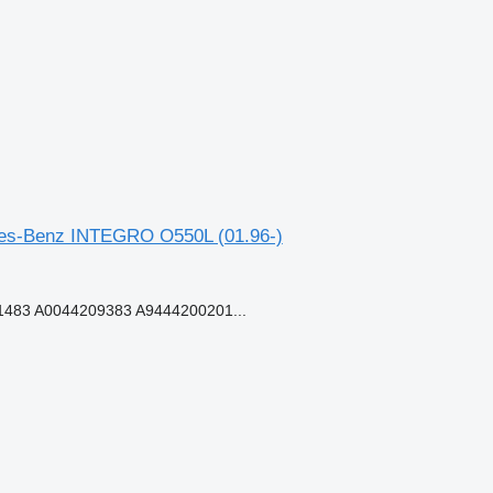
cedes-Benz INTEGRO O550L (01.96-)
483 A0044209383 A9444200201...