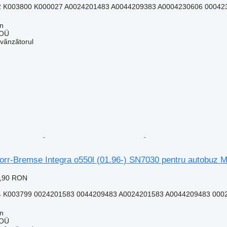
 K003800 K000027 A0024201483 A0044209383 A0004230606 00042
nn
 OÜ
 vânzătorul
Knorr-Bremse Integra o550l (01.96-) SN7030 pentru autobu
8,90 RON
 K003799 0024201583 0044209483 A0024201583 A0044209483 000
nn
 OÜ