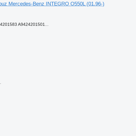
utobuz Mercedes-Benz INTEGRO O550L (01.96-)
201583 A9424201501...
.