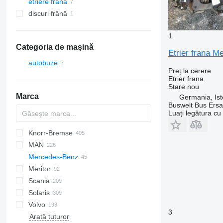
etriere frana
discuri frână
1
Categoria de maşină
Etrier frana M
autobuze
Preț la cerere
Etrier frana
Stare
nou
Marca
Germania, Ist
Buswelt Bus Ersat
Luați legătura cu
Knorr-Bremse
Futura
Axer
MAN
Citelis
Mercedes-Benz
Crossway
A-series
Meritor
Daily
Lion's series
Citaro
Scania
Domino
Integro
Cityliner
Solaris
Evadys
Intouro
Jetliner
K-series
Volvo
Karosa
O-series
Skyliner
L-series
Alpino
T-series
3
Arată tuturor
Magelys
S-Class
Tourliner
Urbino
7700
O350