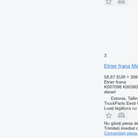
3
Etrier frana 
58,87 EUR
≈ 30
Etrier frana
K007098 K00380
diesel
Estonia, Talli
TruckParts Eesti
Luați legătura cu
Nu găsiți piesa 
Trimiteți imediat 
Comandați piesa