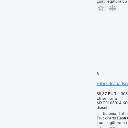
Luați legătura cu
3
Etrier frana 
58,87 EUR
≈ 30
Etrier frana
MXC9103014 K00
diesel
Estonia, Talli
TruckParts Eesti
Luați legătura cu