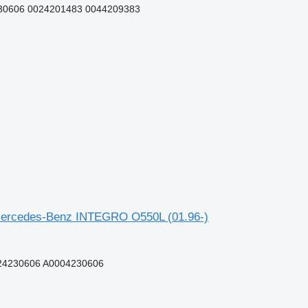
30606 0024201483 0044209383
z Mercedes-Benz INTEGRO O550L (01.96-)
24230606 A0004230606