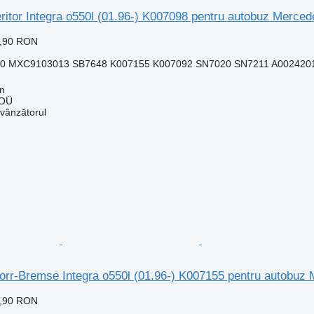
Meritor Integra o550l (01.96-) K007098 pentru autobuz Mer
8,90 RON
0 MXC9103013 SB7648 K007155 K007092 SN7020 SN7211 A0024201
nn
 OÜ
 vânzătorul
Knorr-Bremse Integra o550l (01.96-) K007155 pentru autob
8,90 RON