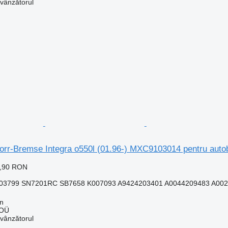
 vânzătorul
Knorr-Bremse Integra o550l (01.96-) MXC9103014 pentru a
8,90 RON
3799 SN7201RC SB7658 K007093 A9424203401 A0044209483 A0024
nn
 OÜ
 vânzătorul