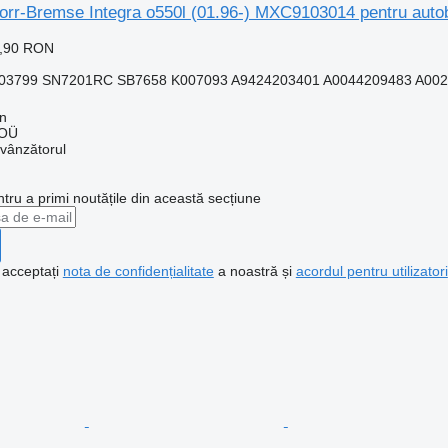
Knorr-Bremse Integra o550l (01.96-) MXC9103014 pentru a
8,90 RON
3799 SN7201RC SB7658 K007093 A9424203401 A0044209483 A0024
nn
 OÜ
 vânzătorul
ntru a primi noutățile din această secțiune
, acceptați
nota de confidențialitate
a noastră și
acordul pentru utilizatori