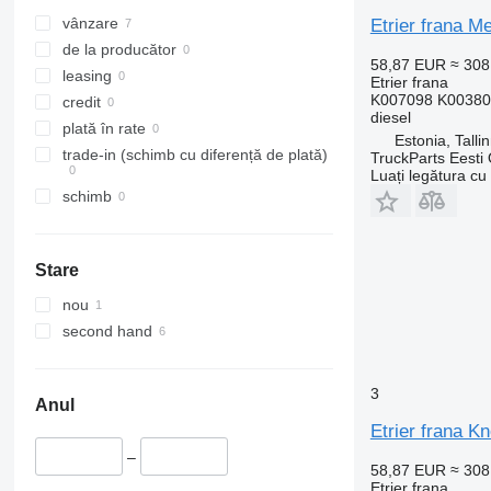
vânzare
Etrier frana 
de la producător
58,87 EUR
≈ 30
leasing
Etrier frana
K007098 K00380
credit
diesel
plată în rate
Estonia, Talli
trade-in (schimb cu diferență de plată)
TruckParts Eesti
Luați legătura cu
schimb
Stare
nou
second hand
3
Anul
Etrier frana 
–
58,87 EUR
≈ 30
Etrier frana