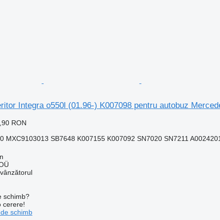
Meritor Integra o550l (01.96-) K007098 pentru autobuz Mer
8,90 RON
0 MXC9103013 SB7648 K007155 K007092 SN7020 SN7211 A0024201
nn
 OÜ
 vânzătorul
de schimb?
o cerere!
 de schimb