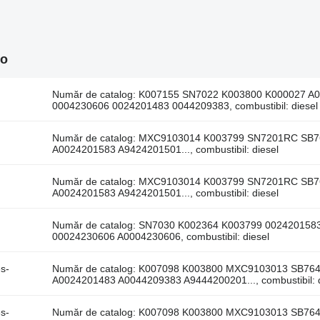
ro
Număr de catalog: K007155 SN7022 K003800 K000027 
0004230606 0024201483 0044209383, combustibil: diesel
Număr de catalog: MXC9103014 K003799 SN7201RC SB7
A0024201583 A9424201501..., combustibil: diesel
Număr de catalog: MXC9103014 K003799 SN7201RC SB7
A0024201583 A9424201501..., combustibil: diesel
Număr de catalog: SN7030 K002364 K003799 00242015
00024230606 A0004230606, combustibil: diesel
s-
Număr de catalog: K007098 K003800 MXC9103013 SB76
A0024201483 A0044209383 A9444200201..., combustibil: d
s-
Număr de catalog: K007098 K003800 MXC9103013 SB76