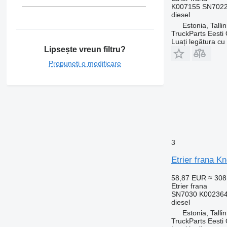
K007155 SN7022
diesel
Estonia, Talli
TruckParts Eesti
Luați legătura cu
Lipsește vreun filtru?
Propuneți o modificare
3
Etrier frana 
58,87 EUR
≈ 30
Etrier frana
SN7030 K002364
diesel
Estonia, Talli
TruckParts Eesti