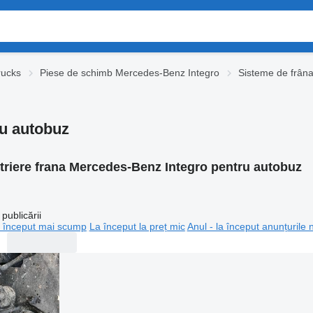
rucks
Piese de schimb Mercedes-Benz Integro
Sisteme de frân
ru autobuz
triere frana Mercedes-Benz Integro pentru autobuz
publicării
 început mai scump
La început la preț mic
Anul - la început anunțurile 