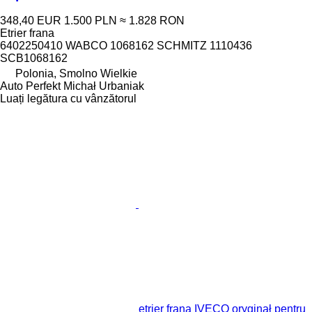
348,40 EUR
1.500 PLN
≈ 1.828 RON
Etrier frana
6402250410 WABCO 1068162 SCHMITZ 1110436
SCB1068162
Polonia, Smolno Wielkie
Auto Perfekt Michał Urbaniak
Luați legătura cu vânzătorul
etrier frana IVECO oryginał pentru