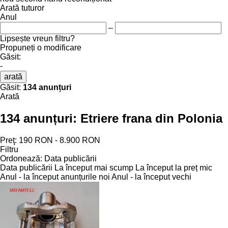
Arată tuturor
Anul
–
Lipsește vreun filtru?
Propuneți o modificare
Găsit:
-
arată
Găsit:
134 anunțuri
Arată
134 anunțuri:
Etriere frana din Polonia
Preţ:
190 RON - 8.900 RON
Filtru
Ordonează
:
Data publicării
Data publicării
La început mai scump
La început la preț mic
Anul - la început anunțurile noi
Anul - la început vechi