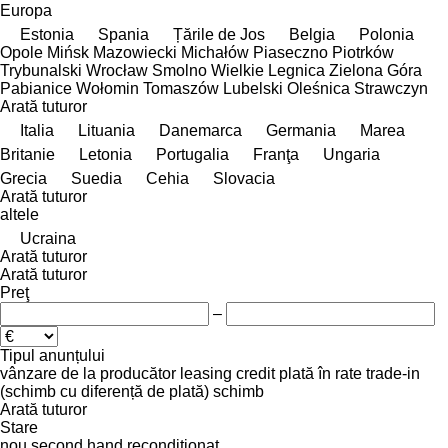
Europa
Estonia
Spania
Țările de Jos
Belgia
Polonia
Opole
Mińsk Mazowiecki
Michałów
Piaseczno
Piotrków
Trybunalski
Wrocław
Smolno Wielkie
Legnica
Zielona Góra
Pabianice
Wołomin
Tomaszów Lubelski
Oleśnica
Strawczyn
Arată tuturor
Italia
Lituania
Danemarca
Germania
Marea
Britanie
Letonia
Portugalia
Franţa
Ungaria
Grecia
Suedia
Cehia
Slovacia
Arată tuturor
altele
Ucraina
Arată tuturor
Arată tuturor
Preţ
–
Tipul anunțului
vânzare
de la producător
leasing
credit
plată în rate
trade-in
(schimb cu diferență de plată)
schimb
Arată tuturor
Stare
nou
second hand
recondiționat