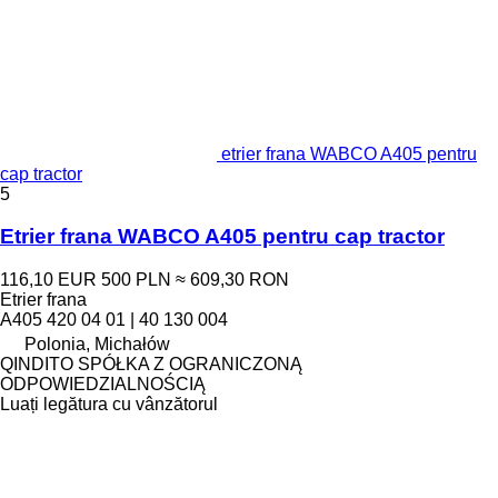
etrier frana WABCO A405 pentru
cap tractor
5
Etrier frana WABCO A405 pentru cap tractor
116,10 EUR
500 PLN
≈ 609,30 RON
Etrier frana
A405 420 04 01 | 40 130 004
Polonia, Michałów
QINDITO SPÓŁKA Z OGRANICZONĄ
ODPOWIEDZIALNOŚCIĄ
Luați legătura cu vânzătorul