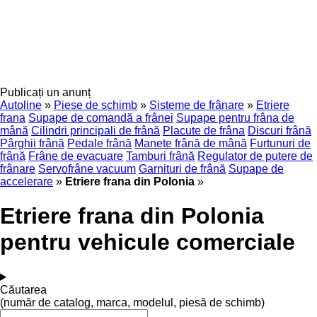
Publicați un anunț
Autoline
»
Piese de schimb
»
Sisteme de frânare
»
Etriere
frana
Supape de comandă a frânei
Supape pentru frâna de
mână
Cilindri principali de frână
Placute de frâna
Discuri frână
Pârghii frână
Pedale frână
Manete frână de mână
Furtunuri de
frână
Frâne de evacuare
Tamburi frână
Regulator de putere de
frânare
Servofrâne vacuum
Garnituri de frână
Supape de
accelerare
»
Etriere frana din Polonia
»
Etriere frana din Polonia
pentru vehicule comerciale
Căutarea
(număr de catalog, marca, modelul, piesă de schimb)