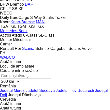
BPW
Brembo
DAF
CF
LF
SB
XF
IVECO
Daily
EuroCargo
S-Way
Stralis
Trakker
Knorr
Knorr-Bremse
MAN
TGA
TGL
TGM
TGS
TGX
Mercedes-Benz
Actros
Atego
C-Class
SL-Class
Meritor
Mitsubishi
Canter
Renault
Ror
Scania
Schmitz Cargobull
Solaris
Volvo
FH
WABCO
Arată tuturor
Locul de amplasare
Căutare într-o rază de
România
Județul Mureş
Județul Suceava
Județul Ilfov
București
Județul
Dolj
Județul Dâmboviţa
Crevedia
Arată tuturor
Arată tuturor