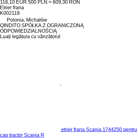
116,10 EUR
500 PLN
≈ 609,30 RON
Etrier frana
K002118
Polonia, Michałów
QINDITO SPÓŁKA Z OGRANICZONĄ
ODPOWIEDZIALNOŚCIĄ
Luați legătura cu vânzătorul
etrier frana Scania 1744250 pentru
cap tractor Scania R