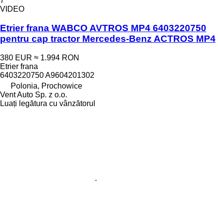
7
VIDEO
Etrier frana WABCO AVTROS MP4 6403220750
pentru cap tractor Mercedes-Benz ACTROS MP4
380 EUR
≈ 1.994 RON
Etrier frana
6403220750 A9604201302
Polonia, Prochowice
Vent Auto Sp. z o.o.
Luați legătura cu vânzătorul