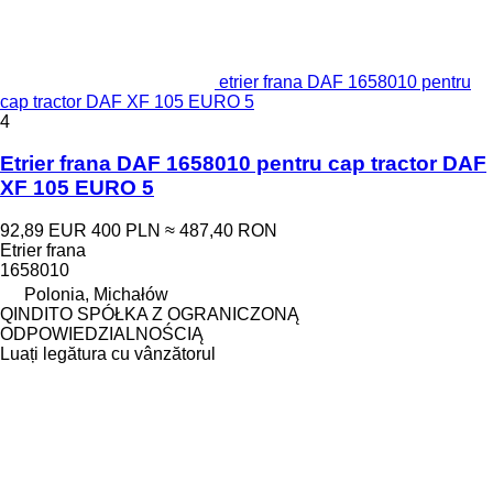
etrier frana DAF 1658010 pentru
cap tractor DAF XF 105 EURO 5
4
Etrier frana DAF 1658010 pentru cap tractor DAF
XF 105 EURO 5
92,89 EUR
400 PLN
≈ 487,40 RON
Etrier frana
1658010
Polonia, Michałów
QINDITO SPÓŁKA Z OGRANICZONĄ
ODPOWIEDZIALNOŚCIĄ
Luați legătura cu vânzătorul