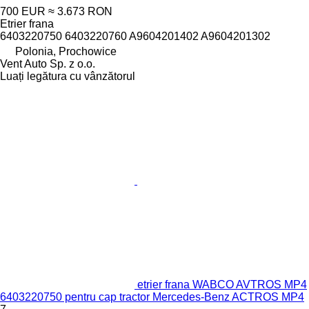
700 EUR
≈ 3.673 RON
Etrier frana
6403220750 6403220760 A9604201402 A9604201302
Polonia, Prochowice
Vent Auto Sp. z o.o.
Luați legătura cu vânzătorul
etrier frana WABCO AVTROS MP4
6403220750 pentru cap tractor Mercedes-Benz ACTROS MP4