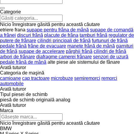
Categorie
Nicio înregistrare găsită pentru această căutare
etriere frana
supape pentru frâna de mână
supape de comandă
a frânei
discuri frână
placute de frâna
tamburi frână
regulator de
putere de frânare
cilindri principali de frână
furtunuri de frână
pedale frână
frâne de evacuare
manete frână de mână
garnituri
de frână
supape de accelerare
pârghii frână
cilindri de frână
arbori de frânare
diafragme camerei frânare
senzori de uzură
pedale frână de mână
alte piese ale sistemului de fânare
Arată tuturor
Categoria de maşină
camioane
cap tractoare
microbuze
semiremorci
remorci
automobile
Arată tuturor
Tipul piesei de schimb
piesă de schimb originală
analog
Arată tuturor
Marca
Nicio înregistrare găsită pentru această căutare
BMW
M-Series
X-Series