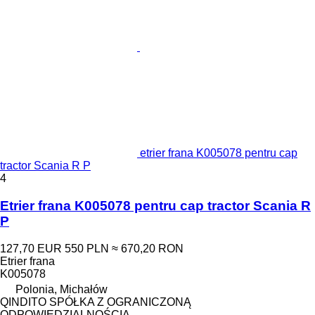
etrier frana K005078 pentru cap
tractor Scania R P
4
Etrier frana K005078 pentru cap tractor Scania R
P
127,70 EUR
550 PLN
≈ 670,20 RON
Etrier frana
K005078
Polonia, Michałów
QINDITO SPÓŁKA Z OGRANICZONĄ
ODPOWIEDZIALNOŚCIĄ