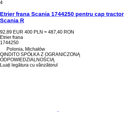
4
Etrier frana Scania 1744250 pentru cap tractor
Scania R
92,89 EUR
400 PLN
≈ 487,40 RON
Etrier frana
1744250
Polonia, Michałów
QINDITO SPÓŁKA Z OGRANICZONĄ
ODPOWIEDZIALNOŚCIĄ
Luați legătura cu vânzătorul