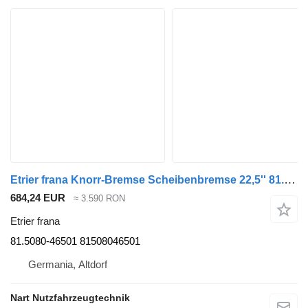
Etrier frana Knorr-Bremse Scheibenbremse 22,5'' 81.5080-46501 pentru camion MAN TGS TGX
684,24 EUR
≈ 3.590 RON
Etrier frana
81.5080-46501 81508046501
Germania, Altdorf
Nart Nutzfahrzeugtechnik