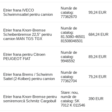
Număr de
Etrier frana IVECO
catalog:
99,24 EUR
Schwimmsattel pentru camion
77362670
Număr de
Etrier frana Knorr-Bremse
catalog:
Scheibenbremse 22,5'' pentru
684,24 EUR
81.5080-46501
camion MAN TGS TGX
81508046501
Număr de
Etrier frana pentru Citroen
catalog:
89,24 EUR
PEUGEOT FIAT
9946592
Număr de
Etrier frana Brems / Schwimm
catalog:
79,24 EUR
Sattel (2-Kolben) pentru camion
77362704
Stare: nou,
Etrier frana Knorr-Bremse pentru
număr de
390 EUR
semiremorcă Schmitz Cargobull
catalog: SK
7012 K 011546