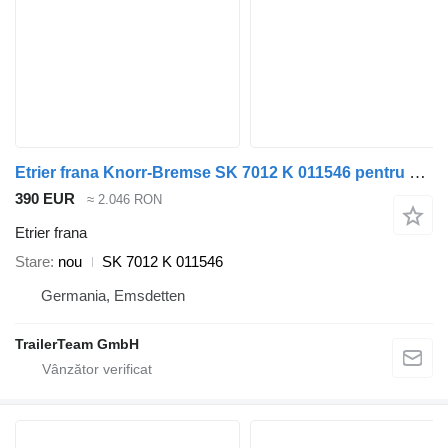
Etrier frana Knorr-Bremse SK 7012 K 011546 pentru semiremorcă Schmitz Cargobull
390 EUR
≈ 2.046 RON
Etrier frana
Stare
nou
SK 7012 K 011546
Germania, Emsdetten
TrailerTeam GmbH