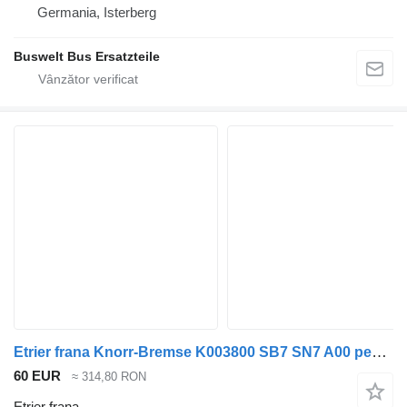
Germania, Isterberg
Buswelt Bus Ersatzteile
Etrier frana Knorr-Bremse K003800 SB7 SN7 A00 pentru camion Mercedes-Benz Citaro Actros MP3 MP2 Axor
60 EUR
≈ 314,80 RON
Etrier frana