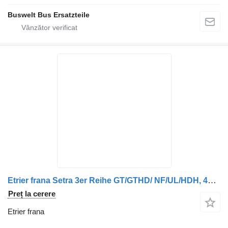
Buswelt Bus Ersatzteile
Etrier frana Setra 3er Reihe GT/GTHD/ NF/UL/HDH, 4er Reihe GT/GTHD/NF/UL/HDH, 5er R pentru autobuz Mercedes-Benz 3er Reihe GT/ GTHD/ NF/ UL/ HDH, 3er Reihe GT/ GTHD/UL/ HDH, 4er Reihe GT/ GTHD/ NF/ UL/ HDH, 4er Reihe GT/ GTHD/UL/ HDH, 5er Reihe GT/ GTHD/ NF/ UL/ HDH, 5er Reihe GT/ GTHD/UL/ HDH, GT, NF, S328DT, S431DT
Preț la cerere
Etrier frana