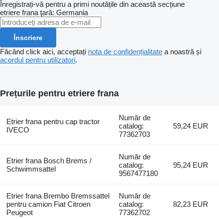
Înregistrați-vă pentru a primi noutățile din această secțiune
etriere frana
ţară: Germania
Înscriere
Făcând click aici, acceptați
nota de confidențialitate
a noastră și
acordul pentru utilizatori
.
Prețurile pentru etriere frana
Număr de
Etrier frana pentru cap tractor
catalog:
59,24 EUR
IVECO
77362703
Număr de
Etrier frana Bosch Brems /
catalog:
95,24 EUR
Schwimmsattel
9567477180
Etrier frana Brembo Bremssattel
Număr de
pentru camion Fiat Citroen
catalog:
82,23 EUR
Peugeot
77362702