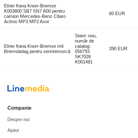
Etrier frana Knorr-Bremse
K003800 SB7 SN7 A00 pentru
60 EUR
camion Mercedes-Benz Citaro
Actros MP3 MP2 Axor
Stare: nou,
număr de
Etrier frana Knorr-Bremse mit
catalog:
390 EUR
Bremsbelag pentru semiremorcă
056793
SK7026
K001481
Companie
Despre noi
Ajutor