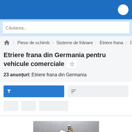
Piese de schimb
Sisteme de frânare
Etriere frana
E
Etriere frana din Germania pentru
vehicule comerciale
23 anunțuri:
Etriere frana din Germania