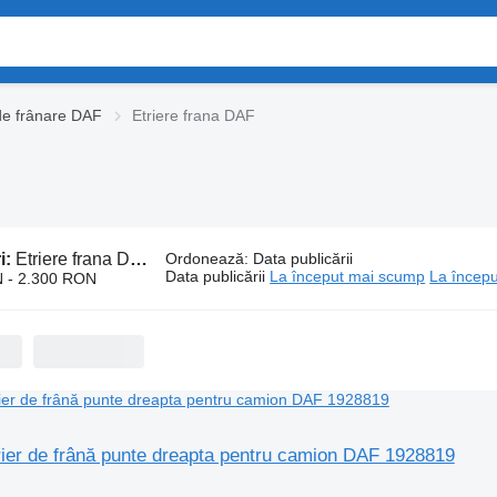
de frânare DAF
Etriere frana DAF
i:
Etriere frana DAF
Ordonează
:
Data publicării
Data publicării
La început mai scump
La începu
 - 2.300 RON
trier de frână punte dreapta pentru camion DAF 1928819