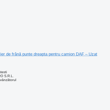
trier de frână punte dreapta pentru camion DAF – Uzat
testi
O S.R.L.
 vânzătorul