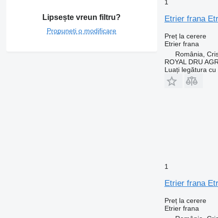
1
Lipsește vreun filtru?
Etrier frana E
Propuneți o modificare
Preț la cerere
Etrier frana
România, Cris
ROYAL DRU AGR
Luați legătura cu
1
Etrier frana E
Preț la cerere
Etrier frana