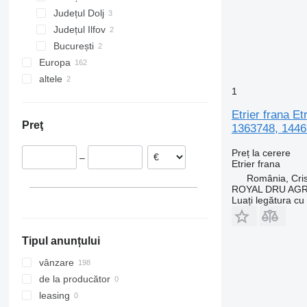
Județul Dolj
Vito
Județul Ilfov
București
Europa
altele
Estonia
1
Spania
Ucraina
Țările de Jos
Etrier frana 
Preţ
1363748, 1446
Belgia
Polonia
Preț la cerere
–
Italia
Etrier frana
Lituania
România, Cris
ROYAL DRU AGR
Cehia
Luați legătura cu
Arată tuturor
Tipul anunțului
vânzare
de la producător
leasing