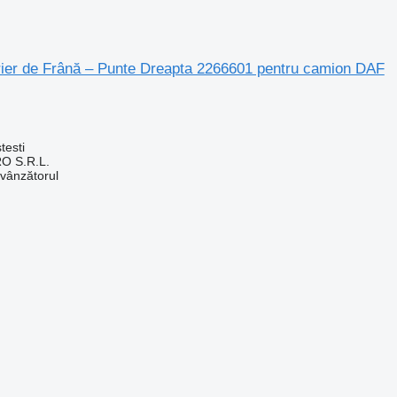
trier de Frână – Punte Dreapta 2266601 pentru camion DAF
testi
O S.R.L.
 vânzătorul