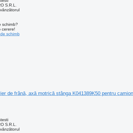
testi
O S.R.L.
 vânzătorul
de schimb?
o cerere!
 de schimb
trier de frână, axă motrică stânga K041389K50 pentru camio
testi
O S.R.L.
 vânzătorul