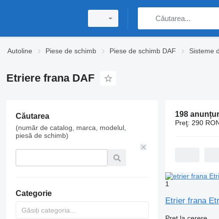
Autoline
Piese de schimb
Piese de schimb DAF
Sisteme 
Etriere frana DAF
198 anunțur
Căutarea
Preţ:
290 RON
(număr de catalog, marca, modelul,
piesă de schimb)
1
Categorie
Etrier frana E
Preț la cerere