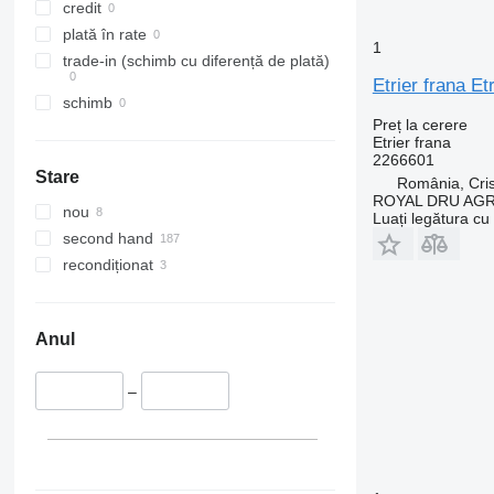
credit
plată în rate
1
trade-in (schimb cu diferență de plată)
Etrier frana E
schimb
Preț la cerere
Etrier frana
2266601
Stare
România, Cris
ROYAL DRU AGR
nou
Luați legătura cu
second hand
recondiționat
Anul
–