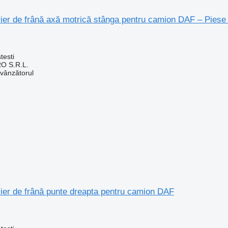
trier de frână axă motrică stânga pentru camion DAF – Pies
testi
O S.R.L.
 vânzătorul
trier de frână punte dreapta pentru camion DAF