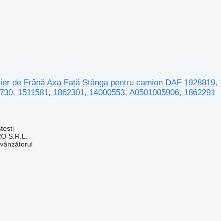
Etrier de Frână Axa Față Stânga pentru camion DAF 1928819
730, 1511581, 1862301, 14000553, A0501005906, 1862291
testi
O S.R.L.
 vânzătorul