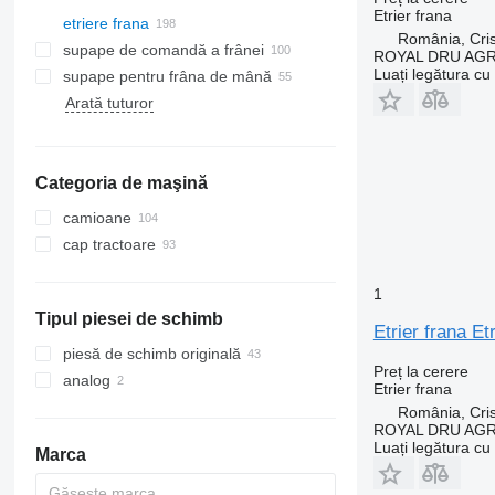
Etrier frana
etriere frana
România, Cris
supape de comandă a frânei
ROYAL DRU AGR
Luați legătura cu
supape pentru frâna de mână
Arată tuturor
Categoria de maşină
camioane
cap tractoare
1
Tipul piesei de schimb
Etrier frana E
piesă de schimb originală
Preț la cerere
analog
Etrier frana
România, Cris
ROYAL DRU AGR
Luați legătura cu
Marca