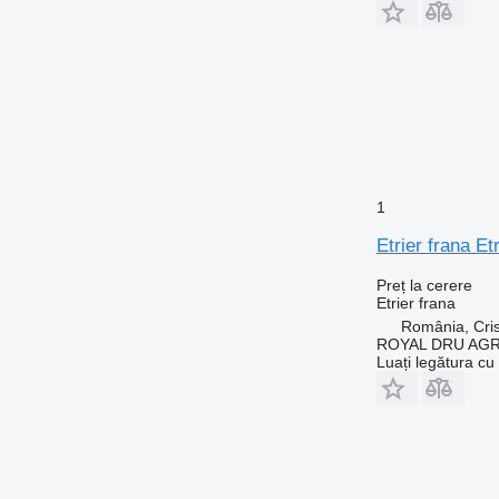
1
Etrier frana E
Preț la cerere
Etrier frana
România, Cris
ROYAL DRU AGR
Luați legătura cu