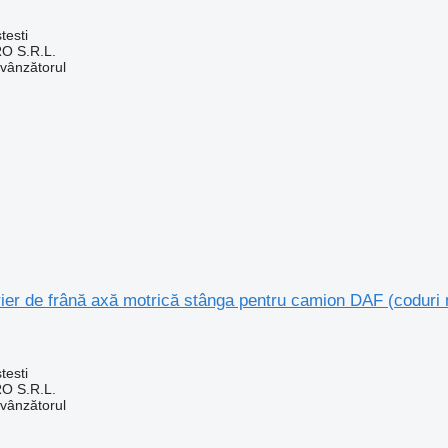
testi
O S.R.L.
 vânzătorul
trier de frână axă motrică stânga pentru camion DAF (coduri 
testi
O S.R.L.
 vânzătorul