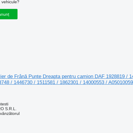
u vehicule?
anunț
trier de Frână Punte Dreapta pentru camion DAF 1928819 / 1
3748 / 1446730 / 1511581 / 1862301 / 14000553 / A0501005
testi
O S.R.L.
 vânzătorul