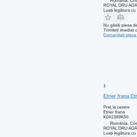
România, Cris
ROYAL DRU AGR
Luați legătura cu
Nu găsiți piesa 
Trimiteți imediat 
Comandați piesa
1
Etrier frana E
Preț la cerere
Etrier frana
K041389K50
România, Cris
ROYAL DRU AGR
Luați legătura cu