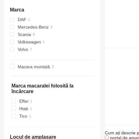
Marca
DAF
Mercedes-Benz
CF
Scania
Actros
Volkswagen
Arocs
G-series
Volvo
Atego
LB
Sprinter
P-series
FH
R-series
FL
Macara montată
FM
N-series
Marca macaralei folosită la
încărcare
Effer
Hiab
Tico
Cum ați descrie p
Locul de amplasare
portal de anunț