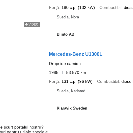
Forţă
180 c.p. (132 kW)
Combustibil
diese
Suedia, Nora
VIDEO
Blinto AB
Mercedes-Benz U1300L
Dropside camion
1985
53.570 km
Forţă
131 c.p. (96 kW)
Combustibil
diesel
Suedia, Karlstad
Klaravik Sweden
e scurt portalul nostru?
uri pentru utilaje speciale