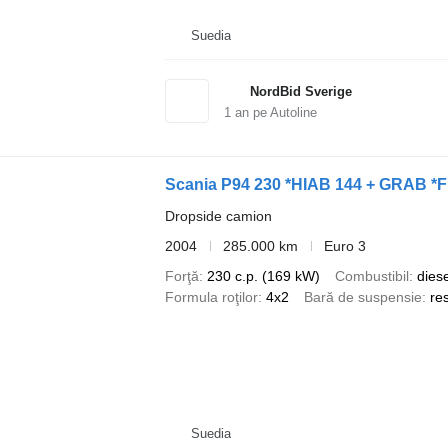
Suedia
NordBid Sverige
1
an pe Autoline
Scania P94 230 *HIAB 144 + GRAB 
Dropside camion
2004
285.000 km
Euro 3
Forţă
230 c.p. (169 kW)
Combustibil
diese
Formula roţilor
4x2
Bară de suspensie
res
Suedia