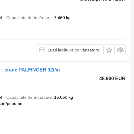
l
Capacitate de încărcare
7.460 kg
Luați legătura cu vânzătorul
 + crane PALFINGER 32t/m
48.900 EUR
l
Capacitate de încărcare
16.060 kg
sort/pneumo