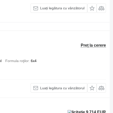
Luați legătura cu vânzătorul
Preț la cerere
l
Formula roţilor
6x4
Luați legătura cu vânzătorul
9.714 EUR