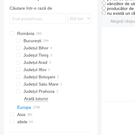
vânzător de uti
Căutare într-o rază de
producător de u
nu există un r
Alegeți răsp
România
București
Județul Bihor
București
Județul Timiş
Județul Arad
Județul Ilfov
Județul Botoşani
Județul Satu Mare
Județul Prahova
Arată tuturor
Europa
Asia
Țările de Jos
altele
Polonia
Japonia
Germania
China
Ucraina