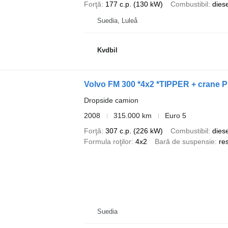
Forţă
177 c.p. (130 kW)
Combustibil
diese
Suedia, Luleå
Kvdbil
Volvo FM 300 *4x2 *TIPPER + crane 
Dropside camion
2008
315.000 km
Euro 5
Forţă
307 c.p. (226 kW)
Combustibil
diese
Formula roţilor
4x2
Bară de suspensie
re
Suedia