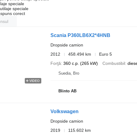
laje speciale
tilaje speciale
ăspuns corect
unsul
Scania P360LB6X2*4HNB
Dropside camion
2012
458.494 km
Euro 5
Forţă
360 c.p. (265 kW)
Combustibil
diese
Suedia, Bro
VIDEO
Blinto AB
Volkswagen
Dropside camion
2019
115.602 km