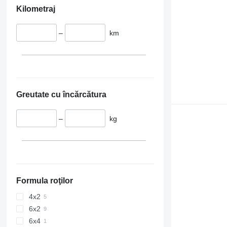
Kilometraj
–
km
Greutate cu încărcătura
–
kg
Formula roţilor
4x2
6x2
6x4