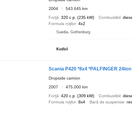
2004
543.645 km
Forţă
320 c.p. (235 kW)
Combustibil
diese
Formula roţilor
4x2
Suedia, Gothenburg
Kvdbil
Scania P420 *8x4 *PALFINGER 24ton
Dropside camion
2007
475.000 km
Forţă
420 c.p. (309 kW)
Combustibil
diese
Formula roţilor
8x4
Bară de suspensie
re