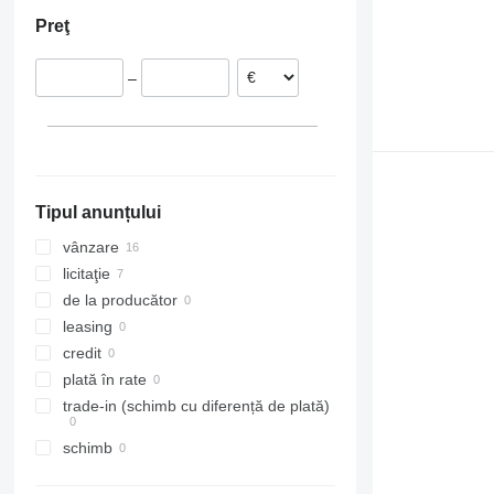
Ungaria
Emiratele Arabe Unite
Peru
Preţ
Marea Britanie
Turcia
Chile
Spania
Azerbaidjan
Brazilia
–
Italia
Kazahstan
Columbia
Belgia
Uruguay
Suedia
Moldova
Arată tuturor
Arlöv
Argentina
Gävle
Tipul anunțului
Gothenburg
Stockholm
vânzare
Nälden
licitaţie
Luleå
de la producător
Karlstad
leasing
credit
plată în rate
trade-in (schimb cu diferență de plată)
schimb