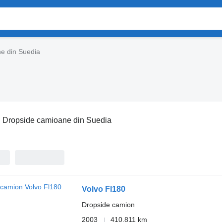
e din Suedia
:
Dropside camioane din Suedia
Volvo Fl180
Dropside camion
2003
410.811 km