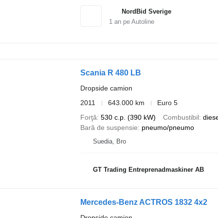
NordBid Sverige
1
an pe Autoline
Scania R 480 LB
Dropside camion
2011
643.000 km
Euro 5
Forţă
530 c.p. (390 kW)
Combustibil
diese
Bară de suspensie
pneumo/pneumo
Suedia, Bro
GT Trading Entreprenadmaskiner AB
Mercedes-Benz ACTROS 1832 4x2
Dropside camion