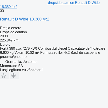
dropside camion Renault D Wide
18.380 4x2
33
Renault D Wide 18.380 4x2
Preț la cerere
Dropside camion
2008
225.847 km
Euro 6
Forţă
380 c.p. (279 kW)
Combustibil
diesel
Capacitate de încărcare
6.600 kg
Volum
10,82 m³
Formula roţilor
4x2
Bară de suspensie
pneumo/pneumo
Germania, Jestetten
Motortrade SA
Luați legătura cu vânzătorul