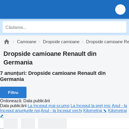
Camioane
Dropside camioane
Dropside camioane Re
Dropside camioane Renault din
Germania
7 anunțuri:
Dropside camioane Renault din
Germania
Filtru
Ordonează
:
Data publicării
Data publicării
La început mai scump
La început la preț mic
Anul - la
început anunțurile noi
Anul - la început vechi
Kilometraj ⬊
Kilometraj
⬈