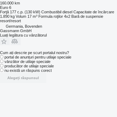
160.000 km
Euro 6
Forţă
177 c.p. (130 kW)
Combustibil
diesel
Capacitate de încărcare
1.890 kg
Volum
17 m³
Formula roţilor
4x2
Bară de suspensie
resort/resort
Germania, Bovenden
Gassmann GmbH
Luați legătura cu vânzătorul
Cum ați descrie pe scurt portalul nostru?
portal de anunțuri pentru utilaje speciale
vânzător de utilaje speciale
producător de utilaje speciale
nu există un răspuns corect
Alegeți răspunsul