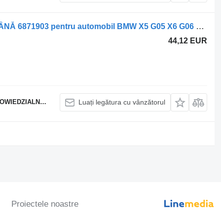
Disc frână BMW CAPAC DISC DE FRÂNĂ 6871903 pentru automobil BMW X5 G05 X6 G06 X7 G07
44,12 EUR
EDZIALNOŚCIĄ
Luați legătura cu vânzătorul
Proiectele noastre