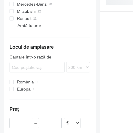
Mercedes-Benz
EuroCargo
F90
X4
Mitsubishi
Eurorider
L2000
A-Class
X5
Renault
Stralis
TGA
Actros
Canter
Atleon
911
X6
Arată tuturor
TGL
Antos
D-series
Cabstar
Magnum
Prestij
Golf
FH
X7
TGS
Atego
Master
FM
TGX
Axor
Midliner
FMX
Locul de amplasare
Citaro
Midlum
VNL
Econic
Premium
Căutare într-o rază de
Integro
O-series
Sprinter
România
Tourismo
Europa
Vario
Polonia
Viano
Germania
Vito
Preţ
–