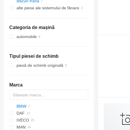
discuri frână
alte piese ale sistemului de fânare
Categoria de maşină
automobile
Tipul piesei de schimb
piesă de schimb originală
Marca
BMW
A-series
Probus
DAF
Q-series
M-Series
IVECO
X-Series
LF
F-MAX
MAN
XF
Daily
D-Max
LTM
X3