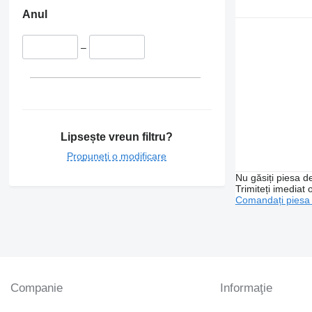
Anul
–
Lipsește vreun filtru?
Propuneți o modificare
Nu găsiți piesa 
Trimiteți imediat 
Comandați piesa
Companie
Informaţie