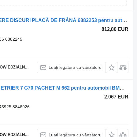
Disc frână BMW X3 G01 X4 G02 ETRIERE DISCURI PLACĂ DE FRÂNĂ 6882253 pentru automobil BMW X4 G02 X3 G01
812,80 EUR
86 6882245
EDZIALNOŚCIĄ
Luați legătura cu vânzătorul
Disc frână BMW DISCURI DE FRÂNĂ ETRIER 7 G70 PACHET M 662 pentru automobil BMW X7 G07
2.067 EUR
46925 8846926
EDZIALNOŚCIĄ
Luați legătura cu vânzătorul