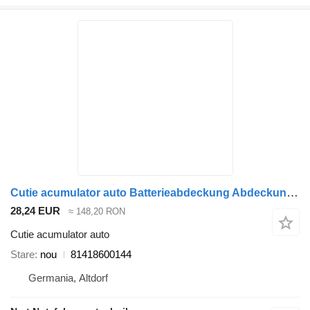
Cutie acumulator auto Batterieabdeckung Abdeckung Deckel Nachbau 81418600144 pentru camion MAN TGA TGL TGM TGS
28,24 EUR
≈ 148,20 RON
Cutie acumulator auto
Stare
nou
81418600144
Germania, Altdorf