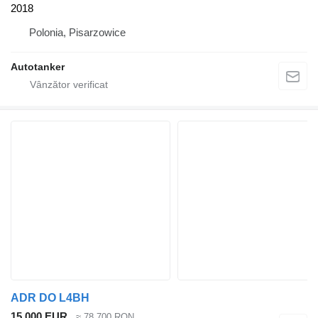
2018
Polonia, Pisarzowice
Autotanker
ADR DO L4BH
15.000 EUR
≈ 78.700 RON