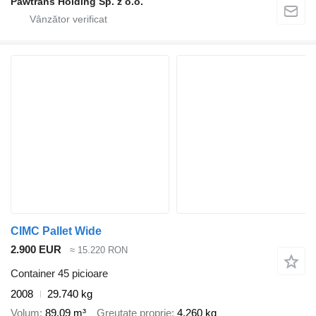
Pawtrans Holding Sp. z o.o.
CIMC Pallet Wide
2.900 EUR
≈ 15.220 RON
Container 45 picioare
2008
29.740 kg
Volum
89,09 m³
Greutate proprie
4.260 kg