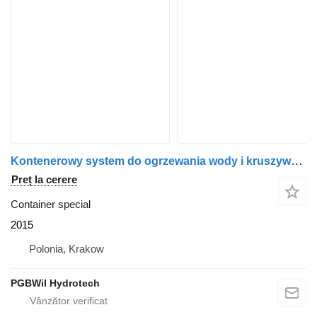
Kontenerowy system do ogrzewania wody i kruszywa (węzeł betoniar
Preț la cerere
Container special
2015
Polonia, Krakow
PGBWiI Hydrotech