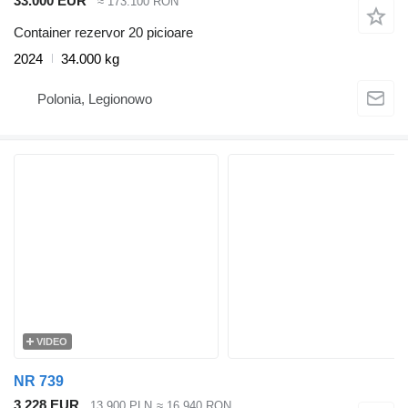
33.000 EUR
≈ 173.100 RON
Container rezervor 20 picioare
2024
34.000 kg
Polonia, Legionowo
VIDEO
NR 739
3.228 EUR
13.900 PLN
≈ 16.940 RON