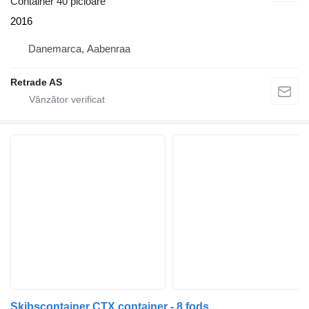
Container 40 picioare
2016
Danemarca, Aabenraa
Retrade AS
Skibscontainer CTX container - 8 fods