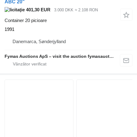
ABC 20"
401,30 EUR
3.000 DKK
≈ 2.108 RON
Container 20 picioare
1991
Danemarca, Sønderjylland
Fymas Auctions ApS – visit the auction fymasauctions.dk